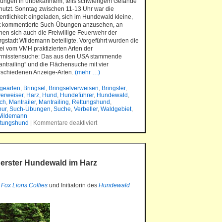
ungen in unbekanntem, teils schwierigem Gelände
nutzt. Sonntag zwischen 11-13 Uhr war die
fentlichkeit eingeladen, sich im Hundewald kleine,
t kommentierte Such-Übungen anzusehen, an
nen sich auch die Freiwillige Feuerwehr der
rgstadt Wildemann beteiligte. Vorgeführt wurden die
ei vom VMH praktizierten Arten der
rmisstensuche: Das aus den USA stammende
antrailing” und die Flächensuche mit vier
rschiedenen Anzeige-Arten.
(mehr …)
gearten
,
Bringsel
,
Bringselverweisen
,
Bringsler
,
verweiser
,
Harz
,
Hund
,
Hundeführer
,
Hundewald
,
uch
,
Mantrailer
,
Mantrailing
,
Rettungshund
,
ur
,
Such-Übungen
,
Suche
,
Verbeller
,
Waldgebiet
,
ildemann
ttungshund
|
Kommentare deaktiviert
erster Hundewald im Harz
r
Fox Lions Collies
und Initiatorin des
Hundewald