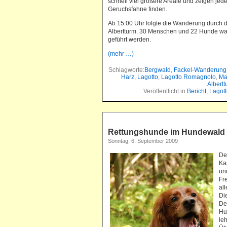
schnell viel größere Areale und zeigen je
Geruchsfahne finden.
Ab 15:00 Uhr folgte die Wanderung durch d
Albertturm. 30 Menschen und 22 Hunde wan
geführt werden.
(mehr …)
Schlagworte:
Bergwald
,
Fackel-Wanderung
Harz
,
Lagotto
,
Lagotto Romagnolo
,
Ma
Albertt
Veröffentlicht in
Bericht
,
Lagott
Rettungshunde im Hundewald
Sonntag, 6. September 2009
De
Ka
un
Fr
al
Di
De
Hu
le