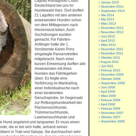
Lagotto Romagnolo Clubs
Januar 2015
Deutschland bei uns im
Dezember 2014
Hundewald Harz. Dort durften
September 2014
21 Lagottos mit den anderen
Mai 2014
Mai 2013
anwesenden Hunden schon
März 2013
vor dem Mittagessen nach
Dezember 2012
Herzenslust toben. Auch
November 2012
Suchübungen wurden
Juni 2012
gemacht. Für Fährten-
April 2012
Anfänger hatte die 1.
März 2012
Vorsitzende Karen Prinz
Dezember 2011
November 2011
eingelegte Pansenstreifen
Oktober 2011
mitgebracht. Nach einer
August 2011
kurzen Einweisung durften alle
Juli 2011
Anwesenden mit ihren
Februar 2010
Hunden das Fährtegehen
Dezember 2009
üben. Es folgte eine
Oktober 2009
Vorführung im Mantrailing,
September 2009
Juni 2009
einer Individualsuche nach
April 2009
einer bestimmten
März 2009
Geruchsprobe. Im Gegensatz
Februar 2009
zur Rettungshundearbeit der
April 2008
Flächensuchhunde,
Februar 2008
Trümmersuchhunde,
November 2007
Lawinensuchhunde und
Oktober 2007
September 2006
e Hund angeleint und langsamer. Er muss einen
e, die er bei sich hatte, anhand seines
töbern in Trab und Galopp. Sie durchsuchen sehr