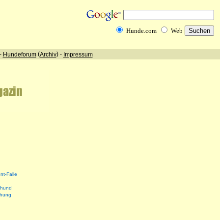
nt-Falle
shund
ehung