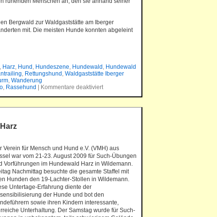
den ruhenden Menschen an, den sie anhand seiner
en Bergwald zur Waldgaststätte am Iberger
derten mit. Die meisten Hunde konnten abgeleint
,
Harz
,
Hund
,
Hundeszene
,
Hundewald
,
Hundewald
ntrailing
,
Rettungshund
,
Waldgaststätte Iberger
urm
,
Wanderung
o
,
Rassehund
|
Kommentare deaktiviert
 Harz
r Verein für Mensch und Hund e.V. (VMH) aus
ssel war vom 21-23. August 2009 für Such-Übungen
d Vorführungen im Hundewald Harz in Wildemann.
eitag Nachmittag besuchte die gesamte Staffel mit
len Hunden den 19-Lachter-Stollen in Wildemann.
ese Untertage-Erfahrung diente der
sensibilisierung der Hunde und bot den
ndeführern sowie ihren Kindern interessante,
hrreiche Unterhaltung. Der Samstag wurde für Such-