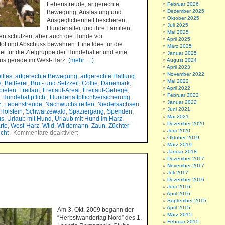
Lebensfreude, artgerechte
Februar 2026
Dezember 2025
Bewegung, Auslastung und
Oktober 2025
Ausgeglichenheit bescheren,
Juli 2025
Hundehalter und ihre Familien
Mai 2025
en schützen, aber auch die Hunde vor
April 2025
ot und Abschuss bewahren. Eine Idee für die
März 2025
el für die Zielgruppe der Hundehalter und eine
Januar 2025
us gerade im West-Harz.
(mehr …)
August 2024
April 2023
November 2022
llies
,
artgerechte Bewegung
,
artgerechte Haltung
,
Mai 2022
e
,
Beißerei
,
Brut- und Setzzeit
,
Collie
,
Dänemark
,
April 2022
pielen
,
Freilauf
,
Freilauf-Areal
,
Freilauf-Gehege
,
Februar 2022
,
Hundehaftpflicht
,
Hundehaftpflichtversicherung
,
Januar 2022
z
,
Lebensfreude
,
Nachwuchstreffen
,
Niedersachsen
,
Juni 2021
Holstein
,
Schwarzewald
,
Spaziergang
,
Spenden
,
Mai 2021
us
,
Urlaub mit Hund
,
Urlaub mit Hund im Harz
,
Dezember 2020
rte
,
West-Harz
,
Wild
,
Wildemann
,
Zaun
,
Züchter
Juni 2020
icht
|
Kommentare deaktiviert
Oktober 2019
März 2019
Januar 2018
Dezember 2017
November 2017
Juli 2017
Dezember 2016
Juni 2016
April 2016
September 2015
April 2015
Am 3. Okt. 2009 begann der
März 2015
“Herbstwandertag Nord” des 1.
Februar 2015