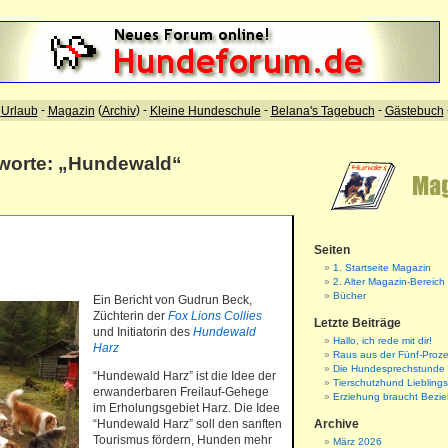
gworte: „Hundewald“
Seiten
1. Startseite Magazin
2. Alter Magazin-Bereich
Bücher
Ein Bericht von Gudrun Beck,
Züchterin der
Fox Lions Collies
Letzte Beiträge
und Initiatorin des
Hundewald
Hallo, ich rede mit dir!
Harz
Raus aus der Fünf-Proze
Die Hundesprechstunde
“Hundewald Harz” ist die Idee der
Tierschutzhund Liebling
erwanderbaren Freilauf-Gehege
Erziehung braucht Bezi
im Erholungsgebiet Harz. Die Idee
“Hundewald Harz” soll den sanften
Archive
Tourismus fördern, Hunden mehr
März 2026