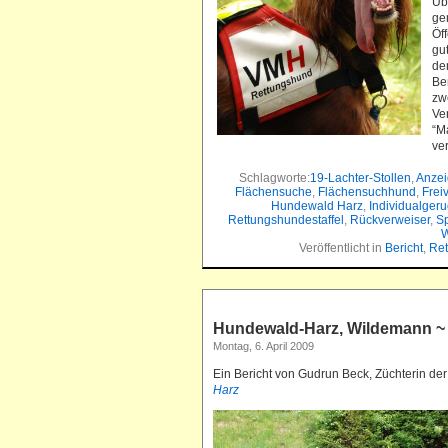
Üb
ge
Öf
gu
de
Be
zw
Ve
“M
ve
Schlagworte:
19-Lachter-Stollen
,
Anzei
Flächensuche
,
Flächensuchhund
,
Frei
Hundewald Harz
,
Individualger
Rettungshundestaffel
,
Rückverweiser
,
Sp
W
Veröffentlicht in
Bericht
,
Re
Hundewald-Harz, Wildemann ~ 
Montag, 6. April 2009
Ein Bericht von Gudrun Beck, Züchterin de
Harz