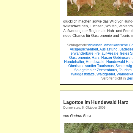
glücklich machen sowie das Wild vor Hund
Wildschweinen, Luchsen, Wölfen, Verkehrst
Aufwertung der Region als Nah- und Fernzi
neue Chance für Gastronomie und Tourism
Schlagworte:
Ableinen
,
Amerikanische Co
Ausgeglichenheit
,
Auslastung
,
Badese
erwanderbare Freilauf-Areale
,
freies S
Gastronomie
,
Harz
,
Harzer Gebirgswelt
Hundehalter
,
Hundewald
,
Hundewald Har
Oberharz
,
sanfter Tourismus
,
Schleswig 
Spiegelthaler Zechenhaus
,
Tourism
Waldgaststätte
,
Waldgebiet
,
Wanderka
Veröffentlicht in
Ber
Lagottos im Hundewald Harz
Donnerstag, 8. Oktober 2009
von Gudrun Beck