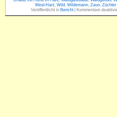
West-Harz
,
Wild
,
Wildemann
,
Zaun
,
Züchter
Veröffentlicht in
Bericht
|
Kommentare deaktivie