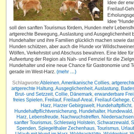
Idee der er
Freilauf-Ge
Erholungsge
Idee “Hunde
soll den sanften Tourismus fördern, Hunden mehr Lebensfr
artgerechte Bewegung, Auslastung und Ausgeglichenheit 
Hundehalter und ihre Familien glücklich machen sowie das
Hunden schützen, aber auch die Hunde vor Wildschweinen
Wölfen, Verkehrstot und Abschuss bewahren. Eine Idee für
Aufwertung der Region als Nah- und Fernziel für die Zielg
Hundehalter und eine neue Chance für Gastronomie und 
gerade im West-Harz.
(mehr …)
Schlagworte:
Ableinen
,
Amerikanische Collies
,
artgerech
artgerechte Haltung
,
Ausgeglichenheit
,
Auslastung
,
Bade
Brut- und Setzzeit
,
Collie
,
Dänemark
,
erwanderbare Frei
freies Spielen
,
Freilauf
,
Freilauf-Areal
,
Freilauf-Gehege
,
Harz
,
Harzer Gebirgswelt
,
Hundehaftpflicht
,
Hundehaftpflichtversicherung
,
Hundehalter
,
Hundewald
Harz
,
Lebensfreude
,
Nachwuchstreffen
,
Niedersachsen
sanfter Tourismus
,
Schleswig Holstein
,
Schwarzewald
,
S
Spenden
,
Spiegelthaler Zechenhaus
,
Tourismus
,
Urlau
Urlaub mit Hund im Harz
,
Waldgaststätte
,
Waldgebiet
,
W