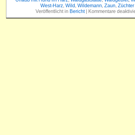
West-Harz
,
Wild
,
Wildemann
,
Zaun
,
Züchter
Veröffentlicht in
Bericht
|
Kommentare deaktivie