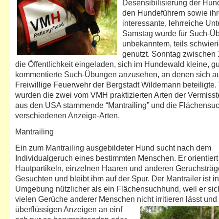
Desensibilisierung der Hun
den Hundeführern sowie ih
interessante, lehrreiche Unt
Samstag wurde für Such-Ü
unbekanntem, teils schwie
genutzt. Sonntag zwischen 
die Öffentlichkeit eingeladen, sich im Hundewald kleine, gu
kommentierte Such-Übungen anzusehen, an denen sich au
Freiwillige Feuerwehr der Bergstadt Wildemann beteiligte.
wurden die zwei vom VMH praktizierten Arten der Vermiss
aus den USA stammende “Mantrailing” und die Flächensuch
verschiedenen Anzeige-Arten.
Mantrailing
Ein zum Mantrailing ausgebildeter Hund sucht nach dem
Individualgeruch eines bestimmten Menschen. Er orientiert
Hautpartikeln, einzelnen Haaren und anderen Geruchsträg
Gesuchten und bleibt ihm auf der Spur. Der Mantrailer ist in
Umgebung nützlicher als ein Flächensuchhund, weil er sic
vielen Gerüche anderer Menschen nicht irritieren lässt und
überflüssigen Anzeigen an einf