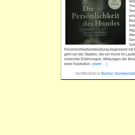
wid
“Pe
Tem
uns
Bez
sow
Agg
Wei
Ges
Sch
Persönlichkeitsentwicklung beginnend mit 
geht um die Stadien, die ein Hund im Laufe
schlechte Erfahrungen, Wirkungen der Bes
einer Kastration.
(mehr …)
Veröffentlicht in
Bücher
,
Hundeerzie