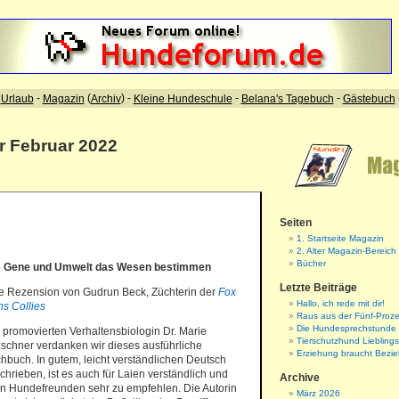
ür Februar 2022
Seiten
1. Startseite Magazin
2. Alter Magazin-Bereich
Bücher
 Gene und Umwelt das Wesen bestimmen
Letzte Beiträge
e Rezension von Gudrun Beck, Züchterin der
Fox
Hallo, ich rede mit dir!
ns Collies
Raus aus der Fünf-Proze
Die Hundesprechstunde
 promovierten Verhaltensbiologin Dr. Marie
Tierschutzhund Liebling
zschner verdanken wir dieses ausführliche
Erziehung braucht Bezi
hbuch. In gutem, leicht verständlichen Deutsch
chrieben, ist es auch für Laien verständlich und
Archive
en Hundefreunden sehr zu empfehlen. Die Autorin
März 2026