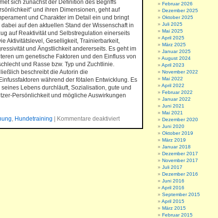
met sich zunächst der Definition des Begriffs
Februar 2026
rsönlichkeit” und ihren Dimensionen, geht auf
Dezember 2025
perament und Charakter im Detail ein und bringt
Oktober 2025
Juli 2025
 dabei auf den aktuellen Stand der Wissenschaft in
Mai 2025
ug auf Reaktivität und Selbstregulation einerseits
April 2025
ie Aktivitätslevel, Geselligkeit, Trainierbarkeit,
März 2025
ressivität und Ängstlichkeit andererseits. Es geht im
Januar 2025
teren um genetische Faktoren und den Einfluss von
August 2024
chlecht und Rasse bzw. Typ und Zuchtlinie.
April 2023
ließlich beschreibt die Autorin die
November 2022
Mai 2022
Einfussfaktoren während der fötalen Entwicklung. Es
April 2022
 seines Lebens durchläuft, Sozialisation, gute und
Februar 2022
itzer-Persönlichkeit und mögliche Auswirkungen
Januar 2022
Juni 2021
Mai 2021
hung
,
Hundetraining
|
Kommentare deaktiviert
Dezember 2020
Juni 2020
Oktober 2019
März 2019
Januar 2018
Dezember 2017
November 2017
Juli 2017
Dezember 2016
Juni 2016
April 2016
September 2015
April 2015
März 2015
Februar 2015