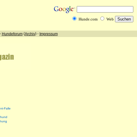
nt-Falle
shund
ehung