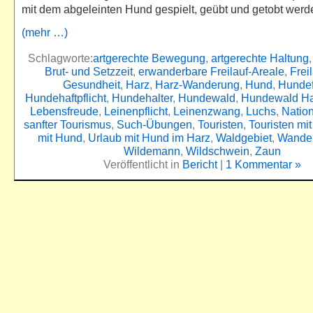
mit dem abgeleinten Hund gespielt, geübt und getobt wer
(mehr …)
Schlagworte:
artgerechte Bewegung
,
artgerechte Haltung
Brut- und Setzzeit
,
erwanderbare Freilauf-Areale
,
Frei
Gesundheit
,
Harz
,
Harz-Wanderung
,
Hund
,
Hundef
Hundehaftpflicht
,
Hundehalter
,
Hundewald
,
Hundewald Ha
Lebensfreude
,
Leinenpflicht
,
Leinenzwang
,
Luchs
,
Natio
sanfter Tourismus
,
Such-Übungen
,
Touristen
,
Touristen mi
mit Hund
,
Urlaub mit Hund im Harz
,
Waldgebiet
,
Wande
Wildemann
,
Wildschwein
,
Zaun
Veröffentlicht in
Bericht
|
1 Kommentar »