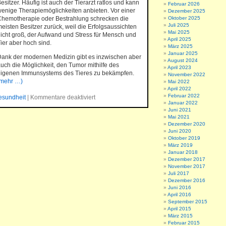
esitzer. Häufig ist auch der Tierarzt ratlos und kann
Februar 2026
enige Therapiemöglichkeiten anbieten. Vor einer
Dezember 2025
Oktober 2025
hemotherapie oder Bestrahlung schrecken die
Juli 2025
eisten Besitzer zurück, weil die Erfolgsaussichten
Mai 2025
icht groß, der Aufwand und Stress für Mensch und
April 2025
ier aber hoch sind.
März 2025
Januar 2025
ank der modernen Medizin gibt es inzwischen aber
August 2024
uch die Möglichkeit, den Tumor mithilfe des
April 2023
eigenen Immunsystems des Tieres zu bekämpfen.
November 2022
(mehr …)
Mai 2022
April 2022
Februar 2022
esundheit
|
Kommentare deaktiviert
Januar 2022
Juni 2021
Mai 2021
Dezember 2020
Juni 2020
Oktober 2019
März 2019
Januar 2018
Dezember 2017
November 2017
Juli 2017
Dezember 2016
Juni 2016
April 2016
September 2015
April 2015
März 2015
Februar 2015