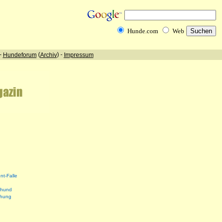
nt-Falle
shund
ehung