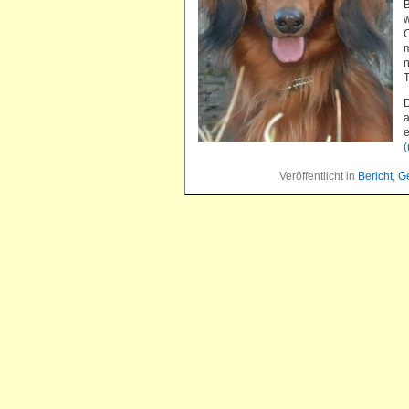
B
w
C
m
n
T
D
a
Veröffentlicht in
Bericht
,
G