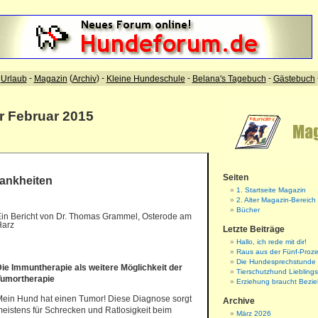
ür Februar 2015
Seiten
ankheiten
1. Startseite Magazin
2. Alter Magazin-Bereich
Bücher
in Bericht von Dr. Thomas Grammel, Osterode am
Harz
Letzte Beiträge
Hallo, ich rede mit dir!
Raus aus der Fünf-Proze
Die Hundesprechstunde
ie Immuntherapie als weitere Möglichkeit der
Tierschutzhund Liebling
Tumortherapie
Erziehung braucht Bezi
ein Hund hat einen Tumor! Diese Diagnose sorgt
Archive
eistens für Schrecken und Ratlosigkeit beim
März 2026