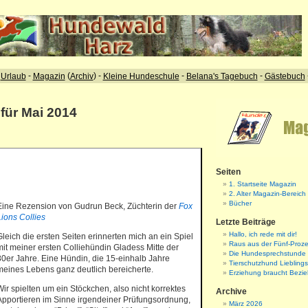
 für Mai 2014
Seiten
1. Startseite Magazin
2. Alter Magazin-Bereich
Bücher
Eine Rezension von Gudrun Beck, Züchterin der
Fox
Lions Collies
Letzte Beiträge
Hallo, ich rede mit dir!
Gleich die ersten Seiten erinnerten mich an ein Spiel
Raus aus der Fünf-Proze
mit meiner ersten Colliehündin Gladess Mitte der
Die Hundesprechstunde
80er Jahre. Eine Hündin, die 15-einhalb Jahre
Tierschutzhund Liebling
meines Lebens ganz deutlich bereicherte.
Erziehung braucht Bezi
Wir spielten um ein Stöckchen, also nicht korrektes
Archive
Apportieren im Sinne irgendeiner Prüfungsordnung,
März 2026