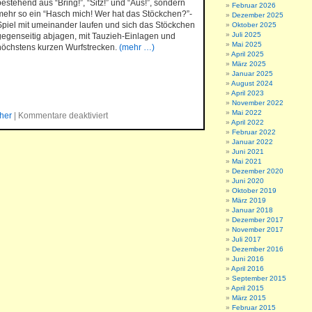
bestehend aus “Bring!”, “Sitz!” und “Aus!”, sondern
Februar 2026
mehr so ein “Hasch mich! Wer hat das Stöckchen?”-
Dezember 2025
Spiel mit umeinander laufen und sich das Stöckchen
Oktober 2025
Juli 2025
gegenseitig abjagen, mit Tauzieh-Einlagen und
Mai 2025
höchstens kurzen Wurfstrecken.
(mehr …)
April 2025
März 2025
Januar 2025
August 2024
April 2023
November 2022
Mai 2022
her
|
Kommentare deaktiviert
April 2022
Februar 2022
Januar 2022
Juni 2021
Mai 2021
Dezember 2020
Juni 2020
Oktober 2019
März 2019
Januar 2018
Dezember 2017
November 2017
Juli 2017
Dezember 2016
Juni 2016
April 2016
September 2015
April 2015
März 2015
Februar 2015