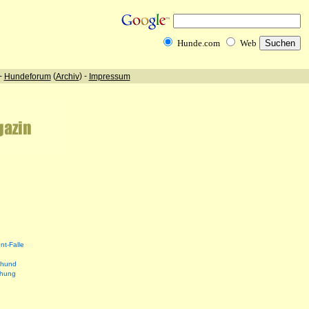
nt-Falle
shund
ehung