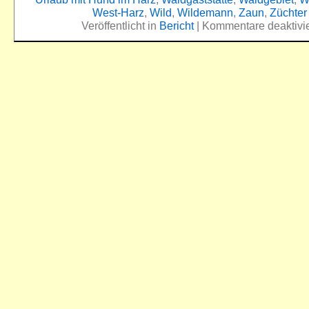
West-Harz
,
Wild
,
Wildemann
,
Zaun
,
Züchter
Veröffentlicht in
Bericht
|
Kommentare deaktivie