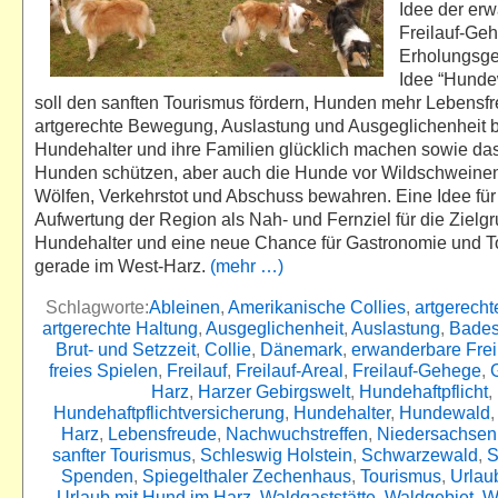
Idee der er
Freilauf-Ge
Erholungsge
Idee “Hunde
soll den sanften Tourismus fördern, Hunden mehr Lebensfr
artgerechte Bewegung, Auslastung und Ausgeglichenheit 
Hundehalter und ihre Familien glücklich machen sowie das
Hunden schützen, aber auch die Hunde vor Wildschweinen
Wölfen, Verkehrstot und Abschuss bewahren. Eine Idee für
Aufwertung der Region als Nah- und Fernziel für die Zielg
Hundehalter und eine neue Chance für Gastronomie und 
gerade im West-Harz.
(mehr …)
Schlagworte:
Ableinen
,
Amerikanische Collies
,
artgerech
artgerechte Haltung
,
Ausgeglichenheit
,
Auslastung
,
Bade
Brut- und Setzzeit
,
Collie
,
Dänemark
,
erwanderbare Frei
freies Spielen
,
Freilauf
,
Freilauf-Areal
,
Freilauf-Gehege
,
Harz
,
Harzer Gebirgswelt
,
Hundehaftpflicht
,
Hundehaftpflichtversicherung
,
Hundehalter
,
Hundewald
Harz
,
Lebensfreude
,
Nachwuchstreffen
,
Niedersachsen
sanfter Tourismus
,
Schleswig Holstein
,
Schwarzewald
,
S
Spenden
,
Spiegelthaler Zechenhaus
,
Tourismus
,
Urlau
Urlaub mit Hund im Harz
,
Waldgaststätte
,
Waldgebiet
,
W