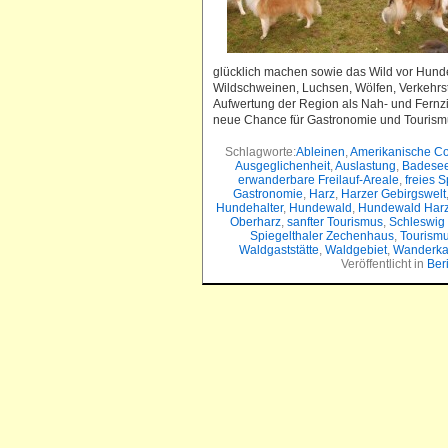
glücklich machen sowie das Wild vor Hund
Wildschweinen, Luchsen, Wölfen, Verkehrst
Aufwertung der Region als Nah- und Fernzi
neue Chance für Gastronomie und Tourism
Schlagworte:
Ableinen
,
Amerikanische Co
Ausgeglichenheit
,
Auslastung
,
Badese
erwanderbare Freilauf-Areale
,
freies S
Gastronomie
,
Harz
,
Harzer Gebirgswelt
Hundehalter
,
Hundewald
,
Hundewald Har
Oberharz
,
sanfter Tourismus
,
Schleswig 
Spiegelthaler Zechenhaus
,
Tourism
Waldgaststätte
,
Waldgebiet
,
Wanderka
Veröffentlicht in
Ber