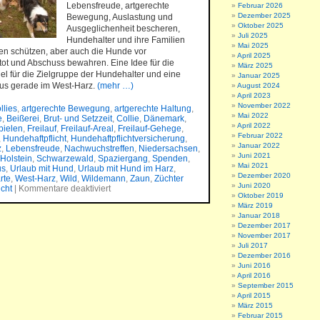
Lebensfreude, artgerechte
Februar 2026
Dezember 2025
Bewegung, Auslastung und
Oktober 2025
Ausgeglichenheit bescheren,
Juli 2025
Hundehalter und ihre Familien
Mai 2025
en schützen, aber auch die Hunde vor
April 2025
ot und Abschuss bewahren. Eine Idee für die
März 2025
el für die Zielgruppe der Hundehalter und eine
Januar 2025
us gerade im West-Harz.
(mehr …)
August 2024
April 2023
November 2022
llies
,
artgerechte Bewegung
,
artgerechte Haltung
,
Mai 2022
e
,
Beißerei
,
Brut- und Setzzeit
,
Collie
,
Dänemark
,
April 2022
pielen
,
Freilauf
,
Freilauf-Areal
,
Freilauf-Gehege
,
Februar 2022
,
Hundehaftpflicht
,
Hundehaftpflichtversicherung
,
Januar 2022
z
,
Lebensfreude
,
Nachwuchstreffen
,
Niedersachsen
,
Juni 2021
Holstein
,
Schwarzewald
,
Spaziergang
,
Spenden
,
Mai 2021
us
,
Urlaub mit Hund
,
Urlaub mit Hund im Harz
,
Dezember 2020
rte
,
West-Harz
,
Wild
,
Wildemann
,
Zaun
,
Züchter
Juni 2020
icht
|
Kommentare deaktiviert
Oktober 2019
März 2019
Januar 2018
Dezember 2017
November 2017
Juli 2017
Dezember 2016
Juni 2016
April 2016
September 2015
April 2015
März 2015
Februar 2015