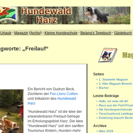
agworte: „Freilauf“
Seiten
1. Startseite Magazin
2. Alter Magazin-Bereich
Bücher
Ein Bericht von Gudrun Beck,
Züchterin der
Fox Lions Collies
Letzte Beiträge
und Initiatorin des
Hundewald
Hallo, ich rede mit dir!
Harz
Raus aus der Fünf-Proze
Die Hundesprechstunde
“Hundewald Harz” ist die Idee der
Tierschutzhund Liebling
erwanderbaren Freilauf-Gehege
Erziehung braucht Bezi
im Erholungsgebiet Harz. Die Idee
“Hundewald Harz” soll den sanften
Archive
Tourismus fördern, Hunden mehr
März 2026