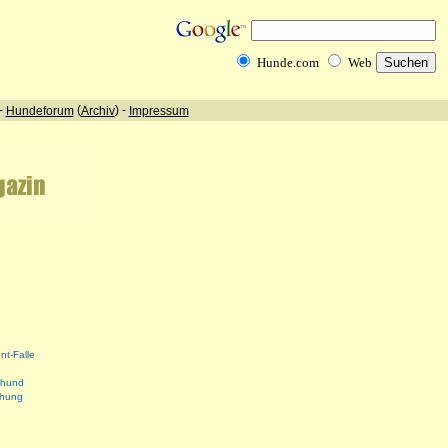
nt-Falle
shund
ehung