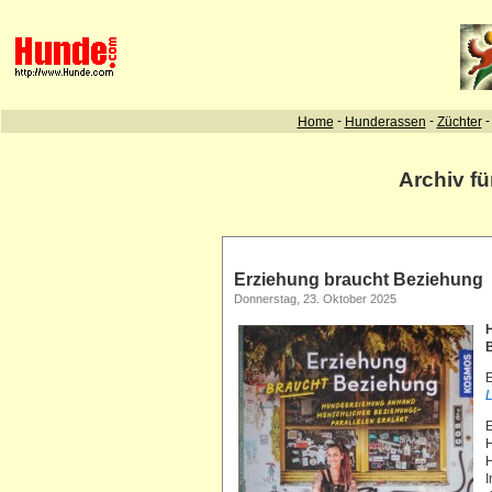
Archiv f
Erziehung braucht Beziehung
Donnerstag, 23. Oktober 2025
B
E
L
E
H
H
I