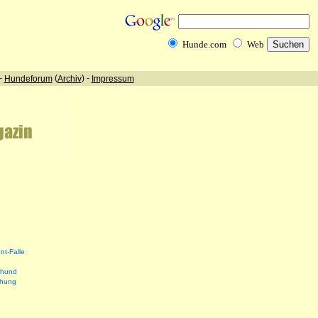
nt-Falle
shund
ehung