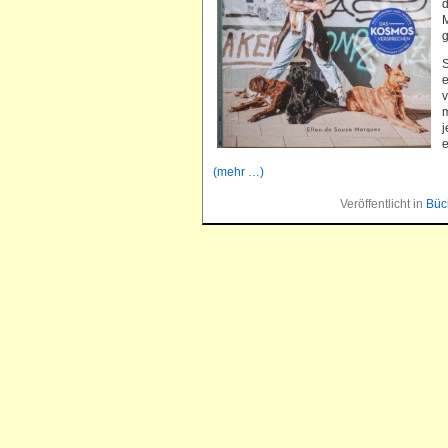
d
g
S
e
v
m
j
e
(mehr …)
Veröffentlicht in
Büc