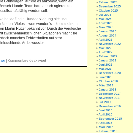
ie Grundlagen, auf die es ankommt, wenn ein
Februar 2026
Mensch-Hunde-Team harmonisch agieren und
Dezember 2025
esellschaftsfähig werden soll.
Oktober 2025
Juli 2025
ie hat dafür die Hundeerziehung nicht neu
Mai 2025
April 2025
rfunden. Vieles – wen wundert’s – kommt einem
März 2025
on Martin Rütter bekannt vor. Durch die Vergleiche
Januar 2025
it zwischenmenschlichen Situationen macht sie
August 2024
edoch manches Fehlverhalten auf sehr
April 2023
inleuchtende Art bewusster.
November 2022
Mai 2022
April 2022
Februar 2022
her
|
Kommentare deaktiviert
Januar 2022
Juni 2021
Mai 2021
Dezember 2020
Juni 2020
Oktober 2019
März 2019
Januar 2018
Dezember 2017
November 2017
Juli 2017
Dezember 2016
Juni 2016
April 2016
September 2015
April 2015
März 2015
Februar 2015