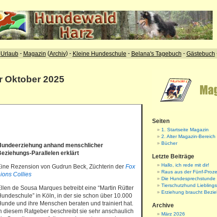
ür Oktober 2025
Seiten
1. Startseite Magazin
2. Alter Magazin-Bereich
Bücher
Hundeerziehung anhand menschlicher
eziehungs-Parallelen erklärt
Letzte Beiträge
Hallo, ich rede mit dir!
ine Rezension von Gudrun Beck, Züchterin der
Fox
Raus aus der Fünf-Proze
ions Collies
Die Hundesprechstunde
Tierschutzhund Liebling
llen de Sousa Marques betreibt eine “Martin Rütter
Erziehung braucht Bezi
undeschule” in Köln, in der sie schon über 10.000
unde und ihre Menschen beraten und trainiert hat.
Archive
n diesem Ratgeber beschreibt sie sehr anschaulich
März 2026