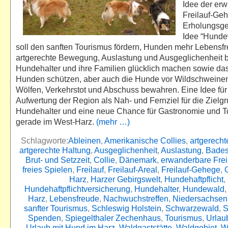
Idee der er
Freilauf-Ge
Erholungsge
Idee “Hunde
soll den sanften Tourismus fördern, Hunden mehr Lebensfr
artgerechte Bewegung, Auslastung und Ausgeglichenheit 
Hundehalter und ihre Familien glücklich machen sowie das
Hunden schützen, aber auch die Hunde vor Wildschweinen
Wölfen, Verkehrstot und Abschuss bewahren. Eine Idee für
Aufwertung der Region als Nah- und Fernziel für die Zielg
Hundehalter und eine neue Chance für Gastronomie und 
gerade im West-Harz.
(mehr …)
Schlagworte:
Ableinen
,
Amerikanische Collies
,
artgerech
artgerechte Haltung
,
Ausgeglichenheit
,
Auslastung
,
Bade
Brut- und Setzzeit
,
Collie
,
Dänemark
,
erwanderbare Frei
freies Spielen
,
Freilauf
,
Freilauf-Areal
,
Freilauf-Gehege
,
Harz
,
Harzer Gebirgswelt
,
Hundehaftpflicht
,
Hundehaftpflichtversicherung
,
Hundehalter
,
Hundewald
Harz
,
Lebensfreude
,
Nachwuchstreffen
,
Niedersachsen
sanfter Tourismus
,
Schleswig Holstein
,
Schwarzewald
,
S
Spenden
,
Spiegelthaler Zechenhaus
,
Tourismus
,
Urlau
Urlaub mit Hund im Harz
,
Waldgaststätte
,
Waldgebiet
,
W