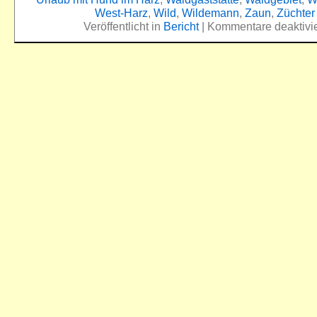
West-Harz
,
Wild
,
Wildemann
,
Zaun
,
Züchter
Veröffentlicht in
Bericht
|
Kommentare deaktivie