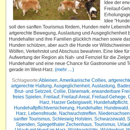
Idee der er
Freilauf-Ge
Erholungsge
Idee “Hunde
soll den sanften Tourismus fördern, Hunden mehr Lebensfr
artgerechte Bewegung, Auslastung und Ausgeglichenheit 
Hundehalter und ihre Familien glücklich machen sowie das
Hunden schützen, aber auch die Hunde vor Wildschweinen
Wölfen, Verkehrstot und Abschuss bewahren. Eine Idee für
Aufwertung der Region als Nah- und Fernziel für die Zielg
Hundehalter und eine neue Chance für Gastronomie und 
gerade im West-Harz.
(mehr …)
Schlagworte:
Ableinen
,
Amerikanische Collies
,
artgerech
artgerechte Haltung
,
Ausgeglichenheit
,
Auslastung
,
Bade
Brut- und Setzzeit
,
Collie
,
Dänemark
,
erwanderbare Frei
freies Spielen
,
Freilauf
,
Freilauf-Areal
,
Freilauf-Gehege
,
Harz
,
Harzer Gebirgswelt
,
Hundehaftpflicht
,
Hundehaftpflichtversicherung
,
Hundehalter
,
Hundewald
Harz
,
Lebensfreude
,
Nachwuchstreffen
,
Niedersachsen
sanfter Tourismus
,
Schleswig Holstein
,
Schwarzewald
,
S
Spenden
,
Spiegelthaler Zechenhaus
,
Tourismus
,
Urlau
Urlaub mit Hund im Harz
,
Waldgaststätte
,
Waldgebiet
,
W