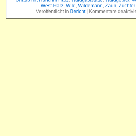
West-Harz
,
Wild
,
Wildemann
,
Zaun
,
Züchter
Veröffentlicht in
Bericht
|
Kommentare deaktivie