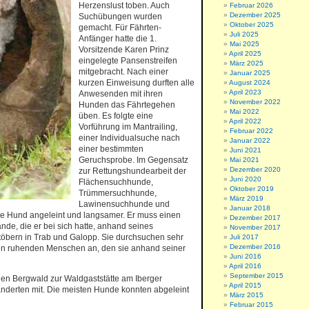
Herzenslust toben. Auch
Februar 2026
Dezember 2025
Suchübungen wurden
Oktober 2025
gemacht. Für Fährten-
Juli 2025
Anfänger hatte die 1.
Mai 2025
Vorsitzende Karen Prinz
April 2025
eingelegte Pansenstreifen
März 2025
mitgebracht. Nach einer
Januar 2025
kurzen Einweisung durften alle
August 2024
April 2023
Anwesenden mit ihren
November 2022
Hunden das Fährtegehen
Mai 2022
üben. Es folgte eine
April 2022
Vorführung im Mantrailing,
Februar 2022
einer Individualsuche nach
Januar 2022
einer bestimmten
Juni 2021
Geruchsprobe. Im Gegensatz
Mai 2021
Dezember 2020
zur Rettungshundearbeit der
Juni 2020
Flächensuchhunde,
Oktober 2019
Trümmersuchhunde,
März 2019
Lawinensuchhunde und
Januar 2018
e Hund angeleint und langsamer. Er muss einen
Dezember 2017
e, die er bei sich hatte, anhand seines
November 2017
töbern in Trab und Galopp. Sie durchsuchen sehr
Juli 2017
Dezember 2016
den ruhenden Menschen an, den sie anhand seiner
Juni 2016
April 2016
September 2015
en Bergwald zur Waldgaststätte am Iberger
April 2015
derten mit. Die meisten Hunde konnten abgeleint
März 2015
Februar 2015