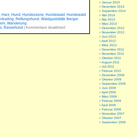
Januar 2015
Dezember 2014
September 2014
,
Harz
,
Hund
,
Hundeszene
,
Hundewald
,
Hundewald
Mai 2014
ntrailing
,
Rettungshund
,
Waldgaststätte Iberger
Mai 2013
urm
,
Wanderung
März 2013
o
,
Rassehund
|
Kommentare deaktiviert
Dezember 2012
November 2012
Juni 2012
April 2012
März 2012
Dezember 2011
November 2011
Oktober 2011
August 2011
Juli 2011
Februar 2010
Dezember 2009
Oktober 2009
September 2009
Juni 2009
April 2009
März 2009
Februar 2009
April 2008
Februar 2008
November 2007
Oktober 2007
September 2006