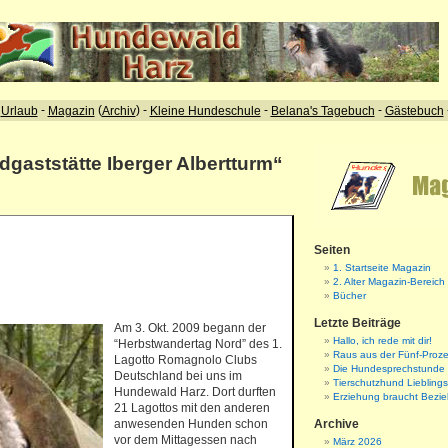
dgaststätte Iberger Albertturm“
Seiten
1. Startseite Magazin
2. Alter Magazin-Bereich
Bücher
Letzte Beiträge
Am 3. Okt. 2009 begann der
Hallo, ich rede mit dir!
“Herbstwandertag Nord” des 1.
Raus aus der Fünf-Proze
Lagotto Romagnolo Clubs
Die Hundesprechstunde
Deutschland bei uns im
Tierschutzhund Liebling
Hundewald Harz. Dort durften
Erziehung braucht Bezi
21 Lagottos mit den anderen
anwesenden Hunden schon
Archive
vor dem Mittagessen nach
März 2026