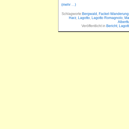
(mehr …)
Schlagworte:
Bergwald
,
Fackel-Wanderung
Harz
,
Lagotto
,
Lagotto Romagnolo
,
Ma
Albertt
Veröffentlicht in
Bericht
,
Lagott