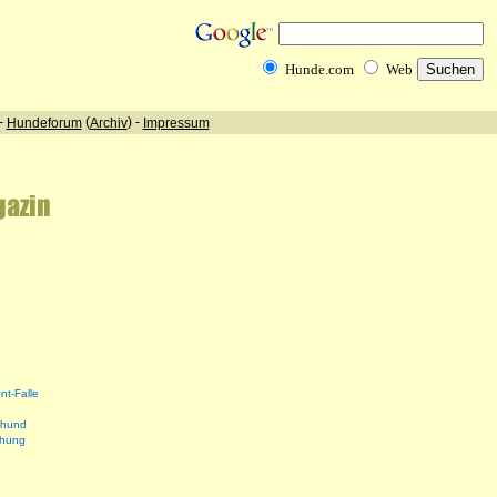
nt-Falle
shund
ehung