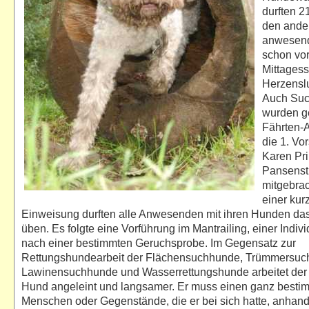
durften 2
den ande
anwesen
schon vo
Mittages
Herzenslu
Auch Su
wurden g
Fährten-A
die 1. Vo
Karen Pri
Pansenst
mitgebra
einer kur
Einweisung durften alle Anwesenden mit ihren Hunden da
üben. Es folgte eine Vorführung im Mantrailing, einer Indiv
nach einer bestimmten Geruchsprobe. Im Gegensatz zur
Rettungshundearbeit der Flächensuchhunde, Trümmersuc
Lawinensuchhunde und Wasserrettungshunde arbeitet de
Hund angeleint und langsamer. Er muss einen ganz besti
Menschen oder Gegenstände, die er bei sich hatte, anhand