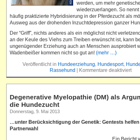
werden, um mehr genetische 
wiederzuerlangen. So nennt e
häufig praktizierte Hybridisierung in der Pferdezucht als m
Ausweg aus der drohenden Inzuchtdepression ganzer Hun
Der “Griff”, nichts anderes als ein möglichst nicht verletzen
an der Keule des Viehs zum Treiben erwünscht ist, kann be
ungenügender Erziehung auch an Menschen ausprobiert 
Wadenbeißer kommen nicht so gut an!
(mehr …)
Veröffentlicht in
Hundeerziehung
,
Hundesport
,
Hunde
Rassehund
|
Kommentare deaktiviert
Degenerative Myelopathie (DM) als Argu
die Hundezucht
Donnerstag, 9. Mai 2013
…unter Berücksichtigung der Genetik: Gentests helfen 
Partnerwahl
Ein Bericht