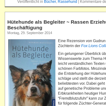
Veröffentlicht in
Bücher
,
Rassehund
|
Kommentare dea
Hütehunde als Begleiter ~ Rassen Erzie
Beschäftigung
Montag, 29. September 2014
Eine Rezension von Gudrun
Züchterin der
Fox Lions Coll
Ein gelungener Überblick üb
Wissenswerte zum Thema H
leicht verständlichen Texten
schönen Farbfotos. Mrozinsk
die Entstehung der Hütehun
schläge und stellt die derzei
beliebtesten vor. Dabei geht
auf genetische Probleme un
Erbkrankheiten heutiger Hun
“Fremdblutzufuhr” kann zur 
für folgende Züchter-Genera