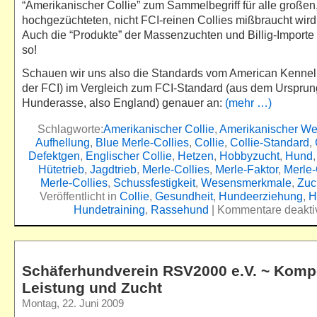
“Amerikanischer Collie” zum Sammelbegriff für alle großen
hochgezüchteten, nicht FCI-reinen Collies mißbraucht wird.
Auch die “Produkte” der Massenzuchten und Billig-Importe
so!
Schauen wir uns also die Standards vom American Kennel 
der FCI) im Vergleich zum FCI-Standard (aus dem Ursprun
Hunderasse, also England) genauer an:
(mehr …)
Schlagworte:
Amerikanischer Collie
,
Amerikanischer Wei
Aufhellung
,
Blue Merle-Collies
,
Collie
,
Collie-Standard
,
Defektgen
,
Englischer Collie
,
Hetzen
,
Hobbyzucht
,
Hund
Hütetrieb
,
Jagdtrieb
,
Merle-Collies
,
Merle-Faktor
,
Merle
Merle-Collies
,
Schussfestigkeit
,
Wesensmerkmale
,
Zuc
Veröffentlicht in
Collie
,
Gesundheit
,
Hundeerziehung
,
H
Hundetraining
,
Rassehund
|
Kommentare deaktiv
Schäferhundverein RSV2000 e.V. ~ Komp
Leistung und Zucht
Montag, 22. Juni 2009