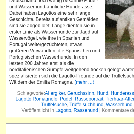
Deutschland noch wenig bekannte Pudel-
und Wasserhund-ähnliche Hunderasse.
Dabei haben Lagottos eine sehr lange
Geschichte. Bereits auf antiken Gemälden
sind sie abgebildet. Lange dienten sie in
erster Linie als Wasserhunde zur Jagd auf
Wasservögel, wie ihre in Spanien und
Portugal weitergezüchteten, etwas
größeren Verwandten, die Spanischen und
Portugisischen Wasserhunde. In den
letzten 200 Jahren erst, als die
norditalienischen Sümpfe weitgehend trocken gelegt waren
spezialisierten sich die Lagotto-Freunde auf die Trüffelsuc
Wäldern der Emilia Romagna.
(mehr …)
Schlagworte:
Allergiker
,
Geruchssinn
,
Hund
,
Hunderas
Lagotto Romagnolo
,
Pudel
,
Rasseportrait
,
Tierhaar-Alle
Trüffelsuche
,
Trüffelsuchhund
,
Wasserhund
Veröffentlicht in
Lagotto
,
Rassehund
|
Kommentare dea