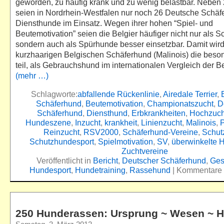
geworden, zu häufig krank und zu wenig belastbar. Neben 
seien in Nordrhein-Westfalen nur noch 26 Deutsche Schäf
Diensthunde im Einsatz. Wegen ihrer hohen “Spiel- und
Beutemotivation” seien die Belgier häufiger nicht nur als 
sondern auch als Spürhunde besser einsetzbar. Damit wir
kurzhaarigen Belgischen Schäferhund (Malinois) die beso
teil, als Gebrauchshund im internationalen Vergleich der Be
(mehr …)
Schlagworte:
abfallende Rückenlinie
,
Airedale Terrier
,
Schäferhund
,
Beutemotivation
,
Championatszucht
,
D
Schäferhund
,
Diensthund
,
Erbkrankheiten
,
Hochzuch
Hundeszene
,
Inzucht
,
krankheit
,
Linienzucht
,
Malinois
,
P
Reinzucht
,
RSV2000
,
Schäferhund-Vereine
,
Schut
Schutzhundesport
,
Spielmotivation
,
SV
,
überwinkelte 
Zuchtvereine
Veröffentlicht in
Bericht
,
Deutscher Schäferhund
,
Ges
Hundesport
,
Hundetraining
,
Rassehund
|
Kommentare d
250 Hunderassen: Ursprung ~ Wesen ~ H