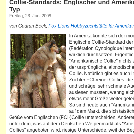
Collie-Standards: Englischer und Amerik
Typ
Freitag, 26. Juni 2009
von Gudrun Beck,
Fox Lions
Hobbyzuchtstätte für Amerika
In Amerika konnte sich der mo
Englische Collie-Standard der
(Fédération Cynologique Intern
wirklich durchsetzen. Eigentlich
“Amerikanische Collie” nichts 
der ursprüngliche, altmodisch
Collie. Natürlich gibt es auch 
Züchter FCI-reiner Collies, die 
und schräge, sehr schmale Au
auslesen mussten, wenngleich
etwas mehr Größe weiter gelei
So sind heute auch “Amerikani
auf dem Markt, die sich tatsäch
Größe vom Englischen (FCI-)Collie unterscheiden. Anderers
unter dem, was auf dem Deutschen Welpenmarkt als “Ame
Collies” angeboten wird, riesige Unterschiede, weil der Beg