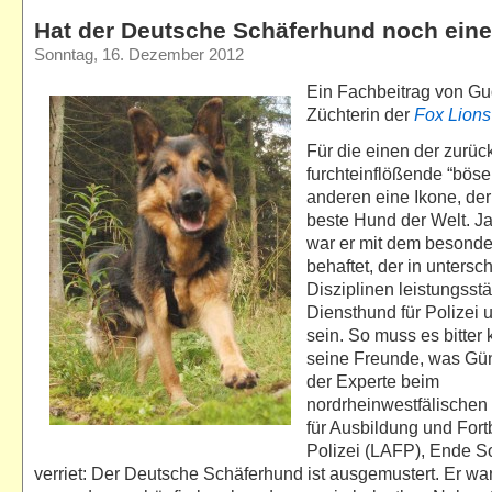
Hat der Deutsche Schäferhund noch eine
Sonntag, 16. Dezember 2012
Ein Fachbeitrag von Gu
Züchterin der
Fox Lions
Für die einen der zurüc
furchteinflößende “böse 
anderen eine Ikone, der
beste Hund der Welt. J
war er mit dem besond
behaftet, der in untersc
Disziplinen leistungsstä
Diensthund für Polizei u
sein. So muss es bitter 
seine Freunde, was Gü
der Experte beim
nordrheinwestfälische
für Ausbildung und Fort
Polizei (LAFP), Ende 
verriet: Der Deutsche Schäferhund ist ausgemustert. Er war