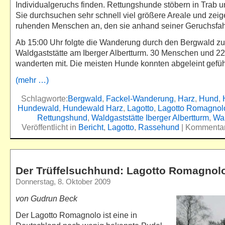
Individualgeruchs finden. Rettungshunde stöbern in Trab 
Sie durchsuchen sehr schnell viel größere Areale und zei
ruhenden Menschen an, den sie anhand seiner Geruchsfah
Ab 15:00 Uhr folgte die Wanderung durch den Bergwald zu
Waldgaststätte am Iberger Albertturm. 30 Menschen und 2
wanderten mit. Die meisten Hunde konnten abgeleint gefüh
(mehr …)
Schlagworte:
Bergwald
,
Fackel-Wanderung
,
Harz
,
Hund
,
Hundewald
,
Hundewald Harz
,
Lagotto
,
Lagotto Romagnol
Rettungshund
,
Waldgaststätte Iberger Albertturm
,
Wa
Veröffentlicht in
Bericht
,
Lagotto
,
Rassehund
|
Kommentare
Der Trüffelsuchhund: Lagotto Romagnol
Donnerstag, 8. Oktober 2009
von Gudrun Beck
Der Lagotto Romagnolo ist eine in