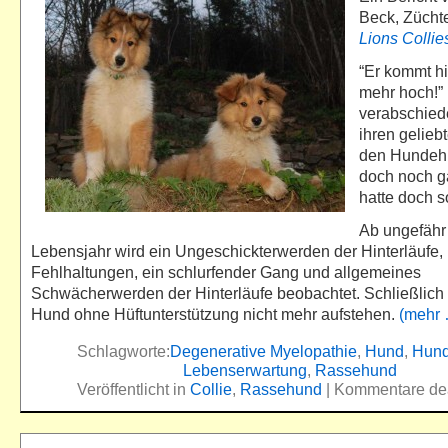
Beck, Zücht
Lions Collie
“Er kommt hi
mehr hoch!”
verabschied
ihren gelieb
den Hundehi
doch noch gar
hatte doch s
Ab ungefähr
Lebensjahr wird ein Ungeschickterwerden der Hinterläufe,
Fehlhaltungen, ein schlurfender Gang und allgemeines
Schwächerwerden der Hinterläufe beobachtet. Schließlich
Hund ohne Hüftunterstützung nicht mehr aufstehen.
(mehr
Schlagworte:
Degenerative Myelopathie
,
Hund
,
Hund
Lebenserwartung
,
Rassehund
Veröffentlicht in
Collie
,
Rassehund
|
Kommentare dea