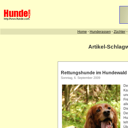
Artikel-Schlag
Rettungshunde im Hundewald
Sonntag, 6. September 2009
De
Ka
un
Fr
al
Di
De
Hu
le
Üb