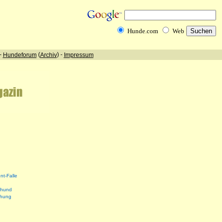
nt-Falle
shund
ehung