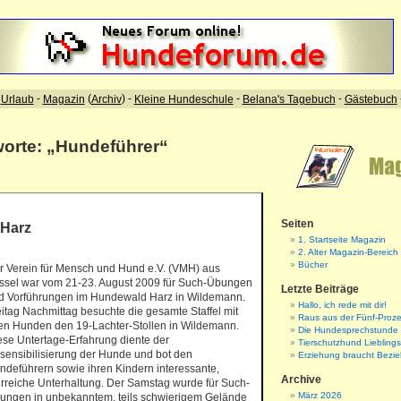
worte: „Hundeführer“
Seiten
 Harz
1. Startseite Magazin
2. Alter Magazin-Bereich
Bücher
r Verein für Mensch und Hund e.V. (VMH) aus
ssel war vom 21-23. August 2009 für Such-Übungen
Letzte Beiträge
d Vorführungen im Hundewald Harz in Wildemann.
Hallo, ich rede mit dir!
eitag Nachmittag besuchte die gesamte Staffel mit
Raus aus der Fünf-Proze
len Hunden den 19-Lachter-Stollen in Wildemann.
Die Hundesprechstunde
ese Untertage-Erfahrung diente der
Tierschutzhund Liebling
sensibilisierung der Hunde und bot den
Erziehung braucht Bezi
ndeführern sowie ihren Kindern interessante,
Archive
hrreiche Unterhaltung. Der Samstag wurde für Such-
März 2026
ungen in unbekanntem, teils schwierigem Gelände