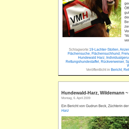
ge
Öf
gu
de
Be
zw
Ve
“M
ve
Schlagworte:
19-Lachter-Stollen
,
Anzei
Flächensuche
,
Flächensuchhund
,
Frei
Hundewald Harz
,
Individualger
Rettungshundestaffel
,
Rückverweiser
,
Sp
W
Veröffentlicht in
Bericht
,
Re
Hundewald-Harz, Wildemann ~ 
Montag, 6. April 2009
Ein Bericht von Gudrun Beck, Züchterin de
Harz