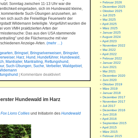
Februar 2026
nutzt. Sonntag zwischen 11-13 Uhr war die
Dezember 2025
fentlichkeit eingeladen, sich im Hundewald kleine,
Oktober 2025
t kommentierte Such-Übungen anzusehen, an
Juli 2025
nen sich auch die Freiwillige Feuerwehr der
Mai 2025
rgstadt Wildemann beteiligte. Vorgeführt wurden die
April 2025
ei vom VMH praktizierten Arten der
März 2025
Januar 2025
rmisstensuche: Das aus den USA stammende
August 2024
antrailing” und die Flächensuche mit vier
April 2023
rschiedenen Anzeige-Arten.
(mehr …)
November 2022
Mai 2022
gearten
,
Bringsel
,
Bringselverweisen
,
Bringsler
,
April 2022
verweiser
,
Harz
,
Hund
,
Hundeführer
,
Hundewald
,
Februar 2022
uch
,
Mantrailer
,
Mantrailing
,
Rettungshund
,
Januar 2022
ur
,
Such-Übungen
,
Suche
,
Verbeller
,
Waldgebiet
,
Juni 2021
ildemann
Mai 2021
ttungshund
|
Kommentare deaktiviert
Dezember 2020
Juni 2020
Oktober 2019
März 2019
Januar 2018
Dezember 2017
erster Hundewald im Harz
November 2017
Juli 2017
Dezember 2016
r
Fox Lions Collies
und Initiatorin des
Hundewald
Juni 2016
April 2016
September 2015
April 2015
März 2015
Februar 2015