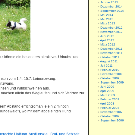
Januar 2015
Dezember 2014
September 2014
Mai 2014
Mai 2013
März 2013
Dezember 2012
November 2012
Juni 2012
April 2012
März 2012
Dezember 2011
November 2011
arz könnte ein besonders attraktives Urlaubs- und
Oktober 2011
August 2011
Juli 2011
Februar 2010
Dezember 2009
achsen vom 1.4.-15.7. Leinenzwang.
Oktober 2009
September 2009
nenzwang.
Juni 2009
uchsen und Wildschweinen aus.
April 2009
machen allein das Weglaufen und sich Verirren zur
März 2009
Februar 2009
April 2008
rem Abstand errichtet man je ein 2 m hoch
Februar 2008
(“Hundewald”), wo mit dem abgeleinten Hund
November 2007
Oktober 2007
September 2006
gerechte Haltung
,
Ausflugsziel
,
Brut- und Setzzeit
,