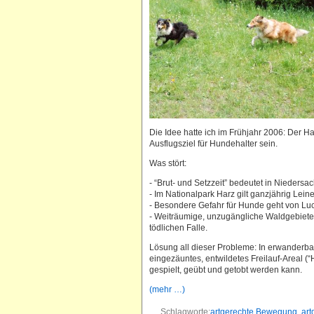
Die Idee hatte ich im Frühjahr 2006: Der H
Ausflugsziel für Hundehalter sein.
Was stört:
- “Brut- und Setzzeit” bedeutet in Nieders
- Im Nationalpark Harz gilt ganzjährig Lei
- Besondere Gefahr für Hunde geht von L
- Weiträumige, unzugängliche Waldgebiete 
tödlichen Falle.
Lösung all dieser Probleme: In erwanderba
eingezäuntes, entwildetes Freilauf-Areal 
gespielt, geübt und getobt werden kann.
(mehr …)
Schlagworte:
artgerechte Bewegung
,
art