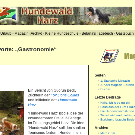
worte: „Gastronomie“
Seiten
1. Startseite Magazin
2. Alter Magazin-Bereich
Bücher
Ein Bericht von Gudrun Beck,
Züchterin der
Fox Lions Collies
Letzte Beiträge
und Initiatorin des
Hundewald
Hallo, ich rede mit dir!
Harz
Raus aus der Fünf-Proze
Die Hundesprechstunde
“Hundewald Harz” ist die Idee der
Tierschutzhund Liebling
erwanderbaren Freilauf-Gehege
Erziehung braucht Bezi
im Erholungsgebiet Harz. Die Idee
“Hundewald Harz” soll den sanften
Archive
Tourismus fördern, Hunden mehr
März 2026