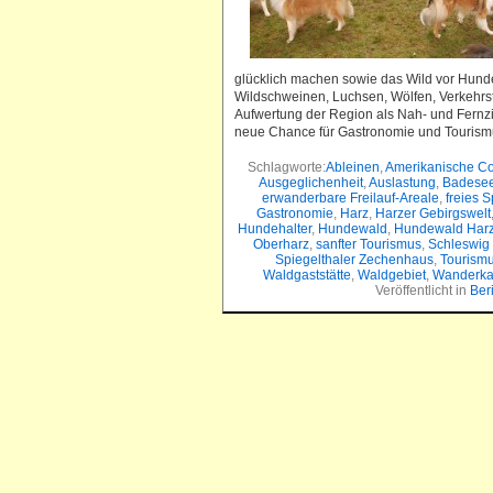
glücklich machen sowie das Wild vor Hund
Wildschweinen, Luchsen, Wölfen, Verkehrst
Aufwertung der Region als Nah- und Fernzi
neue Chance für Gastronomie und Tourism
Schlagworte:
Ableinen
,
Amerikanische Co
Ausgeglichenheit
,
Auslastung
,
Badese
erwanderbare Freilauf-Areale
,
freies S
Gastronomie
,
Harz
,
Harzer Gebirgswelt
Hundehalter
,
Hundewald
,
Hundewald Har
Oberharz
,
sanfter Tourismus
,
Schleswig 
Spiegelthaler Zechenhaus
,
Tourism
Waldgaststätte
,
Waldgebiet
,
Wanderka
Veröffentlicht in
Ber