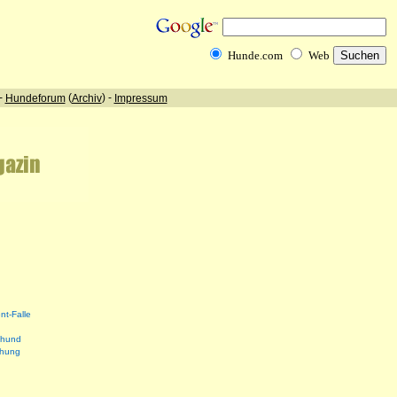
nt-Falle
shund
ehung