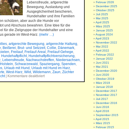
Lebensfreude, artgerechte
Februar 2026
Dezember 2025
Bewegung, Auslastung und
Oktober 2025
Ausgeglichenheit bescheren,
Juli 2025
Hundehalter und ihre Familien
Mai 2025
en schützen, aber auch die Hunde vor
April 2025
ot und Abschuss bewahren. Eine Idee für die
März 2025
el für die Zielgruppe der Hundehalter und eine
Januar 2025
us gerade im West-Harz.
(mehr …)
August 2024
April 2023
November 2022
llies
,
artgerechte Bewegung
,
artgerechte Haltung
,
Mai 2022
e
,
Beißerei
,
Brut- und Setzzeit
,
Collie
,
Dänemark
,
April 2022
pielen
,
Freilauf
,
Freilauf-Areal
,
Freilauf-Gehege
,
Februar 2022
,
Hundehaftpflicht
,
Hundehaftpflichtversicherung
,
Januar 2022
z
,
Lebensfreude
,
Nachwuchstreffen
,
Niedersachsen
,
Juni 2021
Holstein
,
Schwarzewald
,
Spaziergang
,
Spenden
,
Mai 2021
us
,
Urlaub mit Hund
,
Urlaub mit Hund im Harz
,
Dezember 2020
rte
,
West-Harz
,
Wild
,
Wildemann
,
Zaun
,
Züchter
Juni 2020
icht
|
Kommentare deaktiviert
Oktober 2019
März 2019
Januar 2018
Dezember 2017
November 2017
Juli 2017
Dezember 2016
Juni 2016
April 2016
September 2015
April 2015
März 2015
Februar 2015