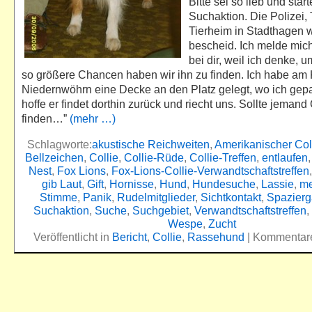
Bitte sei so lieb und star
Suchaktion. Die Polizei,
Tierheim in Stadthagen 
bescheid. Ich melde mich
bei dir, weil ich denke, 
so größere Chancen haben wir ihn zu finden. Ich habe am 
Niedernwöhrn eine Decke an den Platz gelegt, wo ich gepa
hoffe er findet dorthin zurück und riecht uns. Sollte jemand
finden…”
(mehr …)
Schlagworte:
akustische Reichweiten
,
Amerikanischer Col
Bellzeichen
,
Collie
,
Collie-Rüde
,
Collie-Treffen
,
entlaufen
Nest
,
Fox Lions
,
Fox-Lions-Collie-Verwandtschaftstreffen
gib Laut
,
Gift
,
Hornisse
,
Hund
,
Hundesuche
,
Lassie
,
me
Stimme
,
Panik
,
Rudelmitglieder
,
Sichtkontakt
,
Spazier
Suchaktion
,
Suche
,
Suchgebiet
,
Verwandtschaftstreffen
,
Wespe
,
Zucht
Veröffentlicht in
Bericht
,
Collie
,
Rassehund
|
Kommentare 