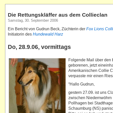
Die Rettungskläffer aus dem Collieclan
Samstag, 30. September 2006
Ein Bericht von Gudrun Beck, Züchterin der
Fox Lions Coll
Initiatorin des
Hundewald Harz
Do, 28.9.06, vormittags
Folgende Mail über den b
geborenen, jetzt eineinha
Amerikanischen Collie C
verpasste mir einen Rie
“Hallo Gudrun,
gestern 27.09. ist uns Cl
zwischen Niedernwöhrn
Pollhagen bei Stadthage
Schaumburg (NS) panisc