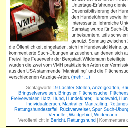
Untertage-Erfahrung diente 
Desensibilisierung der Hun
den Hundeführern sowie ih
interessante, lehrreiche Unt
Samstag wurde für Such-Ü
unbekanntem, teils schwie
genutzt. Sonntag zwischen 
die Öffentlichkeit eingeladen, sich im Hundewald kleine, gu
kommentierte Such-Übungen anzusehen, an denen sich au
Freiwillige Feuerwehr der Bergstadt Wildemann beteiligte.
wurden die zwei vom VMH praktizierten Arten der Vermiss
aus den USA stammende “Mantrailing” und die Flächensuch
verschiedenen Anzeige-Arten.
(mehr …)
Schlagworte:
19-Lachter-Stollen
,
Anzeigearten
,
Bri
Bringselverweisen
,
Bringsler
,
Flächensuche
,
Flächen
Freiverweiser
,
Harz
,
Hund
,
Hundeführer
,
Hundewald
,
Hun
Individualgeruch
,
Mantrailer
,
Mantrailing
,
Rettung
Rettungshundestaffel
,
Rückverweiser
,
Spur
,
Such-Übun
Verbeller
,
Waldgebiet
,
Wildemann
Veröffentlicht in
Bericht
,
Rettungshund
|
Kommentare de