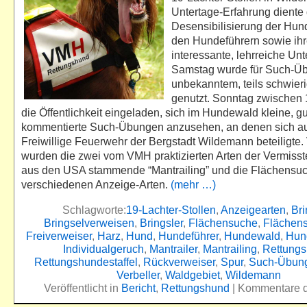
Untertage-Erfahrung diente 
Desensibilisierung der Hun
den Hundeführern sowie ih
interessante, lehrreiche Unt
Samstag wurde für Such-Ü
unbekanntem, teils schwie
genutzt. Sonntag zwischen 
die Öffentlichkeit eingeladen, sich im Hundewald kleine, gu
kommentierte Such-Übungen anzusehen, an denen sich au
Freiwillige Feuerwehr der Bergstadt Wildemann beteiligte.
wurden die zwei vom VMH praktizierten Arten der Vermiss
aus den USA stammende “Mantrailing” und die Flächensuch
verschiedenen Anzeige-Arten.
(mehr …)
Schlagworte:
19-Lachter-Stollen
,
Anzeigearten
,
Bri
Bringselverweisen
,
Bringsler
,
Flächensuche
,
Flächen
Freiverweiser
,
Harz
,
Hund
,
Hundeführer
,
Hundewald
,
Hun
Individualgeruch
,
Mantrailer
,
Mantrailing
,
Rettung
Rettungshundestaffel
,
Rückverweiser
,
Spur
,
Such-Übun
Verbeller
,
Waldgebiet
,
Wildemann
Veröffentlicht in
Bericht
,
Rettungshund
|
Kommentare de