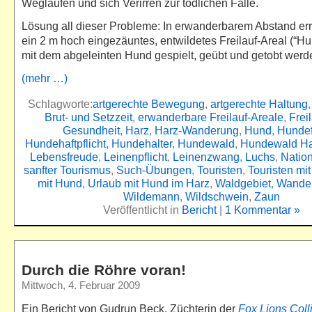
Weglaufen und sich Verirren zur tödlichen Falle.
Lösung all dieser Probleme: In erwanderbarem Abstand err
ein 2 m hoch eingezäuntes, entwildetes Freilauf-Areal (“H
mit dem abgeleinten Hund gespielt, geübt und getobt wer
(mehr …)
Schlagworte:
artgerechte Bewegung
,
artgerechte Haltung
Brut- und Setzzeit
,
erwanderbare Freilauf-Areale
,
Frei
Gesundheit
,
Harz
,
Harz-Wanderung
,
Hund
,
Hundef
Hundehaftpflicht
,
Hundehalter
,
Hundewald
,
Hundewald Ha
Lebensfreude
,
Leinenpflicht
,
Leinenzwang
,
Luchs
,
Natio
sanfter Tourismus
,
Such-Übungen
,
Touristen
,
Touristen mi
mit Hund
,
Urlaub mit Hund im Harz
,
Waldgebiet
,
Wande
Wildemann
,
Wildschwein
,
Zaun
Veröffentlicht in
Bericht
|
1 Kommentar »
Durch die Röhre voran!
Mittwoch, 4. Februar 2009
Ein Bericht von Gudrun Beck, Züchterin der
Fox Lions Coll