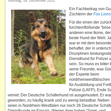
Sonntag, 16. Dezember 2012
Ein Fachbeitrag von Gu
Züchterin der
Fox Lions
Für die einen der zurüc
furchteinflößende “böse 
anderen eine Ikone, der
beste Hund der Welt. J
war er mit dem besond
behaftet, der in untersc
Disziplinen leistungsstä
Diensthund für Polizei u
sein. So muss es bitter 
seine Freunde, was Gü
der Experte beim
nordrheinwestfälische
für Ausbildung und Fort
Polizei (LAFP), Ende 
verriet: Der Deutsche Schäferhund ist ausgemustert. Er war
geworden, zu häufig krank und zu wenig belastbar. Neben 
seien in Nordrhein-Westfalen nur noch 26 Deutsche Schäf
Diensthunde im Einsatz. Wegen ihrer hohen “Spiel- und