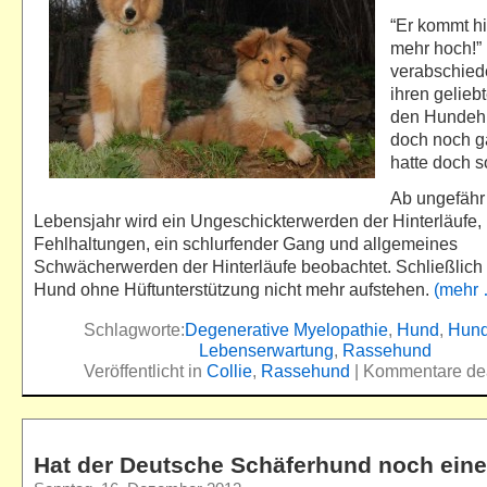
“Er kommt hi
mehr hoch!”
verabschied
ihren gelieb
den Hundehi
doch noch gar
hatte doch s
Ab ungefähr
Lebensjahr wird ein Ungeschickterwerden der Hinterläufe,
Fehlhaltungen, ein schlurfender Gang und allgemeines
Schwächerwerden der Hinterläufe beobachtet. Schließlich
Hund ohne Hüftunterstützung nicht mehr aufstehen.
(mehr
Schlagworte:
Degenerative Myelopathie
,
Hund
,
Hund
Lebenserwartung
,
Rassehund
Veröffentlicht in
Collie
,
Rassehund
|
Kommentare dea
Hat der Deutsche Schäferhund noch eine