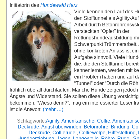
Initiatorin des
Hundewald Harz
Viele kennen den Lauf des H
den Stofftunnel als Agility-Au
Arbeit durch Betonröhrensys
versteckten “Opfer” in der
Rettungshundeausbildung mi
Schwerpunkt Trümmerarbeit.
ohne konkreten Anlass ist ei
Aufgabe sinnvoll. Viele Hun
die, die den Stofftunnel bereit
kennenlernten, werden mit ke
ein Problem haben und auf
“Tunnel” oder “Durch die Röh
fröhlich überall durchlaufen. Manche Hunde zeigen jedoch
Ängste und Widerstand. Sie sollten diese Übung vorsichtig
bekommen. “Wieso denn?”, mag ein interessierter Leser fr
ist die Antwort:
(mehr …)
Schlagworte:
Agility
,
Amerikanischer Collie
,
Amerikanisc
Deckrüde
,
Angst überwinden
,
Betonröhre
,
Bindung
,
Col
Deckrüde
,
Collierudel
,
Colliewelpe
,
Hilfestellung
,
Hundeerziehung
,
Jagen
,
Langeweile
,
Röhre
,
Rudel
,
Sp