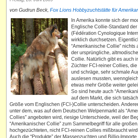
von Gudrun Beck,
Fox Lions
Hobbyzuchtstätte für Amerika
In Amerika konnte sich der mo
Englische Collie-Standard der
(Fédération Cynologique Intern
wirklich durchsetzen. Eigentlich
“Amerikanische Collie” nichts 
der ursprüngliche, altmodisch
Collie. Natürlich gibt es auch 
Züchter FCI-reiner Collies, die 
und schräge, sehr schmale Au
auslesen mussten, wenngleich
etwas mehr Größe weiter gelei
So sind heute auch “Amerikani
auf dem Markt, die sich tatsäch
Größe vom Englischen (FCI-)Collie unterscheiden. Anderers
unter dem, was auf dem Deutschen Welpenmarkt als “Ame
Collies” angeboten wird, riesige Unterschiede, weil der Beg
“Amerikanischer Collie” zum Sammelbegriff für alle großen
hochgezüchteten, nicht FCI-reinen Collies mißbraucht wird.
Auch die “Produkte” der Massenzuchten und Billig-Importe