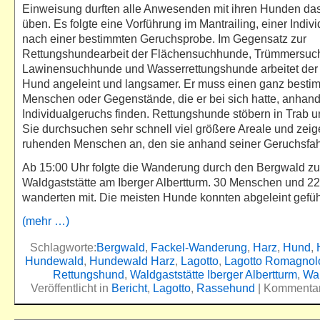
Einweisung durften alle Anwesenden mit ihren Hunden da
üben. Es folgte eine Vorführung im Mantrailing, einer Indiv
nach einer bestimmten Geruchsprobe. Im Gegensatz zur
Rettungshundearbeit der Flächensuchhunde, Trümmersuc
Lawinensuchhunde und Wasserrettungshunde arbeitet de
Hund angeleint und langsamer. Er muss einen ganz besti
Menschen oder Gegenstände, die er bei sich hatte, anhand
Individualgeruchs finden. Rettungshunde stöbern in Trab 
Sie durchsuchen sehr schnell viel größere Areale und zei
ruhenden Menschen an, den sie anhand seiner Geruchsfah
Ab 15:00 Uhr folgte die Wanderung durch den Bergwald zu
Waldgaststätte am Iberger Albertturm. 30 Menschen und 2
wanderten mit. Die meisten Hunde konnten abgeleint gefüh
(mehr …)
Schlagworte:
Bergwald
,
Fackel-Wanderung
,
Harz
,
Hund
,
Hundewald
,
Hundewald Harz
,
Lagotto
,
Lagotto Romagnol
Rettungshund
,
Waldgaststätte Iberger Albertturm
,
Wa
Veröffentlicht in
Bericht
,
Lagotto
,
Rassehund
|
Kommentare