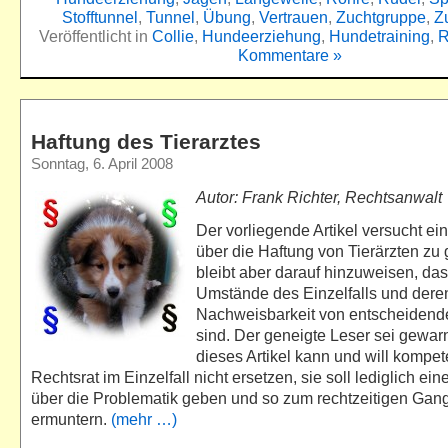
Stofftunnel
,
Tunnel
,
Übung
,
Vertrauen
,
Zuchtgruppe
,
Z
Veröffentlicht in
Collie
,
Hundeerziehung
,
Hundetraining
,
R
Kommentare »
Haftung des Tierarztes
Sonntag, 6. April 2008
Autor: Frank Richter, Rechtsanwalt
Der vorliegende Artikel versucht ei
über die Haftung von Tierärzten zu
bleibt aber darauf hinzuweisen, das
Umstände des Einzelfalls und dere
Nachweisbarkeit von entscheidend
sind. Der geneigte Leser sei gewarn
dieses Artikel kann und will kompe
Rechtsrat im Einzelfall nicht ersetzen, sie soll lediglich ei
über die Problematik geben und so zum rechtzeitigen Gan
ermuntern.
(mehr …)