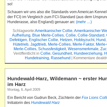
so!
Schauen wir uns also die Standards vom American Kennel 
der FCI) im Vergleich zum FCI-Standard (aus dem Ursprun
Hunderasse, also England) genauer an:
(mehr …)
Schlagworte:
Amerikanischer Collie
,
Amerikanischer Wei
Aufhellung
,
Blue Merle-Collies
,
Collie
,
Collie-Standard
,
Defektgen
,
Englischer Collie
,
Hetzen
,
Hobbyzucht
,
Hund
Hütetrieb
,
Jagdtrieb
,
Merle-Collies
,
Merle-Faktor
,
Merle
Merle-Collies
,
Schussfestigkeit
,
Wesensmerkmale
,
Zuc
Veröffentlicht in
Collie
,
Gesundheit
,
Hundeerziehung
,
H
Hundetraining
,
Rassehund
|
Kommentare deaktiv
Hundewald-Harz, Wildemann ~ erster Hu
im Harz
Montag, 6. April 2009
Ein Bericht von Gudrun Beck, Züchterin der
Fox Lions Coll
Initiatorin des
Hundewald Harz