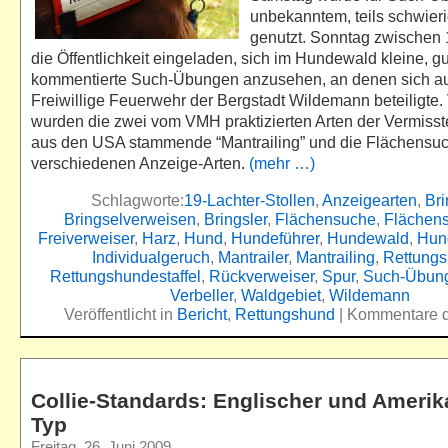
unbekanntem, teils schwie
genutzt. Sonntag zwischen 
die Öffentlichkeit eingeladen, sich im Hundewald kleine, gu
kommentierte Such-Übungen anzusehen, an denen sich au
Freiwillige Feuerwehr der Bergstadt Wildemann beteiligte.
wurden die zwei vom VMH praktizierten Arten der Vermiss
aus den USA stammende “Mantrailing” und die Flächensuch
verschiedenen Anzeige-Arten.
(mehr …)
Schlagworte:
19-Lachter-Stollen
,
Anzeigearten
,
Bri
Bringselverweisen
,
Bringsler
,
Flächensuche
,
Flächen
Freiverweiser
,
Harz
,
Hund
,
Hundeführer
,
Hundewald
,
Hun
Individualgeruch
,
Mantrailer
,
Mantrailing
,
Rettung
Rettungshundestaffel
,
Rückverweiser
,
Spur
,
Such-Übun
Verbeller
,
Waldgebiet
,
Wildemann
Veröffentlicht in
Bericht
,
Rettungshund
|
Kommentare de
Collie-Standards: Englischer und Amerik
Typ
Freitag, 26. Juni 2009