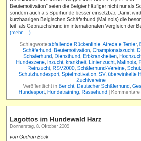
Beutemotivation” seien die Belgier häufiger nicht nur als 
sondern auch als Spürhunde besser einsetzbar. Damit wir
kurzhaarigen Belgischen Schäferhund (Malinois) die beso
teil, als Gebrauchshund im internationalen Vergleich der Be
(mehr …)
Schlagworte:
abfallende Rückenlinie
,
Airedale Terrier
,
Schäferhund
,
Beutemotivation
,
Championatszucht
,
D
Schäferhund
,
Diensthund
,
Erbkrankheiten
,
Hochzuch
Hundeszene
,
Inzucht
,
krankheit
,
Linienzucht
,
Malinois
,
P
Reinzucht
,
RSV2000
,
Schäferhund-Vereine
,
Schut
Schutzhundesport
,
Spielmotivation
,
SV
,
überwinkelte 
Zuchtvereine
Veröffentlicht in
Bericht
,
Deutscher Schäferhund
,
Ges
Hundesport
,
Hundetraining
,
Rassehund
|
Kommentare d
Lagottos im Hundewald Harz
Donnerstag, 8. Oktober 2009
von Gudrun Beck