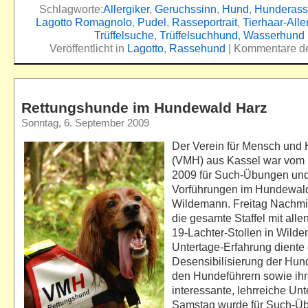
Schlagworte:
Allergiker
,
Geruchssinn
,
Hund
,
Hunderas
Lagotto Romagnolo
,
Pudel
,
Rasseportrait
,
Tierhaar-Alle
Trüffelsuche
,
Trüffelsuchhund
,
Wasserhund
Veröffentlicht in
Lagotto
,
Rassehund
|
Kommentare dea
Rettungshunde im Hundewald Harz
Sonntag, 6. September 2009
Der Verein für Mensch und 
(VMH) aus Kassel war vom 
2009 für Such-Übungen un
Vorführungen im Hundewald
Wildemann. Freitag Nachmi
die gesamte Staffel mit all
19-Lachter-Stollen in Wild
Untertage-Erfahrung diente 
Desensibilisierung der Hun
den Hundeführern sowie ih
interessante, lehrreiche Unt
Samstag wurde für Such-Ü