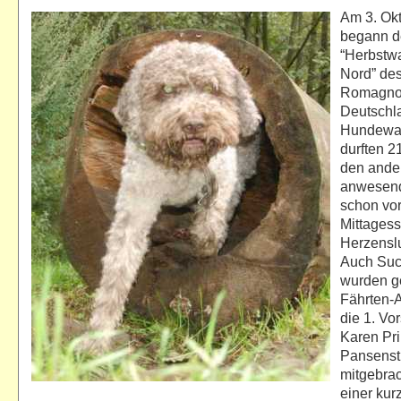
Am 3. Okt
begann d
“Herbstw
Nord” des
Romagno
Deutschl
Hundewal
durften 2
den ande
anwesen
schon vo
Mittages
Herzenslu
Auch Su
wurden g
Fährten-A
die 1. Vo
Karen Pri
Pansenst
mitgebra
einer kur