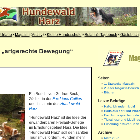
: „artgerechte Bewegung“
Seiten
1. Startseite Magazin
2. Alter Magazin-Bereich
Bücher
Ein Bericht von Gudrun Beck,
Züchterin der
Fox Lions Collies
Letzte Beiträge
und Initiatorin des
Hundewald
Hallo, ich rede mit dir!
Harz
Raus aus der Fünf-Proze
Die Hundesprechstunde
“Hundewald Harz” ist die Idee der
Tierschutzhund Liebling
erwanderbaren Freilauf-Gehege
Erziehung braucht Bezi
im Erholungsgebiet Harz. Die Idee
“Hundewald Harz” soll den sanften
Archive
Tourismus fördern, Hunden mehr
März 2026