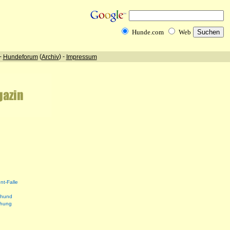
nt-Falle
shund
ehung