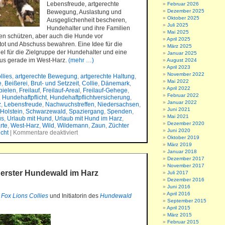
Lebensfreude, artgerechte
Februar 2026
Dezember 2025
Bewegung, Auslastung und
Oktober 2025
Ausgeglichenheit bescheren,
Juli 2025
Hundehalter und ihre Familien
Mai 2025
en schützen, aber auch die Hunde vor
April 2025
ot und Abschuss bewahren. Eine Idee für die
März 2025
el für die Zielgruppe der Hundehalter und eine
Januar 2025
us gerade im West-Harz.
(mehr …)
August 2024
April 2023
November 2022
llies
,
artgerechte Bewegung
,
artgerechte Haltung
,
Mai 2022
e
,
Beißerei
,
Brut- und Setzzeit
,
Collie
,
Dänemark
,
April 2022
pielen
,
Freilauf
,
Freilauf-Areal
,
Freilauf-Gehege
,
Februar 2022
,
Hundehaftpflicht
,
Hundehaftpflichtversicherung
,
Januar 2022
z
,
Lebensfreude
,
Nachwuchstreffen
,
Niedersachsen
,
Juni 2021
Holstein
,
Schwarzewald
,
Spaziergang
,
Spenden
,
Mai 2021
us
,
Urlaub mit Hund
,
Urlaub mit Hund im Harz
,
Dezember 2020
rte
,
West-Harz
,
Wild
,
Wildemann
,
Zaun
,
Züchter
Juni 2020
icht
|
Kommentare deaktiviert
Oktober 2019
März 2019
Januar 2018
Dezember 2017
November 2017
erster Hundewald im Harz
Juli 2017
Dezember 2016
Juni 2016
April 2016
r
Fox Lions Collies
und Initiatorin des
Hundewald
September 2015
April 2015
März 2015
Februar 2015