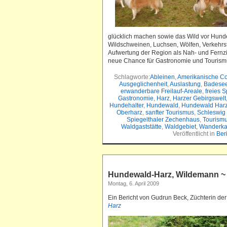
glücklich machen sowie das Wild vor Hund
Wildschweinen, Luchsen, Wölfen, Verkehrst
Aufwertung der Region als Nah- und Fernzi
neue Chance für Gastronomie und Tourism
Schlagworte:
Ableinen
,
Amerikanische Co
Ausgeglichenheit
,
Auslastung
,
Badese
erwanderbare Freilauf-Areale
,
freies S
Gastronomie
,
Harz
,
Harzer Gebirgswelt
Hundehalter
,
Hundewald
,
Hundewald Har
Oberharz
,
sanfter Tourismus
,
Schleswig 
Spiegelthaler Zechenhaus
,
Tourism
Waldgaststätte
,
Waldgebiet
,
Wanderka
Veröffentlicht in
Ber
Hundewald-Harz, Wildemann ~ 
Montag, 6. April 2009
Ein Bericht von Gudrun Beck, Züchterin de
Harz