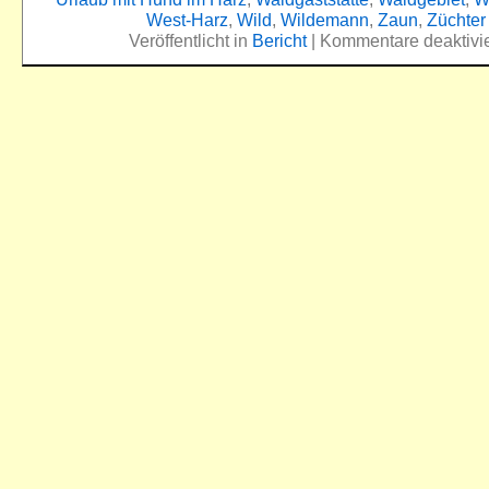
West-Harz
,
Wild
,
Wildemann
,
Zaun
,
Züchter
Veröffentlicht in
Bericht
|
Kommentare deaktivie