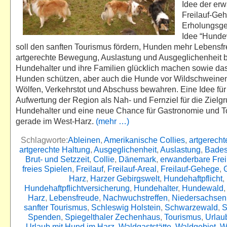
Idee der er
Freilauf-Ge
Erholungsge
Idee “Hunde
soll den sanften Tourismus fördern, Hunden mehr Lebensfr
artgerechte Bewegung, Auslastung und Ausgeglichenheit 
Hundehalter und ihre Familien glücklich machen sowie das
Hunden schützen, aber auch die Hunde vor Wildschweinen
Wölfen, Verkehrstot und Abschuss bewahren. Eine Idee für
Aufwertung der Region als Nah- und Fernziel für die Zielg
Hundehalter und eine neue Chance für Gastronomie und 
gerade im West-Harz.
(mehr …)
Schlagworte:
Ableinen
,
Amerikanische Collies
,
artgerech
artgerechte Haltung
,
Ausgeglichenheit
,
Auslastung
,
Bade
Brut- und Setzzeit
,
Collie
,
Dänemark
,
erwanderbare Frei
freies Spielen
,
Freilauf
,
Freilauf-Areal
,
Freilauf-Gehege
,
Harz
,
Harzer Gebirgswelt
,
Hundehaftpflicht
,
Hundehaftpflichtversicherung
,
Hundehalter
,
Hundewald
Harz
,
Lebensfreude
,
Nachwuchstreffen
,
Niedersachsen
sanfter Tourismus
,
Schleswig Holstein
,
Schwarzewald
,
S
Spenden
,
Spiegelthaler Zechenhaus
,
Tourismus
,
Urlau
Urlaub mit Hund im Harz
,
Waldgaststätte
,
Waldgebiet
,
W