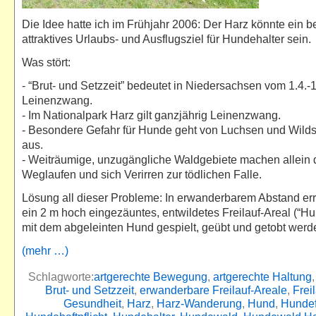
Die Idee hatte ich im Frühjahr 2006: Der Harz könnte ein 
attraktives Urlaubs- und Ausflugsziel für Hundehalter sein.
Was stört:
- “Brut- und Setzzeit” bedeutet in Niedersachsen vom 1.4.-1
Leinenzwang.
- Im Nationalpark Harz gilt ganzjährig Leinenzwang.
- Besondere Gefahr für Hunde geht von Luchsen und Wil
aus.
- Weiträumige, unzugängliche Waldgebiete machen allein 
Weglaufen und sich Verirren zur tödlichen Falle.
Lösung all dieser Probleme: In erwanderbarem Abstand err
ein 2 m hoch eingezäuntes, entwildetes Freilauf-Areal (“H
mit dem abgeleinten Hund gespielt, geübt und getobt wer
(mehr …)
Schlagworte:
artgerechte Bewegung
,
artgerechte Haltung
Brut- und Setzzeit
,
erwanderbare Freilauf-Areale
,
Frei
Gesundheit
,
Harz
,
Harz-Wanderung
,
Hund
,
Hundef