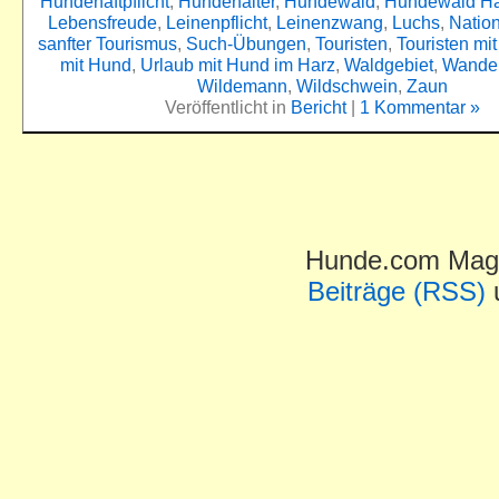
Hundehaftpflicht
,
Hundehalter
,
Hundewald
,
Hundewald Ha
Lebensfreude
,
Leinenpflicht
,
Leinenzwang
,
Luchs
,
Natio
sanfter Tourismus
,
Such-Übungen
,
Touristen
,
Touristen mi
mit Hund
,
Urlaub mit Hund im Harz
,
Waldgebiet
,
Wande
Wildemann
,
Wildschwein
,
Zaun
Veröffentlicht in
Bericht
|
1 Kommentar »
Hunde.com Maga
Beiträge (RSS)