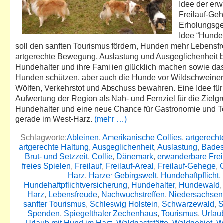
Idee der er
Freilauf-Ge
Erholungsge
Idee “Hunde
soll den sanften Tourismus fördern, Hunden mehr Lebensfr
artgerechte Bewegung, Auslastung und Ausgeglichenheit 
Hundehalter und ihre Familien glücklich machen sowie das
Hunden schützen, aber auch die Hunde vor Wildschweinen
Wölfen, Verkehrstot und Abschuss bewahren. Eine Idee für
Aufwertung der Region als Nah- und Fernziel für die Zielg
Hundehalter und eine neue Chance für Gastronomie und 
gerade im West-Harz.
(mehr …)
Schlagworte:
Ableinen
,
Amerikanische Collies
,
artgerech
artgerechte Haltung
,
Ausgeglichenheit
,
Auslastung
,
Bade
Brut- und Setzzeit
,
Collie
,
Dänemark
,
erwanderbare Frei
freies Spielen
,
Freilauf
,
Freilauf-Areal
,
Freilauf-Gehege
,
Harz
,
Harzer Gebirgswelt
,
Hundehaftpflicht
,
Hundehaftpflichtversicherung
,
Hundehalter
,
Hundewald
Harz
,
Lebensfreude
,
Nachwuchstreffen
,
Niedersachsen
sanfter Tourismus
,
Schleswig Holstein
,
Schwarzewald
,
S
Spenden
,
Spiegelthaler Zechenhaus
,
Tourismus
,
Urlau
Urlaub mit Hund im Harz
,
Waldgaststätte
,
Waldgebiet
,
W