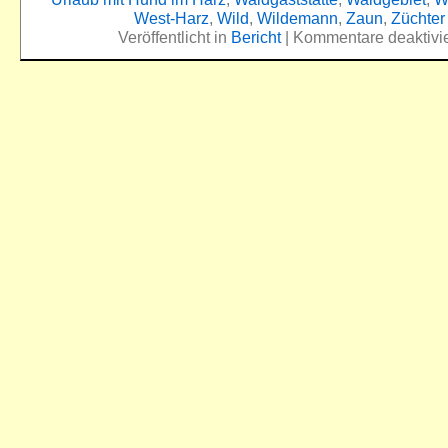
West-Harz
,
Wild
,
Wildemann
,
Zaun
,
Züchter
Veröffentlicht in
Bericht
|
Kommentare deaktivie