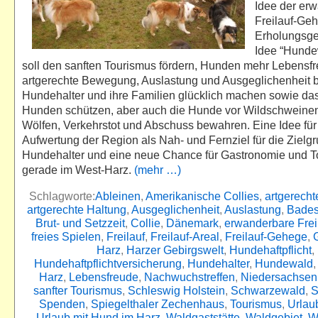
Idee der er
Freilauf-Ge
Erholungsge
Idee “Hunde
soll den sanften Tourismus fördern, Hunden mehr Lebensfr
artgerechte Bewegung, Auslastung und Ausgeglichenheit 
Hundehalter und ihre Familien glücklich machen sowie das
Hunden schützen, aber auch die Hunde vor Wildschweinen
Wölfen, Verkehrstot und Abschuss bewahren. Eine Idee für
Aufwertung der Region als Nah- und Fernziel für die Zielg
Hundehalter und eine neue Chance für Gastronomie und 
gerade im West-Harz.
(mehr …)
Schlagworte:
Ableinen
,
Amerikanische Collies
,
artgerech
artgerechte Haltung
,
Ausgeglichenheit
,
Auslastung
,
Bade
Brut- und Setzzeit
,
Collie
,
Dänemark
,
erwanderbare Frei
freies Spielen
,
Freilauf
,
Freilauf-Areal
,
Freilauf-Gehege
,
Harz
,
Harzer Gebirgswelt
,
Hundehaftpflicht
,
Hundehaftpflichtversicherung
,
Hundehalter
,
Hundewald
Harz
,
Lebensfreude
,
Nachwuchstreffen
,
Niedersachsen
sanfter Tourismus
,
Schleswig Holstein
,
Schwarzewald
,
S
Spenden
,
Spiegelthaler Zechenhaus
,
Tourismus
,
Urlau
Urlaub mit Hund im Harz
,
Waldgaststätte
,
Waldgebiet
,
W