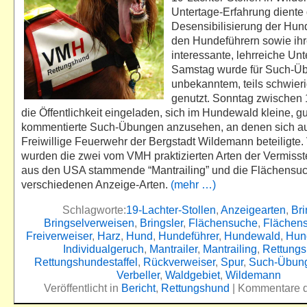
Untertage-Erfahrung diente 
Desensibilisierung der Hun
den Hundeführern sowie ih
interessante, lehrreiche Unt
Samstag wurde für Such-Ü
unbekanntem, teils schwie
genutzt. Sonntag zwischen 
die Öffentlichkeit eingeladen, sich im Hundewald kleine, gu
kommentierte Such-Übungen anzusehen, an denen sich au
Freiwillige Feuerwehr der Bergstadt Wildemann beteiligte.
wurden die zwei vom VMH praktizierten Arten der Vermiss
aus den USA stammende “Mantrailing” und die Flächensuch
verschiedenen Anzeige-Arten.
(mehr …)
Schlagworte:
19-Lachter-Stollen
,
Anzeigearten
,
Bri
Bringselverweisen
,
Bringsler
,
Flächensuche
,
Flächen
Freiverweiser
,
Harz
,
Hund
,
Hundeführer
,
Hundewald
,
Hun
Individualgeruch
,
Mantrailer
,
Mantrailing
,
Rettung
Rettungshundestaffel
,
Rückverweiser
,
Spur
,
Such-Übun
Verbeller
,
Waldgebiet
,
Wildemann
Veröffentlicht in
Bericht
,
Rettungshund
|
Kommentare de