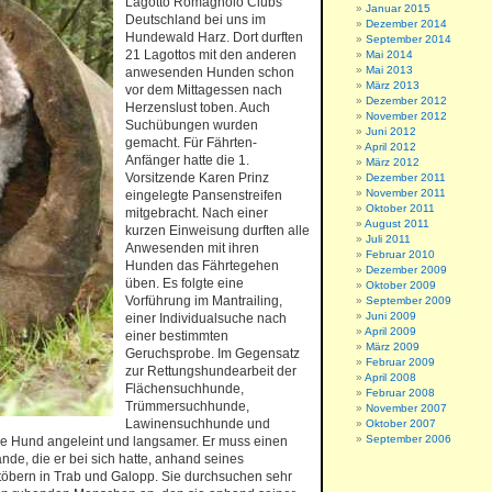
Lagotto Romagnolo Clubs
Januar 2015
Deutschland bei uns im
Dezember 2014
Hundewald Harz. Dort durften
September 2014
21 Lagottos mit den anderen
Mai 2014
Mai 2013
anwesenden Hunden schon
März 2013
vor dem Mittagessen nach
Dezember 2012
Herzenslust toben. Auch
November 2012
Suchübungen wurden
Juni 2012
gemacht. Für Fährten-
April 2012
Anfänger hatte die 1.
März 2012
Vorsitzende Karen Prinz
Dezember 2011
November 2011
eingelegte Pansenstreifen
Oktober 2011
mitgebracht. Nach einer
August 2011
kurzen Einweisung durften alle
Juli 2011
Anwesenden mit ihren
Februar 2010
Hunden das Fährtegehen
Dezember 2009
üben. Es folgte eine
Oktober 2009
Vorführung im Mantrailing,
September 2009
Juni 2009
einer Individualsuche nach
April 2009
einer bestimmten
März 2009
Geruchsprobe. Im Gegensatz
Februar 2009
zur Rettungshundearbeit der
April 2008
Flächensuchhunde,
Februar 2008
Trümmersuchhunde,
November 2007
Lawinensuchhunde und
Oktober 2007
September 2006
e Hund angeleint und langsamer. Er muss einen
e, die er bei sich hatte, anhand seines
töbern in Trab und Galopp. Sie durchsuchen sehr