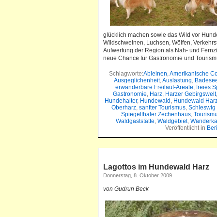
glücklich machen sowie das Wild vor Hund
Wildschweinen, Luchsen, Wölfen, Verkehrst
Aufwertung der Region als Nah- und Fernzi
neue Chance für Gastronomie und Tourism
Schlagworte:
Ableinen
,
Amerikanische Co
Ausgeglichenheit
,
Auslastung
,
Badese
erwanderbare Freilauf-Areale
,
freies S
Gastronomie
,
Harz
,
Harzer Gebirgswelt
Hundehalter
,
Hundewald
,
Hundewald Har
Oberharz
,
sanfter Tourismus
,
Schleswig 
Spiegelthaler Zechenhaus
,
Tourism
Waldgaststätte
,
Waldgebiet
,
Wanderka
Veröffentlicht in
Ber
Lagottos im Hundewald Harz
Donnerstag, 8. Oktober 2009
von Gudrun Beck