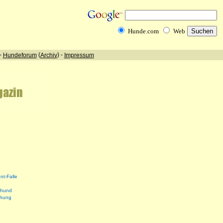
nt-Falle
shund
ehung