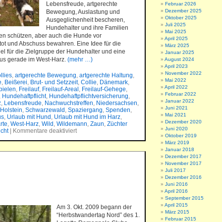
Lebensfreude, artgerechte
Februar 2026
Dezember 2025
Bewegung, Auslastung und
Oktober 2025
Ausgeglichenheit bescheren,
Juli 2025
Hundehalter und ihre Familien
Mai 2025
en schützen, aber auch die Hunde vor
April 2025
ot und Abschuss bewahren. Eine Idee für die
März 2025
el für die Zielgruppe der Hundehalter und eine
Januar 2025
us gerade im West-Harz.
(mehr …)
August 2024
April 2023
November 2022
llies
,
artgerechte Bewegung
,
artgerechte Haltung
,
Mai 2022
e
,
Beißerei
,
Brut- und Setzzeit
,
Collie
,
Dänemark
,
April 2022
pielen
,
Freilauf
,
Freilauf-Areal
,
Freilauf-Gehege
,
Februar 2022
,
Hundehaftpflicht
,
Hundehaftpflichtversicherung
,
Januar 2022
z
,
Lebensfreude
,
Nachwuchstreffen
,
Niedersachsen
,
Juni 2021
Holstein
,
Schwarzewald
,
Spaziergang
,
Spenden
,
Mai 2021
us
,
Urlaub mit Hund
,
Urlaub mit Hund im Harz
,
Dezember 2020
rte
,
West-Harz
,
Wild
,
Wildemann
,
Zaun
,
Züchter
Juni 2020
icht
|
Kommentare deaktiviert
Oktober 2019
März 2019
Januar 2018
Dezember 2017
November 2017
Juli 2017
Dezember 2016
Juni 2016
April 2016
September 2015
April 2015
Am 3. Okt. 2009 begann der
März 2015
“Herbstwandertag Nord” des 1.
Februar 2015