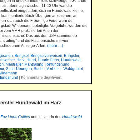
ungen in unbekanntem, teils schwierigem Gelände
nutzt. Sonntag zwischen 11-13 Uhr war die
fentlichkeit eingeladen, sich im Hundewald kleine,
t kommentierte Such-Übungen anzusehen, an
nen sich auch die Freiwillige Feuerwehr der
rgstadt Wildemann beteiligte. Vorgeführt wurden die
ei vom VMH praktizierten Arten der
rmisstensuche: Das aus den USA stammende
antrailing” und die Flächensuche mit vier
rschiedenen Anzeige-Arten.
(mehr …)
gearten
,
Bringsel
,
Bringselverweisen
,
Bringsler
,
verweiser
,
Harz
,
Hund
,
Hundeführer
,
Hundewald
,
uch
,
Mantrailer
,
Mantrailing
,
Rettungshund
,
ur
,
Such-Übungen
,
Suche
,
Verbeller
,
Waldgebiet
,
ildemann
ttungshund
|
Kommentare deaktiviert
erster Hundewald im Harz
r
Fox Lions Collies
und Initiatorin des
Hundewald