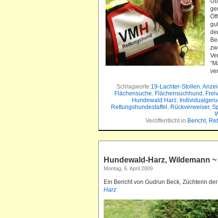
Üb
ge
Öf
gu
de
Be
zw
Ve
“M
ve
Schlagworte:
19-Lachter-Stollen
,
Anzei
Flächensuche
,
Flächensuchhund
,
Frei
Hundewald Harz
,
Individualger
Rettungshundestaffel
,
Rückverweiser
,
Sp
W
Veröffentlicht in
Bericht
,
Re
Hundewald-Harz, Wildemann ~ 
Montag, 6. April 2009
Ein Bericht von Gudrun Beck, Züchterin de
Harz