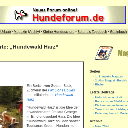
rte: „Hundewald Harz“
Seiten
1. Startseite Magazin
2. Alter Magazin-Bereich
Bücher
Ein Bericht von Gudrun Beck,
Züchterin der
Fox Lions Collies
Letzte Beiträge
und Initiatorin des
Hundewald
Hallo, ich rede mit dir!
Harz
Raus aus der Fünf-Proze
Die Hundesprechstunde
“Hundewald Harz” ist die Idee der
Tierschutzhund Liebling
erwanderbaren Freilauf-Gehege
Erziehung braucht Bezi
im Erholungsgebiet Harz. Die Idee
“Hundewald Harz” soll den sanften
Archive
Tourismus fördern, Hunden mehr
März 2026