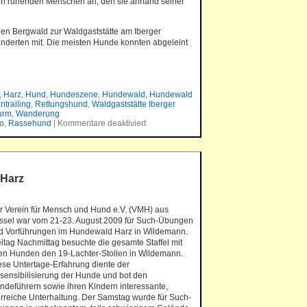
den ruhenden Menschen an, den sie anhand seiner
en Bergwald zur Waldgaststätte am Iberger
derten mit. Die meisten Hunde konnten abgeleint
,
Harz
,
Hund
,
Hundeszene
,
Hundewald
,
Hundewald
ntrailing
,
Rettungshund
,
Waldgaststätte Iberger
urm
,
Wanderung
o
,
Rassehund
|
Kommentare deaktiviert
 Harz
r Verein für Mensch und Hund e.V. (VMH) aus
ssel war vom 21-23. August 2009 für Such-Übungen
d Vorführungen im Hundewald Harz in Wildemann.
eitag Nachmittag besuchte die gesamte Staffel mit
len Hunden den 19-Lachter-Stollen in Wildemann.
ese Untertage-Erfahrung diente der
sensibilisierung der Hunde und bot den
ndeführern sowie ihren Kindern interessante,
hrreiche Unterhaltung. Der Samstag wurde für Such-