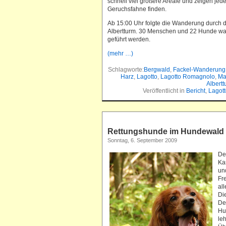
schnell viel größere Areale und zeigen je
Geruchsfahne finden.
Ab 15:00 Uhr folgte die Wanderung durch d
Albertturm. 30 Menschen und 22 Hunde wan
geführt werden.
(mehr …)
Schlagworte:
Bergwald
,
Fackel-Wanderung
Harz
,
Lagotto
,
Lagotto Romagnolo
,
Ma
Albertt
Veröffentlicht in
Bericht
,
Lagott
Rettungshunde im Hundewald
Sonntag, 6. September 2009
De
Ka
un
Fr
al
Di
De
Hu
le