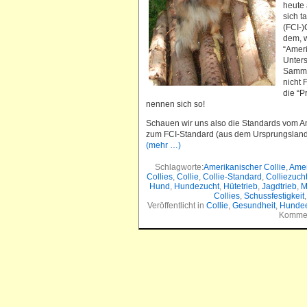
heute 
sich t
(FCI-)
dem, 
“Ameri
Unters
Sammel
nicht 
die “P
nennen sich so!
Schauen wir uns also die Standards vom Am
zum FCI-Standard (aus dem Ursprungsland
(mehr …)
Schlagworte:
Amerikanischer Collie
,
Amer
Collies
,
Collie
,
Collie-Standard
,
Colliezuch
Hund
,
Hundezucht
,
Hütetrieb
,
Jagdtrieb
,
M
Collies
,
Schussfestigkeit
Veröffentlicht in
Collie
,
Gesundheit
,
Hundee
Kommen