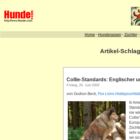
Artikel-Schla
Collie-Standards: Englischer 
Freitag, 26. Juni 2009
von Gudrun Beck,
Fox Lions
Hobbyzuchtstät
In Ame
Standa
nie wi
Collie
Europä
Züchte
sehr 
sie si