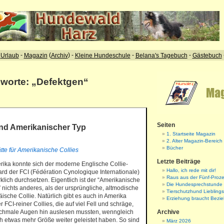
gworte: „Defektgen“
Seiten
und Amerikanischer Typ
1. Startseite Magazin
2. Alter Magazin-Bereich
Bücher
te für Amerikanische Collies
Letzte Beiträge
rika konnte sich der moderne Englische Collie-
Hallo, ich rede mit dir!
rd der FCI (Fédération Cynologique Internationale)
Raus aus der Fünf-Proze
rklich durchsetzen. Eigentlich ist der “Amerikanische
Die Hundesprechstunde
” nichts anderes, als der ursprüngliche, altmodische
Tierschutzhund Liebling
ische Collie. Natürlich gibt es auch in Amerika
Erziehung braucht Bezi
r FCI-reiner Collies, die auf viel Fell und schräge,
schmale Augen hin auslesen mussten, wenngleich
Archive
ch etwas mehr Größe weiter geleistet haben. So sind
März 2026