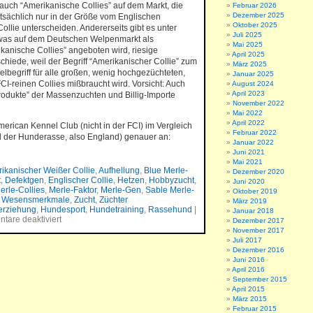
auch “Amerikanische Collies” auf dem Markt, die
Februar 2026
Dezember 2025
atsächlich nur in der Größe vom Englischen
Oktober 2025
Collie unterscheiden. Andererseits gibt es unter
Juli 2025
was auf dem Deutschen Welpenmarkt als
Mai 2025
kanische Collies” angeboten wird, riesige
April 2025
chiede, weil der Begriff “Amerikanischer Collie” zum
März 2025
begriff für alle großen, wenig hochgezüchteten,
Januar 2025
FCI-reinen Collies mißbraucht wird. Vorsicht: Auch
August 2024
April 2023
rodukte” der Massenzuchten und Billig-Importe
November 2022
Mai 2022
April 2022
erican Kennel Club (nicht in der FCI) im Vergleich
Februar 2022
 der Hunderasse, also England) genauer an:
Januar 2022
Juni 2021
Mai 2021
ikanischer Weißer Collie
,
Aufhellung
,
Blue Merle-
Dezember 2020
t
,
Defektgen
,
Englischer Collie
,
Hetzen
,
Hobbyzucht
,
Juni 2020
erle-Collies
,
Merle-Faktor
,
Merle-Gen
,
Sable Merle-
Oktober 2019
,
Wesensmerkmale
,
Zucht
,
Züchter
März 2019
rziehung
,
Hundesport
,
Hundetraining
,
Rassehund
|
Januar 2018
tare deaktiviert
Dezember 2017
November 2017
Juli 2017
Dezember 2016
Juni 2016
April 2016
September 2015
April 2015
März 2015
Februar 2015