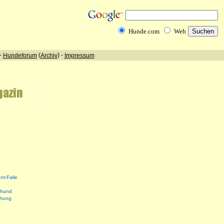
nt-Falle
shund
ehung