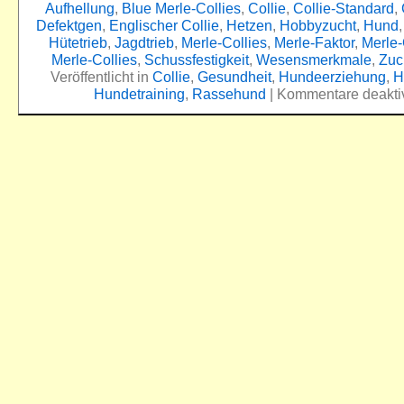
Aufhellung
,
Blue Merle-Collies
,
Collie
,
Collie-Standard
,
Defektgen
,
Englischer Collie
,
Hetzen
,
Hobbyzucht
,
Hund
Hütetrieb
,
Jagdtrieb
,
Merle-Collies
,
Merle-Faktor
,
Merle
Merle-Collies
,
Schussfestigkeit
,
Wesensmerkmale
,
Zuc
Veröffentlicht in
Collie
,
Gesundheit
,
Hundeerziehung
,
H
Hundetraining
,
Rassehund
|
Kommentare deaktiv