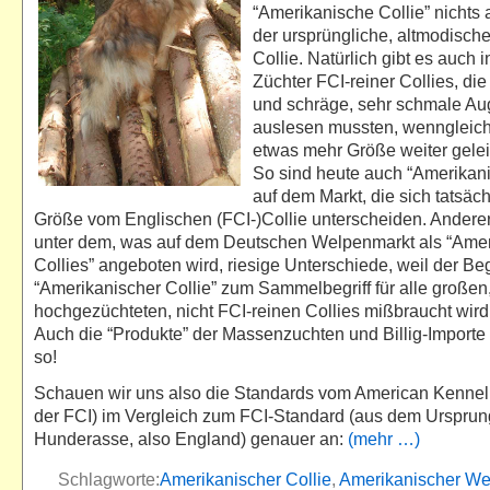
“Amerikanische Collie” nichts 
der ursprüngliche, altmodisch
Collie. Natürlich gibt es auch 
Züchter FCI-reiner Collies, die 
und schräge, sehr schmale Au
auslesen mussten, wenngleich
etwas mehr Größe weiter gelei
So sind heute auch “Amerikani
auf dem Markt, die sich tatsäch
Größe vom Englischen (FCI-)Collie unterscheiden. Anderers
unter dem, was auf dem Deutschen Welpenmarkt als “Ame
Collies” angeboten wird, riesige Unterschiede, weil der Beg
“Amerikanischer Collie” zum Sammelbegriff für alle großen
hochgezüchteten, nicht FCI-reinen Collies mißbraucht wird.
Auch die “Produkte” der Massenzuchten und Billig-Importe
so!
Schauen wir uns also die Standards vom American Kennel 
der FCI) im Vergleich zum FCI-Standard (aus dem Ursprun
Hunderasse, also England) genauer an:
(mehr …)
Schlagworte:
Amerikanischer Collie
,
Amerikanischer Wei