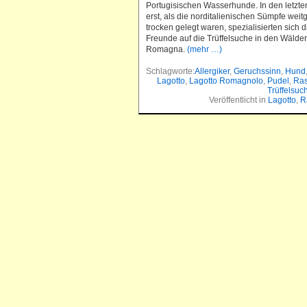
Portugisischen Wasserhunde. In den letzt
erst, als die norditalienischen Sümpfe wei
trocken gelegt waren, spezialisierten sich d
Freunde auf die Trüffelsuche in den Wälder
Romagna.
(mehr …)
Schlagworte:
Allergiker
,
Geruchssinn
,
Hund
Lagotto
,
Lagotto Romagnolo
,
Pudel
,
Ras
Trüffelsu
Veröffentlicht in
Lagotto
,
R