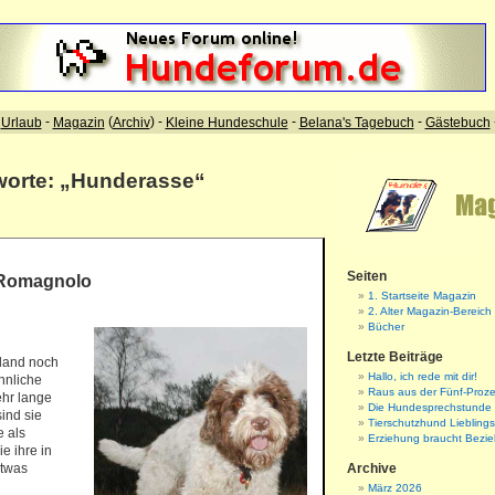
worte: „Hunderasse“
Seiten
 Romagnolo
1. Startseite Magazin
2. Alter Magazin-Bereich
Bücher
Letzte Beiträge
hland noch
Hallo, ich rede mit dir!
hnliche
Raus aus der Fünf-Proze
hr lange
Die Hundesprechstunde
ind sie
Tierschutzhund Liebling
e als
Erziehung braucht Bezi
e ihre in
etwas
Archive
März 2026