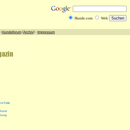
nt-Falle
shund
ehung