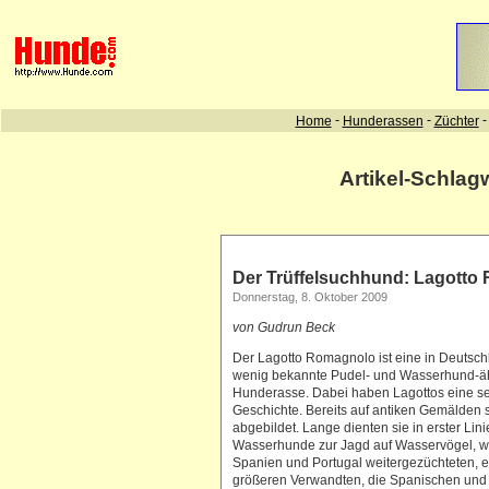
Artikel-Schlag
Der Trüffelsuchhund: Lagotto
Donnerstag, 8. Oktober 2009
von Gudrun Beck
Der Lagotto Romagnolo ist eine in Deutsc
wenig bekannte Pudel- und Wasserhund-ä
Hunderasse. Dabei haben Lagottos eine se
Geschichte. Bereits auf antiken Gemälden s
abgebildet. Lange dienten sie in erster Lini
Wasserhunde zur Jagd auf Wasservögel, wi
Spanien und Portugal weitergezüchteten, 
größeren Verwandten, die Spanischen und