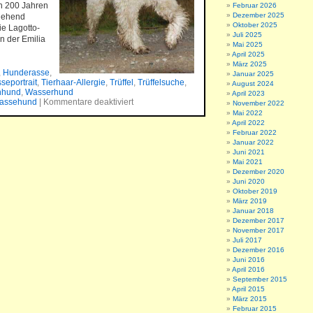
en 200 Jahren
Februar 2026
Dezember 2025
tgehend
Oktober 2025
ie Lagotto-
Juli 2025
n der Emilia
Mai 2025
April 2025
März 2025
,
Hunderasse
,
Januar 2025
seportrait
,
Tierhaar-Allergie
,
Trüffel
,
Trüffelsuche
,
August 2024
chhund
,
Wasserhund
April 2023
assehund
|
Kommentare deaktiviert
November 2022
Mai 2022
April 2022
Februar 2022
Januar 2022
Juni 2021
Mai 2021
Dezember 2020
Juni 2020
Oktober 2019
März 2019
Januar 2018
Dezember 2017
November 2017
Juli 2017
Dezember 2016
Juni 2016
April 2016
September 2015
April 2015
März 2015
Februar 2015