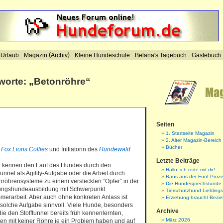
gworte: „Betonröhre“
Seiten
1. Startseite Magazin
2. Alter Magazin-Bereich
Bücher
r
Fox Lions Collies
und Initiatorin des
Hundewald
Letzte Beiträge
e kennen den Lauf des Hundes durch den
Hallo, ich rede mit dir!
tunnel als Agility-Aufgabe oder die Arbeit durch
Raus aus der Fünf-Proze
nröhrensysteme zu einem versteckten “Opfer” in der
Die Hundesprechstunde
ungshundeausbildung mit Schwerpunkt
Tierschutzhund Liebling
merarbeit. Aber auch ohne konkreten Anlass ist
Erziehung braucht Bezi
 solche Aufgabe sinnvoll. Viele Hunde, besonders
Archive
die den Stofftunnel bereits früh kennenlernten,
März 2026
en mit keiner Röhre je ein Problem haben und auf