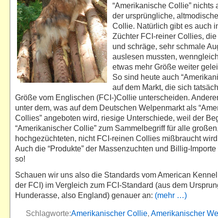
“Amerikanische Collie” nichts 
der ursprüngliche, altmodisch
Collie. Natürlich gibt es auch 
Züchter FCI-reiner Collies, die 
und schräge, sehr schmale Au
auslesen mussten, wenngleich
etwas mehr Größe weiter gelei
So sind heute auch “Amerikani
auf dem Markt, die sich tatsäch
Größe vom Englischen (FCI-)Collie unterscheiden. Anderers
unter dem, was auf dem Deutschen Welpenmarkt als “Ame
Collies” angeboten wird, riesige Unterschiede, weil der Beg
“Amerikanischer Collie” zum Sammelbegriff für alle großen
hochgezüchteten, nicht FCI-reinen Collies mißbraucht wird.
Auch die “Produkte” der Massenzuchten und Billig-Importe
so!
Schauen wir uns also die Standards vom American Kennel 
der FCI) im Vergleich zum FCI-Standard (aus dem Ursprun
Hunderasse, also England) genauer an:
(mehr …)
Schlagworte:
Amerikanischer Collie
,
Amerikanischer Wei