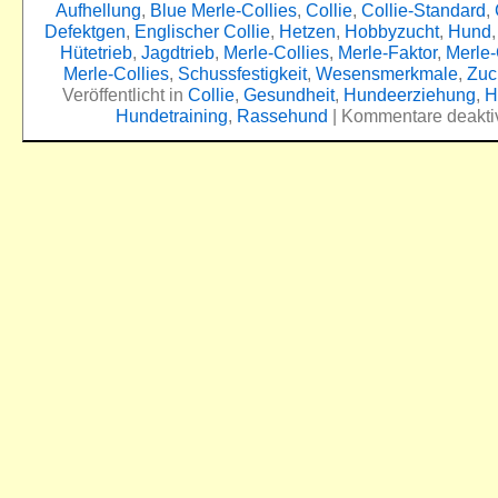
Aufhellung
,
Blue Merle-Collies
,
Collie
,
Collie-Standard
,
Defektgen
,
Englischer Collie
,
Hetzen
,
Hobbyzucht
,
Hund
Hütetrieb
,
Jagdtrieb
,
Merle-Collies
,
Merle-Faktor
,
Merle
Merle-Collies
,
Schussfestigkeit
,
Wesensmerkmale
,
Zuc
Veröffentlicht in
Collie
,
Gesundheit
,
Hundeerziehung
,
H
Hundetraining
,
Rassehund
|
Kommentare deaktiv