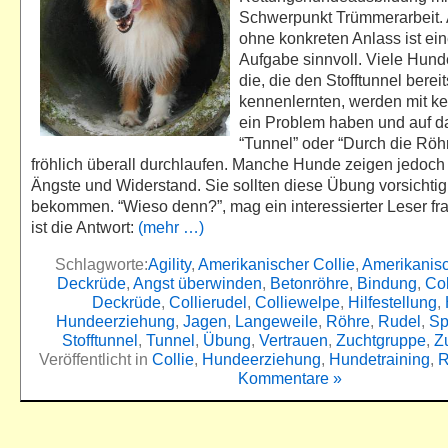
Schwerpunkt Trümmerarbeit.
ohne konkreten Anlass ist ei
Aufgabe sinnvoll. Viele Hun
die, die den Stofftunnel bereit
kennenlernten, werden mit ke
ein Problem haben und auf
“Tunnel” oder “Durch die Röh
fröhlich überall durchlaufen. Manche Hunde zeigen jedoch
Ängste und Widerstand. Sie sollten diese Übung vorsichtig
bekommen. “Wieso denn?”, mag ein interessierter Leser fr
ist die Antwort:
(mehr …)
Schlagworte:
Agility
,
Amerikanischer Collie
,
Amerikanisc
Deckrüde
,
Angst überwinden
,
Betonröhre
,
Bindung
,
Col
Deckrüde
,
Collierudel
,
Colliewelpe
,
Hilfestellung
,
Hundeerziehung
,
Jagen
,
Langeweile
,
Röhre
,
Rudel
,
Sp
Stofftunnel
,
Tunnel
,
Übung
,
Vertrauen
,
Zuchtgruppe
,
Z
Veröffentlicht in
Collie
,
Hundeerziehung
,
Hundetraining
,
R
Kommentare »