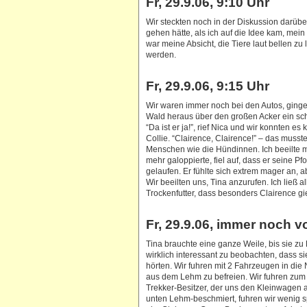
Fr, 29.9.06, 9:10 Uhr
Wir steckten noch in der Diskussion darü
gehen hätte, als ich auf die Idee kam, mei
war meine Absicht, die Tiere laut bellen zu
werden.
Fr, 29.9.06, 9:15 Uhr
Wir waren immer noch bei den Autos, ginge
Wald heraus über den großen Acker ein schm
“Da ist er ja!”, rief Nica und wir konnten e
Collie. “Clairence, Clairence!” – das musste
Menschen wie die Hündinnen. Ich beeilte mi
mehr galoppierte, fiel auf, dass er seine P
gelaufen. Er fühlte sich extrem mager an, ab
Wir beeilten uns, Tina anzurufen. Ich ließ 
Trockenfutter, dass besonders Clairence gi
Fr, 29.9.06, immer noch v
Tina brauchte eine ganze Weile, bis sie zu 
wirklich interessant zu beobachten, dass sie
hörten. Wir fuhren mit 2 Fahrzeugen in die
aus dem Lehm zu befreien. Wir fuhren zum 
Trekker-Besitzer, der uns den Kleinwagen 
unten Lehm-beschmiert, fuhren wir wenig s