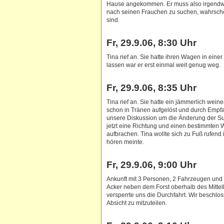
Hause angekommen. Er muss also irgendw
nach seinen Frauchen zu suchen, wahrsche
sind.
Fr, 29.9.06, 8:30 Uhr
Tina rief an. Sie hatte ihren Wagen in ein
lassen war er erst einmal weit genug weg.
Fr, 29.9.06, 8:35 Uhr
Tina rief an. Sie hatte ein jämmerlich wei
schon in Tränen aufgelöst und durch Empfa
unsere Diskussion um die Änderung der Su
jetzt eine Richtung und einen bestimmten
aufbrachen. Tina wollte sich zu Fuß rufend
hören meinte.
Fr, 29.9.06, 9:00 Uhr
Ankunft mit 3 Personen, 2 Fahrzeugen un
Acker neben dem Forst oberhalb des Mitte
versperrte uns die Durchfahrt. Wir beschloss
Absicht zu mitzuteilen.