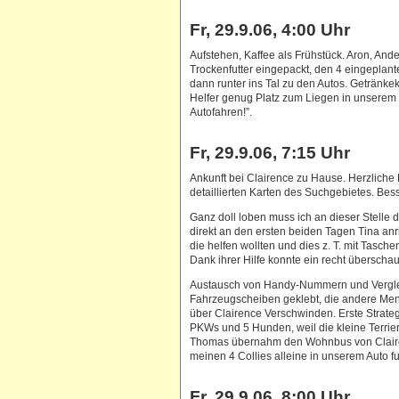
Fr, 29.9.06, 4:00 Uhr
Aufstehen, Kaffee als Frühstück. Aron, Ande
Trockenfutter eingepackt, den 4 eingepla
dann runter ins Tal zu den Autos. Getränk
Helfer genug Platz zum Liegen in unserem 
Autofahren!”.
Fr, 29.9.06, 7:15 Uhr
Ankunft bei Clairence zu Hause. Herzlich
detaillierten Karten des Suchgebietes. Bess
Ganz doll loben muss ich an dieser Stell
direkt an den ersten beiden Tagen Tina anr
die helfen wollten und dies z. T. mit Tas
Dank ihrer Hilfe konnte ein recht überscha
Austausch von Handy-Nummern und Vergleic
Fahrzeugscheiben geklebt, die andere Men
über Clairence Verschwinden. Erste Strateg
PKWs und 5 Hunden, weil die kleine Terri
Thomas übernahm den Wohnbus von Clairenc
meinen 4 Collies alleine in unserem Auto fu
Fr, 29.9.06, 8:00 Uhr