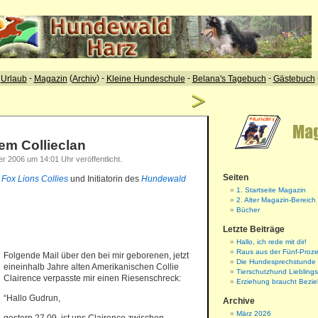
em Collieclan
 2006 um 14:01 Uhr veröffentlicht.
Seiten
r
Fox Lions Collies
und Initiatorin des
Hundewald
1. Startseite Magazin
2. Alter Magazin-Bereich
Bücher
Letzte Beiträge
Hallo, ich rede mit dir!
Raus aus der Fünf-Proze
Folgende Mail über den bei mir geborenen, jetzt
Die Hundesprechstunde
eineinhalb Jahre alten Amerikanischen Collie
Tierschutzhund Liebling
Clairence verpasste mir einen Riesenschreck:
Erziehung braucht Bezi
“Hallo Gudrun,
Archive
März 2026