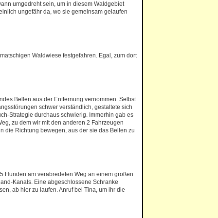
ann umgedreht sein, um in diesem Waldgebiet
inlich ungefähr da, wo sie gemeinsam gelaufen
er matschigen Waldwiese festgefahren. Egal, zum dort
nendes Bellen aus der Entfernung vernommen. Selbst
ngsstörungen schwer verständlich, gestaltete sich
ch-Strategie durchaus schwierig. Immerhin gab es
 Weg, zu dem wir mit den anderen 2 Fahrzeugen
 in die Richtung bewegen, aus der sie das Bellen zu
d 5 Hunden am verabredeten Weg an einem großen
lland-Kanals. Eine abgeschlossene Schranke
en, ab hier zu laufen. Anruf bei Tina, um ihr die