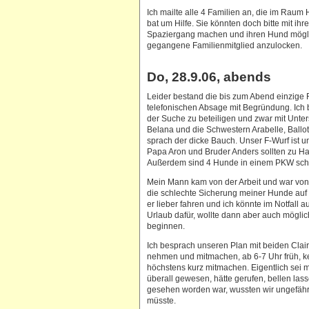
Ich mailte alle 4 Familien an, die im Rau
bat um Hilfe. Sie könnten doch bitte mit i
Spaziergang machen und ihren Hund möglich
gegangene Familienmitglied anzulocken.
Do, 28.9.06, abends
Leider bestand die bis zum Abend einzige R
telefonischen Absage mit Begründung. Ich 
der Suche zu beteiligen und zwar mit Unte
Belana und die Schwestern Arabelle, Ballo
sprach der dicke Bauch. Unser F-Wurf ist u
Papa Aron und Bruder Anders sollten zu Hau
Außerdem sind 4 Hunde in einem PKW sch
Mein Mann kam von der Arbeit und war von 
die schlechte Sicherung meiner Hunde auf de
er lieber fahren und ich könnte im Notfall 
Urlaub dafür, wollte dann aber auch mögli
beginnen.
Ich besprach unseren Plan mit beiden Clair
nehmen und mitmachen, ab 6-7 Uhr früh, k
höchstens kurz mitmachen. Eigentlich sei
überall gewesen, hätte gerufen, bellen las
gesehen worden war, wussten wir ungefähr
müsste.