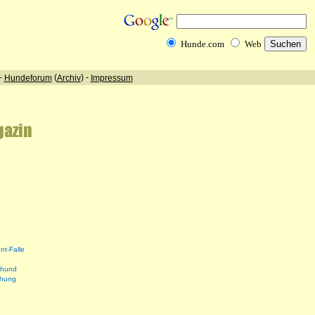
nt-Falle
shund
ehung