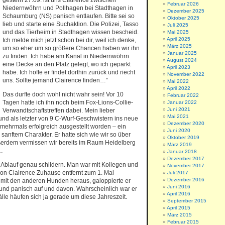
gestern 27.09. ist uns Clairence zwischen
Februar 2026
Niedernwöhrn und Pollhagen bei Stadthagen in
Dezember 2025
Schaumburg (NS) panisch entlaufen. Bitte sei so
Oktober 2025
lieb und starte eine Suchaktion. Die Polizei, Tasso
Juli 2025
und das Tierheim in Stadthagen wissen bescheid.
Mai 2025
April 2025
Ich melde mich jetzt schon bei dir, weil ich denke,
März 2025
um so eher um so größere Chancen haben wir ihn
Januar 2025
zu finden. Ich habe am Kanal in Niedernwöhrn
August 2024
eine Decke an den Platz gelegt, wo ich geparkt
April 2023
habe. Ich hoffe er findet dorthin zurück und riecht
November 2022
uns. Sollte jemand Clairence finden…”
Mai 2022
April 2022
Das durfte doch wohl nicht wahr sein! Vor 10
Februar 2022
Tagen hatte ich ihn noch beim Fox-Lions-Collie-
Januar 2022
Juni 2021
Verwandtschaftstreffen dabei. Mein lieber
Mai 2021
 und als letzter von 9 C-Wurf-Geschwistern ins neue
Dezember 2020
mehrmals erfolgreich ausgestellt worden – ein
Juni 2020
anftem Charakter. Er hatte sich wie wir so über
Oktober 2019
ußerdem vermissen wir bereits im Raum Heidelberg
März 2019
r…
Januar 2018
Dezember 2017
en Ablauf genau schildern. Man war mit Kollegen und
November 2017
on Clairence Zuhause entfernt zum 1. Mal
Juli 2017
Dezember 2016
 mit den anderen Hunden heraus, galoppierte er
Juni 2016
rund panisch auf und davon. Wahrscheinlich war er
April 2016
lle häufen sich ja gerade um diese Jahreszeit.
September 2015
April 2015
März 2015
Februar 2015