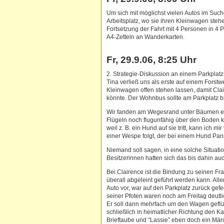
Um sich mit möglichst vielen Autos im Such
Arbeitsplatz, wo sie ihren Kleinwagen stehe
Fortsetzung der Fahrt mit 4 Personen in 
A4-Zetteln an Wanderkarten.
Fr, 29.9.06, 8:25 Uhr
2. Strategie-Diskussion an einem Parkplatz,
Tina verließ uns als erste auf einem Forstw
Kleinwagen offen stehen lassen, damit Clair
könnte. Der Wohnbus sollte am Parkplatz b
Wir fanden am Wegesrand unter Bäumen ein
Flügeln noch flugunfähig über den Boden kr
weil z. B. ein Hund auf sie tritt, kann ich mir
einer Wespe folgt, der bei einem Hund Pan
Niemand soll sagen, in eine solche Situat
Besitzerinnen hatten sich das bis dahin auc
Bei Clairence ist die Bindung zu seinen Fr
überall abgeleint geführt werden kann. Alle
Auto vor, war auf den Parkplatz zurück ge
seiner Pfoten waren noch am Freitag deutl
Er soll dann mehrfach um den Wagen gefliz
schließlich in heimatlicher Richtung den Ka
Brieftaube und “Lassie” eben doch ein Mär