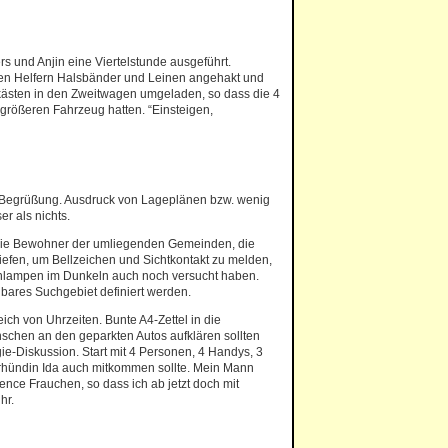
rs und Anjin eine Viertelstunde ausgeführt.
nten Helfern Halsbänder und Leinen angehakt und
ekästen in den Zweitwagen umgeladen, so dass die 4
größeren Fahrzeug hatten. “Einsteigen,
e Begrüßung. Ausdruck von Lageplänen bzw. wenig
er als nichts.
e die Bewohner der umliegenden Gemeinden, die
iefen, um Bellzeichen und Sichtkontakt zu melden,
chenlampen im Dunkeln auch noch versucht haben.
ubares Suchgebiet definiert werden.
h von Uhrzeiten. Bunte A4-Zettel in die
schen an den geparkten Autos aufklären sollten
ie-Diskussion. Start mit 4 Personen, 4 Handys, 3
erhündin Ida auch mitkommen sollte. Mein Mann
e Frauchen, so dass ich ab jetzt doch mit
hr.