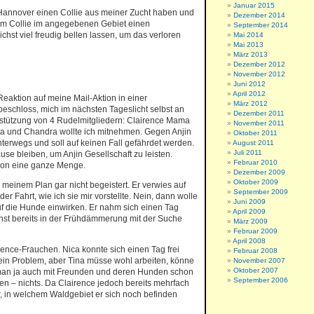
Januar 2015
m Hannover einen Collie aus meiner Zucht haben und
Dezember 2014
hrem Collie im angegebenen Gebiet einen
September 2014
st viel freudig bellen lassen, um das verloren
Mai 2014
Mai 2013
März 2013
Dezember 2012
November 2012
Juni 2012
April 2012
eaktion auf meine Mail-Aktion in einer
März 2012
beschloss, mich im nächsten Tageslicht selbst an
Dezember 2011
rstützung von 4 Rudelmitgliedern: Clairence Mama
November 2011
ta und Chandra wollte ich mitnehmen. Gegen Anjin
Oktober 2011
nterwegs und soll auf keinen Fall gefährdet werden.
August 2011
Juli 2011
se bleiben, um Anjin Gesellschaft zu leisten.
Februar 2010
on eine ganze Menge.
Dezember 2009
Oktober 2009
meinem Plan gar nicht begeistert. Er verwies auf
September 2009
r Fahrt, wie ich sie mir vorstellte. Nein, dann wolle
Juni 2009
auf die Hunde einwirken. Er nahm sich einen Tag
April 2009
chst bereits in der Frühdämmerung mit der Suche
März 2009
Februar 2009
April 2008
ence-Frauchen. Nica konnte sich einen Tag frei
Februar 2008
ein Problem, aber Tina müsse wohl arbeiten, könne
November 2007
Oktober 2007
 man ja auch mit Freunden und deren Hunden schon
September 2006
sen – nichts. Da Clairence jedoch bereits mehrfach
, in welchem Waldgebiet er sich noch befinden