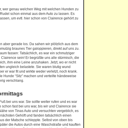
ber, wer genau welchen Weg mit welchen Hunden zu
n Rudel schon einmal aus dem Auto zu lassen. Es
 lassen, um evtl. hier schon von Clairence gehört zu
n aber gerade los. Da sahen wir plötzlich aus dem
utzig braunes Tier galoppieren, direkt auf uns zu.
s kaum fassen: Tatsächlich, es war ein schmutziger
 Clairence sein! Er begrüßte uns alle stürmisch, die
ch, ihm eine Leine anzuhaken. Jetzt, wo er nicht
foten ungleich belastete. Sie waren blutig wund
er er war fit und wirkte weder verletzt, noch krank.
alle Hunde “Sitz” machen und verteilte händeweise
erig verschlang.
ormittags
Fuß bei uns war. Sie sollte weiter rufen und es war
 schon fast bei uns war, bis wir und Clairence sie
 Nähe von Tinas Auto und versuchten vergeblich, es
nächsten Gehöft und fanden tatsächlich einen
aus der Matsche schleppte. Selbst von oben bis
päter die Autos durch eine Waschstraße und kauften