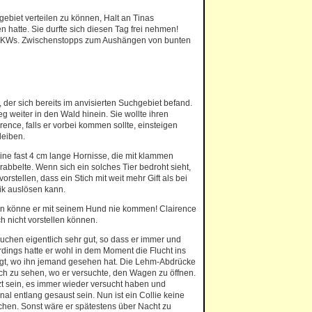
gebiet verteilen zu können, Halt an Tinas
n hatte. Sie durfte sich diesen Tag frei nehmen!
4 PKWs. Zwischenstopps zum Aushängen von bunten
 der sich bereits im anvisierten Suchgebiet befand.
eg weiter in den Wald hinein. Sie wollte ihren
ence, falls er vorbei kommen sollte, einsteigen
leiben.
e fast 4 cm lange Hornisse, die mit klammen
abbelte. Wenn sich ein solches Tier bedroht sieht,
 vorstellen, dass ein Stich mit weit mehr Gift als bei
ik auslösen kann.
ion könne er mit seinem Hund nie kommen! Clairence
h nicht vorstellen können.
auchen eigentlich sehr gut, so dass er immer und
rdings hatte er wohl in dem Moment die Flucht ins
fegt, wo ihn jemand gesehen hat. Die Lehm-Abdrücke
ich zu sehen, wo er versuchte, den Wagen zu öffnen.
t sein, es immer wieder versucht haben und
nal entlang gesaust sein. Nun ist ein Collie keine
chen. Sonst wäre er spätestens über Nacht zu