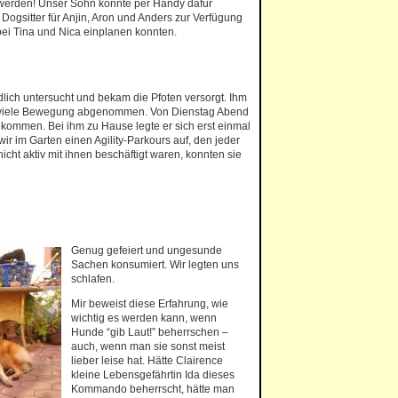
 werden! Unser Sohn konnte per Handy dafür
Dogsitter für Anjin, Aron und Anders zur Verfügung
bei Tina und Nica einplanen konnten.
dlich untersucht und bekam die Pfoten versorgt. Ihm
 die viele Bewegung abgenommen. Von Dienstag Abend
 bekommen. Bei ihm zu Hause legte er sich erst einmal
ir im Garten einen Agility-Parkours auf, den jeder
icht aktiv mit ihnen beschäftigt waren, konnten sie
Genug gefeiert und ungesunde
Sachen konsumiert. Wir legten uns
schlafen.
Mir beweist diese Erfahrung, wie
wichtig es werden kann, wenn
Hunde “gib Laut!” beherrschen –
auch, wenn man sie sonst meist
lieber leise hat. Hätte Clairence
kleine Lebensgefährtin Ida dieses
Kommando beherrscht, hätte man