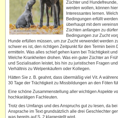
Züchter und Hundefreunde, 
werden wollen, können hie
Interessantes lernen. Welc
Bedingungen erfüllt werde
überhaupt mit dem vereins
Züchten anfangen zu dürfe
Bedingungen zur Zucht vo
Hunde erfüllen müssen, um zur Zucht verwendet werden zu
schwer es ist, den richtigen Zeitpunkt für den Termin beim
ermitteln. Was alles schief gehen kann bei Trächtigkeit und
Welche Krankheiten drohen. Was ein guter Züchter an Frü
und Sozialisation leistet, bis hin zu juristischen Fragen un
Verhältnis zu Welpenkäufern oder Kollegen.
Hätten Sie z. B. geahnt, dass übermäßig viel Vit. A währen
30 Tage der Trächtigkeit zu Missbildungen an den Föten f
Eine schöne Zusammenstellung aller wichtigen Aspekte v
hochkarätigen Fachleuten.
Trotz des Umfangs und des Anspruchs gut zu lesen, da bei
Ansprache im Text grundsätzlich alle drei Geschlechter gem
was bereits auf S. 2 klargestellt wird.