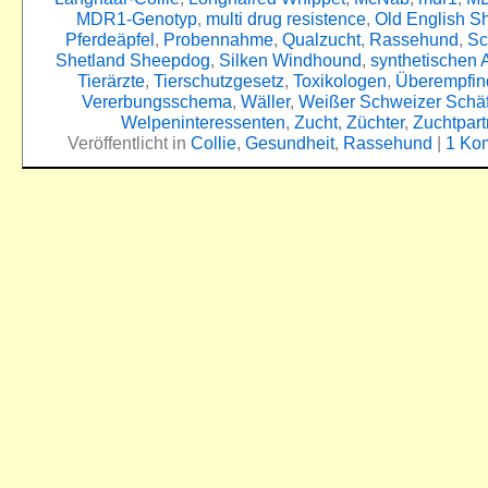
MDR1-Genotyp
,
multi drug resistence
,
Old English 
Pferdeäpfel
,
Probennahme
,
Qualzucht
,
Rassehund
,
Sc
Shetland Sheepdog
,
Silken Windhound
,
synthetischen A
Tierärzte
,
Tierschutzgesetz
,
Toxikologen
,
Überempfind
Vererbungsschema
,
Wäller
,
Weißer Schweizer Schä
Welpeninteressenten
,
Zucht
,
Züchter
,
Zuchtpart
Veröffentlicht in
Collie
,
Gesundheit
,
Rassehund
|
1 Ko