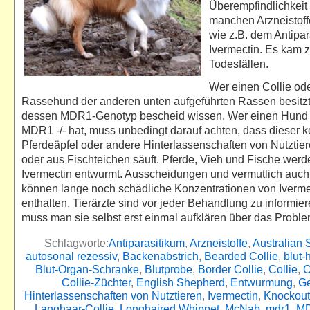
Überempfindlichkei
manchen Arzneistoff
wie z.B. dem Antipar
Ivermectin. Es kam z
Todesfällen.
Wer einen Collie od
Rassehund der anderen unten aufgeführten Rassen besitzt,
dessen MDR1-Genotyp bescheid wissen. Wer einen Hund
MDR1 -/- hat, muss unbedingt darauf achten, dass dieser k
Pferdeäpfel oder andere Hinterlassenschaften von Nutztie
oder aus Fischteichen säuft. Pferde, Vieh und Fische werd
Ivermectin entwurmt. Ausscheidungen und vermutlich auc
können lange noch schädliche Konzentrationen von Iverme
enthalten. Tierärzte sind vor jeder Behandlung zu informier
muss man sie selbst erst einmal aufklären über das Probl
Schlagworte:
Antiparasitikum
,
Arzneistoffe
,
Australian
autosonal rezessiv
,
Backenabstrich
,
Bearded Collie
,
blut-
Blut-Organ-Schranke
,
Blutprobe
,
Border Collie
,
Collie
,
C
Collie-Züchter
,
English Shepherd
,
Entwurmung
,
Ge
Hinterlassenschaften von Nutztieren
,
Ivermectin
,
Knockou
Langhaar-Collie
,
Longhaired Whippet
,
McNab
,
mdr1
,
MD