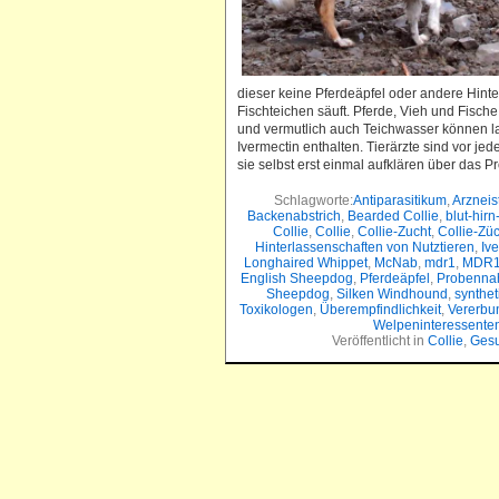
dieser keine Pferdeäpfel oder andere Hint
Fischteichen säuft. Pferde, Vieh und Fisc
und vermutlich auch Teichwasser können l
Ivermectin enthalten. Tierärzte sind vor j
sie selbst erst einmal aufklären über das 
Schlagworte:
Antiparasitikum
,
Arzneis
Backenabstrich
,
Bearded Collie
,
blut-hir
Collie
,
Collie
,
Collie-Zucht
,
Collie-Züc
Hinterlassenschaften von Nutztieren
,
Iv
Longhaired Whippet
,
McNab
,
mdr1
,
MDR1
English Sheepdog
,
Pferdeäpfel
,
Probenn
Sheepdog
,
Silken Windhound
,
synthet
Toxikologen
,
Überempfindlichkeit
,
Vererbu
Welpeninteressente
Veröffentlicht in
Collie
,
Gesu