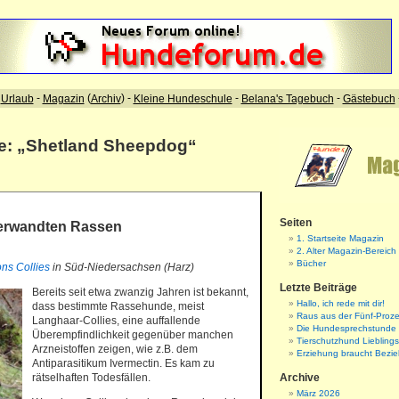
te: „Shetland Sheepdog“
Seiten
verwandten Rassen
1. Startseite Magazin
2. Alter Magazin-Bereich
Bücher
ons Collies
in Süd-Niedersachsen (Harz)
Letzte Beiträge
Bereits seit etwa zwanzig Jahren ist bekannt,
Hallo, ich rede mit dir!
dass bestimmte Rassehunde, meist
Raus aus der Fünf-Proze
Langhaar-Collies, eine auffallende
Die Hundesprechstunde
Überempfindlichkeit gegenüber manchen
Tierschutzhund Liebling
Arzneistoffen zeigen, wie z.B. dem
Erziehung braucht Bezi
Antiparasitikum Ivermectin. Es kam zu
rätselhaften Todesfällen.
Archive
März 2026