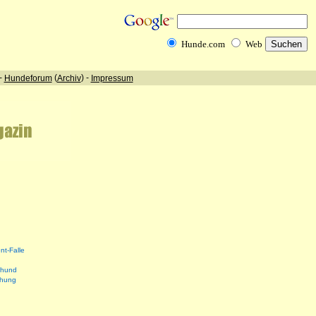
nt-Falle
shund
ehung