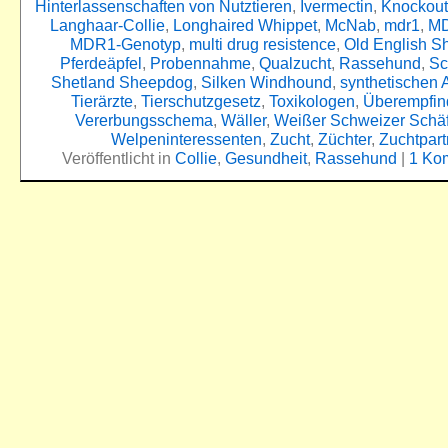
Hinterlassenschaften von Nutztieren
,
Ivermectin
,
Knockou
Langhaar-Collie
,
Longhaired Whippet
,
McNab
,
mdr1
,
MD
MDR1-Genotyp
,
multi drug resistence
,
Old English 
Pferdeäpfel
,
Probennahme
,
Qualzucht
,
Rassehund
,
Sc
Shetland Sheepdog
,
Silken Windhound
,
synthetischen A
Tierärzte
,
Tierschutzgesetz
,
Toxikologen
,
Überempfind
Vererbungsschema
,
Wäller
,
Weißer Schweizer Schä
Welpeninteressenten
,
Zucht
,
Züchter
,
Zuchtpart
Veröffentlicht in
Collie
,
Gesundheit
,
Rassehund
|
1 Ko