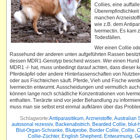
Collies, eine auffall
Überempfindlichkei
manchen Arzneistoff
wie z.B. dem Antipar
Ivermectin. Es kam z
Todesfällen.
Wer einen Collie od
Rassehund der anderen unten aufgeführten Rassen besitzt,
dessen MDR1-Genotyp bescheid wissen. Wer einen Hund
MDR1 -/- hat, muss unbedingt darauf achten, dass dieser k
Pferdeäpfel oder andere Hinterlassenschaften von Nutztie
oder aus Fischteichen säuft. Pferde, Vieh und Fische werd
Ivermectin entwurmt. Ausscheidungen und vermutlich auc
können lange noch schädliche Konzentrationen von Iverme
enthalten. Tierärzte sind vor jeder Behandlung zu informier
muss man sie selbst erst einmal aufklären über das Probl
Schlagworte:
Antiparasitikum
,
Arzneistoffe
,
Australian
autosonal rezessiv
,
Backenabstrich
,
Bearded Collie
,
blut-
Blut-Organ-Schranke
,
Blutprobe
,
Border Collie
,
Collie
,
C
Collie-Züchter
,
English Shepherd
,
Entwurmung
,
Ge