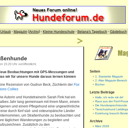
raßenhunde
m 15:20 Uhr veröffentlicht.
Seiten
eue Beobachtungen mit GPS-Messungen und
as wir für unsere Hunde daraus lernen können
1. Startseite Magazin
2. Alter Magazin-Bereich
ine Rezension von Gudrun Beck, Züchterin der
Fox
Bücher
ions Collies
Letzte Beiträge
ie Autorin und Hundetrainerin Sarah Fink hat ein
Hallo, ich rede mit dir!
albes Jahr lang gemeinsam mit ihrem Mann, einem
Raus aus der Fünf-Proze
Die Hundesprechstunde
igenen und einem Pflegehund eine ungewöhnliche
Tierschutzhund Liebling
eise durch fünf süd- und osteuropäische Länder
Erziehung braucht Bezi
nternommen, um Straßenhunde zu beobachten und
hre täglichen Wanderungen zu begleiten und
Archive
ufzuzeichnen. Zusätzlich zu den
März 2026