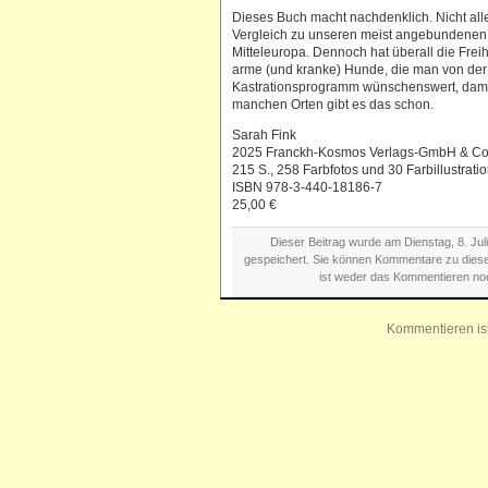
Dieses Buch macht nachdenklich. Nicht all
Vergleich zu unseren meist angebundenen
Mitteleuropa. Dennoch hat überall die Freihe
arme (und kranke) Hunde, die man von der S
Kastrationsprogramm wünschenswert, damit d
manchen Orten gibt es das schon.
Sarah Fink
2025 Franckh-Kosmos Verlags-GmbH & Co. 
215 S., 258 Farbfotos und 30 Farbillustrat
ISBN 978-3-440-18186-7
25,00 €
Dieser Beitrag wurde am Dienstag, 8. Jul
gespeichert. Sie können Kommentare zu dies
ist weder das Kommentieren no
Kommentieren is