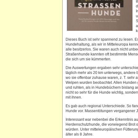
B
d
I
u
S
a
k
Dieses Buch ist sehr spannend zu lesen. E
Hundehaltung, als wir in Mitteleuropa ken
alle besitzerlos. Sie waren auch nicht unbed
Straßenhunde kannten oft bestimmte Mensch
die sich um sie kümmerten.
Die Auswertungen ergaben sehr untersch
täglich mehr als 20 km unterwegs, andere b
wo sie offenbar zuhause waren, z. T. sehr a
Welpen wurden beobachtet. Allen Hunden ge
und ruhten, als in Hundebüchern bislang a
nicht so sehr für die Hunde wichtig, sonde
mit ihnen.
Es gab auch regional Unterschiede. So fan
Hunde vor. Massentötungen vergangener Jah
Interessant war nebenbei die Erkenntnis a
Herdenschutzhunde, die vorwiegend Brot od
würden. Unter mitteleuropäischen Fütteru
älter als 8 Jahre.