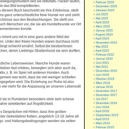
ewegungsmustern ließ sie Aktivitäts-Tracker laufen,
Februar 2026
ie das Bild komplettierten.
Dezember 2025
n diesem Buch beschreibt sie ihre Erlebnisse, stellt
Oktober 2025
Juli 2025
ns ganz unterschiedliche freie Hunde vor und zieht
Mai 2025
chlüsse aus den Beobachtungen. Sie stellt uns
April 2025
uch Menschen vor, die sie als Hundefreunde vor Ort
März 2025
ennenlernen konnte.
Januar 2025
August 2024
s nimmt uns mit in eine ganz andere Welt der
April 2023
nen. Unter den freien Hunden waren durchaus nicht
November 2022
ingt schlecht ernährt. Selbst die besitzerlosen
Mai 2022
en, deren Lieblings-Straßenhund sie sein durften,
April 2022
Februar 2022
Januar 2022
Juni 2021
iedliche Lebensweisen. Manche Hunde waren
Mai 2021
lieben fast ortstreu, bewegten sich aber auch da,
Dezember 2020
ktiv, z. B. im Spiel mit anderen Hunden. Auch
Juni 2020
mein war wohl, dass sie viel weniger schliefen
Oktober 2019
ngegeben wird. Die Erziehung zur Ruhe ist also
März 2019
rn viel mehr für die Anpassung an unseren Lebensstil
Januar 2018
Dezember 2017
November 2017
d sie in Rumänien besonders viele sehr scheue
Juli 2017
Dezember 2016
re selektierten auf Ängstlichkeit.
Juni 2016
April 2016
us Gesprächen mit Hirten, dass ihre großen
September 2015
er Getreidebrei fraßen, angeblich 13-16 Jahre alt
April 2015
ngs- und Haltungsbedingungen werden sie selten
März 2015
Februar 2015