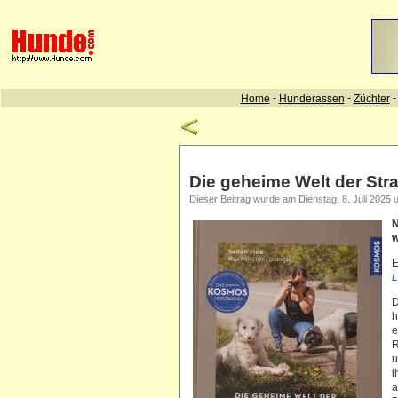
Die geheime Welt der St
Dieser Beitrag wurde am Dienstag, 8. Juli 2025 u
N
w
E
L
D
h
e
R
u
i
a