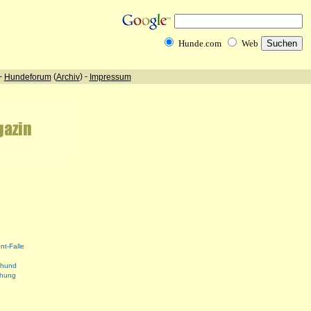
nt-Falle
shund
ehung