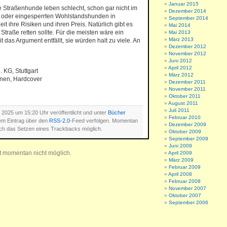
Januar 2015
e Straßenhunde leben schlecht, schon gar nicht im
Dezember 2014
 oder eingesperrten Wohlstandshunden in
September 2014
it ihre Risiken und ihren Preis. Natürlich gibt es
Mai 2014
traße retten sollte. Für die meisten wäre ein
Mai 2013
März 2013
as Argument entfällt, sie würden halt zu viele. An
Dezember 2012
November 2012
Juni 2012
April 2012
KG, Stuttgart
März 2012
ionen, Hardcover
Dezember 2011
November 2011
Oktober 2011
August 2011
Juli 2011
i 2025 um 15:20 Uhr veröffentlicht und unter
Bücher
Februar 2010
em Eintrag über den
RSS-2.0
-Feed verfolgen. Momentan
Dezember 2009
ch das Setzen eines Trackbacks möglich.
Oktober 2009
September 2009
Juni 2009
t momentan nicht möglich.
April 2009
März 2009
Februar 2009
April 2008
Februar 2008
November 2007
Oktober 2007
September 2006