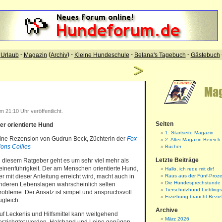
 21:10 Uhr veröffentlicht.
Seiten
er orientierte Hund
1. Startseite Magazin
ine Rezension von Gudrun Beck, Züchterin der
Fox
2. Alter Magazin-Bereich
ions Collies
Bücher
Letzte Beiträge
n diesem Ratgeber geht es um sehr viel mehr als
einenführigkeit. Der am Menschen orientierte Hund,
Hallo, ich rede mit dir!
er mit dieser Anleitung erreicht wird, macht auch in
Raus aus der Fünf-Proze
Die Hundesprechstunde
nderen Lebenslagen wahrscheinlich selten
Tierschutzhund Liebling
robleme. Der Ansatz ist simpel und anspruchsvoll
Erziehung braucht Bezi
ugleich.
Archive
uf Leckerlis und Hilfsmittel kann weitgehend
März 2026