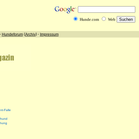
nt-Falle
shund
ehung