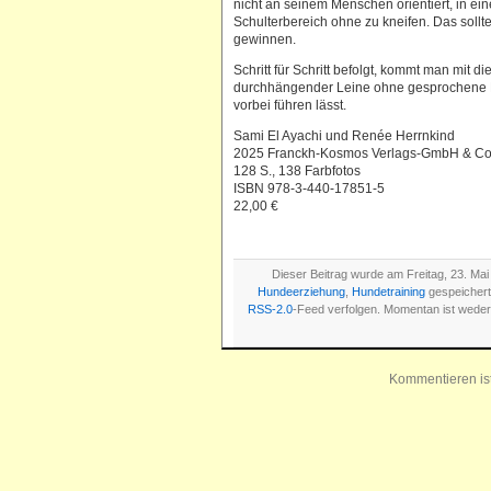
nicht an seinem Menschen orientiert, in ei
Schulterbereich ohne zu kneifen. Das soll
gewinnen.
Schritt für Schritt befolgt, kommt man mit 
durchhängender Leine ohne gesprochene K
vorbei führen lässt.
Sami El Ayachi und Renée Herrnkind
2025 Franckh-Kosmos Verlags-GmbH & Co. 
128 S., 138 Farbfotos
ISBN 978-3-440-17851-5
22,00 €
Dieser Beitrag wurde am Freitag, 23. Mai
Hundeerziehung
,
Hundetraining
gespeichert
RSS-2.0
-Feed verfolgen. Momentan ist wede
Kommentieren is