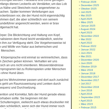
erzichgtet werden. Halsband und Leine genügen.
Februar 2026
nfangs dienen Leckerlis als Verstärker, um das Lob
Dezember 2025
us Nähe und Streicheln noch angenehmer zu
Oktober 2025
achen. Später kommen Verleitungen aus
Juli 2025
eckerbissen vor, die der Hund nicht eigenmächtig
Mai 2025
April 2025
ehmen darf, die aber schließlich von seinem
März 2025
undeführer angereicht werden, wenn er brav
Januar 2025
itgemacht hat.
August 2024
April 2023
Körper. Die Blickrichtung und Haltung von Kopf,
November 2022
alisieren dem Hund leicht verständlich, welche
Mai 2022
m ihm zur Verfügung steht. Die Vorgehensweise ist
April 2022
Februar 2022
e und Wölfe von Natur aus beherrschen und
Januar 2022
e Menschen.
Juni 2021
Mai 2021
Körpersprache erst einmal so verinnerlichen, dass
Dezember 2020
gen Zeichen geben können. Verhalten wir uns
Juni 2020
sich an uns nicht orientieren. Missverständnisse
Oktober 2019
Lernprogramm läd zu Rollenspielen unter Menschen
März 2019
ln ohne Hund üben.
Januar 2018
Dezember 2017
 gut ins Wohnzimmer passen und dort auch zunächst
November 2017
. Es geht um Raumzuweisung und Lenken durch
Juli 2017
Dezember 2016
sequenz und Durchsetzung.
Juni 2016
April 2016
vention und Korrektur, falls der Hund gerade etwas
September 2015
rhaben sollte. Sie beginnen mit der
April 2015
hulterregion, vielleicht auch etwas druckvoller mit
März 2015
den schließlich, wenn sich der Hund immer noch
Februar 2015