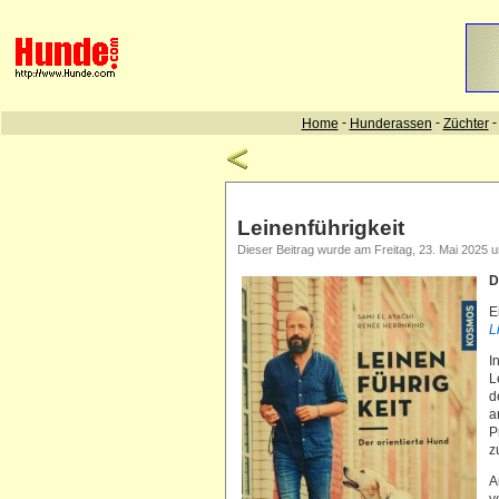
Leinenführigkeit
Dieser Beitrag wurde am Freitag, 23. Mai 2025 um
D
E
L
I
L
d
a
P
z
A