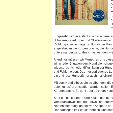
v
A
a
m
L
n
H
m
Eingesetzt wird in erster Linie der eigene 
Schultern, Oberkörper und Gliedmaßen sign
Richtung er einschlagen soll, welcher Rau
angelehnt an die Körpersprache, die Hund
untereinander ganz ähnlich verwenden wi
Allerdings müssen wir Menschen uns diese 
wir in jeder Situation dem Hund die richti
widersprüchlich oder diffus, kann der Hund 
und Fehler folgen. Das hier vorliegende 
ein und lässt Hundeführer auch mal einze
Mit dem Hund gibt es einige Übungen, die
ablenkungsfrei einstudiert werden sollen
Körpersprache. Es geht aber auch um Kon
Sehr gut beschrieben sind Stufen der Inter
vom Kurs abweichen oder etwas anderes vo
Namensnennung, gefolgt von Antippen der Sc
Handauflegen im Schulterbereich, und mün