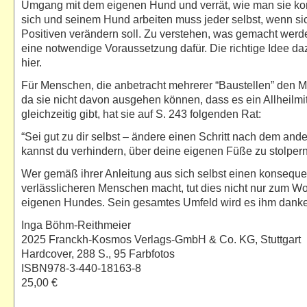
Umgang mit dem eigenen Hund und verrät, wie man sie korr
sich und seinem Hund arbeiten muss jeder selbst, wenn s
Positiven verändern soll. Zu verstehen, was gemacht werde
eine notwendige Voraussetzung dafür. Die richtige Idee da
hier.
Für Menschen, die anbetracht mehrerer “Baustellen” den Mu
da sie nicht davon ausgehen können, dass es ein Allheilmitt
gleichzeitig gibt, hat sie auf S. 243 folgenden Rat:
“Sei gut zu dir selbst – ändere einen Schritt nach dem and
kannst du verhindern, über deine eigenen Füße zu stolpern
Wer gemäß ihrer Anleitung aus sich selbst einen konseque
verlässlicheren Menschen macht, tut dies nicht nur zum W
eigenen Hundes. Sein gesamtes Umfeld wird es ihm dank
Inga Böhm-Reithmeier
2025 Franckh-Kosmos Verlags-GmbH & Co. KG, Stuttgart
Hardcover, 288 S., 95 Farbfotos
ISBN978-3-440-18163-8
25,00 €