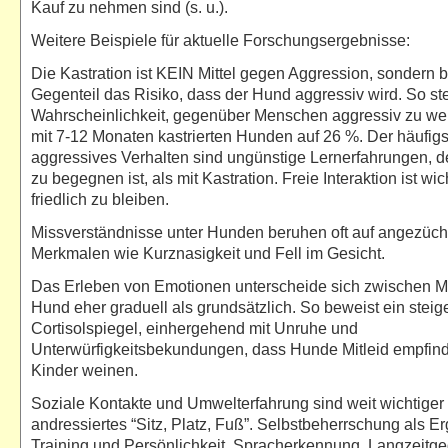
Kauf zu nehmen sind (s. u.).
Weitere Beispiele für aktuelle Forschungsergebnisse:
Die Kastration ist KEIN Mittel gegen Aggression, sondern b
Gegenteil das Risiko, dass der Hund aggressiv wird. So ste
Wahrscheinlichkeit, gegenüber Menschen aggressiv zu we
mit 7-12 Monaten kastrierten Hunden auf 26 %. Der häufigs
aggressives Verhalten sind ungünstige Lernerfahrungen, 
zu begegnen ist, als mit Kastration. Freie Interaktion ist wic
friedlich zu bleiben.
Missverständnisse unter Hunden beruhen oft auf angezüch
Merkmalen wie Kurznasigkeit und Fell im Gesicht.
Das Erleben von Emotionen unterscheide sich zwischen 
Hund eher graduell als grundsätzlich. So beweist ein stei
Cortisolspiegel, einhergehend mit Unruhe und
Unterwürfigkeitsbekundungen, dass Hunde Mitleid empfin
Kinder weinen.
Soziale Kontakte und Umwelterfahrung sind weit wichtiger 
andressiertes “Sitz, Platz, Fuß”. Selbstbeherrschung als E
Training und Persönlichkeit, Spracherkennung, Langzeitg