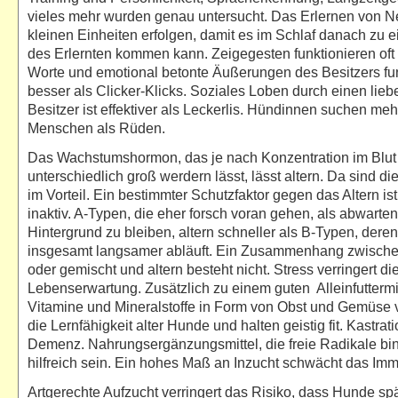
vieles mehr wurden genau untersucht. Das Erlernen von 
kleinen Einheiten erfolgen, damit es im Schlaf danach zu e
des Erlernten kommen kann. Zeigegesten funktionieren oft 
Worte und emotional betonte Äußerungen des Besitzers fu
besser als Clicker-Klicks. Soziales Loben durch einen lieb
Besitzer ist effektiver als Leckerlis. Hündinnen suchen me
Menschen als Rüden.
Das Wachstumshormon, das je nach Konzentration im Blu
unterschiedlich groß werdern lässt, lässt altern. Da sind di
im Vorteil. Ein bestimmter Schutzfaktor gegen das Altern ist
inaktiv. A-Typen, die eher forsch voran gehen, als abwarte
Hintergrund zu bleiben, altern schneller als B-Typen, deren
insgesamt langsamer abläuft. Ein Zusammenhang zwischen
oder gemischt und altern besteht nicht. Stress verringert di
Lebenserwartung. Zusätzlich zu einem guten Alleinfutterm
Vitamine und Mineralstoffe in Form von Obst und Gemüse 
die Lernfähigkeit alter Hunde und halten geistig fit. Kastrati
Demenz. Nahrungsergänzungsmittel, die freie Radikale bi
hilfreich sein. Ein hohes Maß an Inzucht schwächt das Im
Artgerechte Aufzucht verringert das Risiko, dass Hunde spä