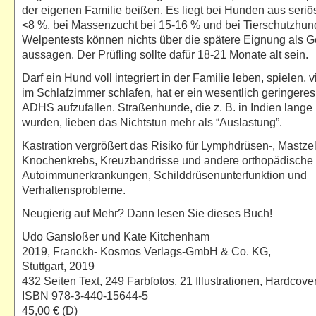
der eigenen Familie beißen. Es liegt bei Hunden aus seriö
<8 %, bei Massenzucht bei 15-16 % und bei Tierschutzhun
Welpentests können nichts über die spätere Eignung als
aussagen. Der Prüfling sollte dafür 18-21 Monate alt sein.
Darf ein Hund voll integriert in der Familie leben, spielen, v
im Schlafzimmer schlafen, hat er ein wesentlich geringeres
ADHS aufzufallen. Straßenhunde, die z. B. in Indien lange
wurden, lieben das Nichtstun mehr als “Auslastung”.
Kastration vergrößert das Risiko für Lymphdrüsen-, Mastzel
Knochenkrebs, Kreuzbandrisse und andere orthopädische
Autoimmunerkrankungen, Schilddrüsenunterfunktion und
Verhaltensprobleme.
Neugierig auf Mehr? Dann lesen Sie dieses Buch!
Udo Gansloßer und Kate Kitchenham
2019, Franckh- Kosmos Verlags-GmbH & Co. KG,
Stuttgart, 2019
432 Seiten Text, 249 Farbfotos, 21 Illustrationen, Hardcove
ISBN 978-3-440-15644-5
45,00 € (D)