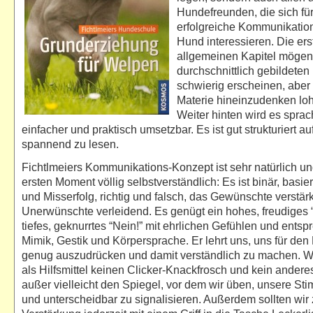
Hundefreunden, die sich für
erfolgreiche Kommunikatio
Hund interessieren. Die ers
allgemeinen Kapitel möge
durchschnittlich gebildeten
schwierig erscheinen, aber 
Materie hineinzudenken loh
Weiter hinten wird es sprac
einfacher und praktisch umsetzbar. Es ist gut strukturiert a
spannend zu lesen.
Fichtlmeiers Kommunikations-Konzept ist sehr natürlich un
ersten Moment völlig selbstverständlich:
Es ist binär, basie
und Misserfolg, richtig und falsch, das Gewünschte verstä
Unerwünschte verleidend. Es genügt ein hohes, freudiges “
tiefes, geknurrtes “Nein!” mit ehrlichen Gefühlen und ents
Mimik, Gestik und Körpersprache. Er lehrt uns, uns für den
genug auszudrücken und damit verständlich zu machen. W
als Hilfsmittel keinen Clicker-Knackfrosch und kein anderes 
außer vielleicht den Spiegel, vor dem wir üben, unsere St
und unterscheidbar zu signalisieren. Außerdem sollten wir 