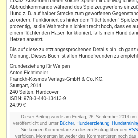
Ersatz. Außerdem bieten solche Spiele mir die Möglichkeit,
Abbruchkommando während des Spielzeugwerfens einzuü
Hund z. B. auf halber Strecke zum geworfenen Gegenstand 
zu ordern. Funktioniert es hinter dem “flüchtenden” Spielz
prozentig, ist die Wahrscheinlichkeit recht hoch, dass es au
einem flüchtenden Hasen funktioniert, falls mein Hund da
Hetzen ansetzt.
Bis auf diese zuletzt angesprochenen Details bin ich ganz 
Meinung. Dieses Buch ist allen Hundefreunden zu empfehl
Grunderziehung für Welpen
Anton Fichtlmeier
Franckh-Kosmos Verlags-GmbH & Co. KG,
Stuttgart, 2014
240 Seiten, Hardcover
ISBN: 978-3-440-13413-9
24,99 €
Dieser Beitrag wurde am Freitag, 26. September 2014 um
veröffentlicht und unter
Bücher
,
Hundeerziehung
,
Hundetrainin
Sie können Kommentare zu diesem Eintrag über den
RSS
verfolgen. Momentan ist weder das Kommentieren noch das 