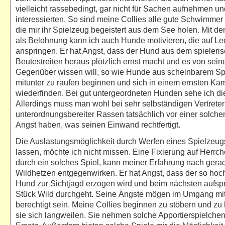
vielleicht rassebedingt, gar nicht für Sachen aufnehmen u
interessierten. So sind meine Collies alle gute Schwimme
die mir ihr Spielzeug begeistert aus dem See holen. Mit de
als Belohnung kann ich auch Hunde motivieren, die auf Lec
anspringen. Er hat Angst, dass der Hund aus dem spieleri
Beutestreiten heraus plötzlich ernst macht und es von sei
Gegenüber wissen will, so wie Hunde aus scheinbarem Sp
mitunter zu raufen beginnen und sich in einem ernsten Ka
wiederfinden. Bei gut untergeordneten Hunden sehe ich die
Allerdings muss man wohl bei sehr selbständigen Vertrete
unterordnungsbereiter Rassen tatsächlich vor einer solch
Angst haben, was seinen Einwand rechtfertigt.
Die Auslastungsmöglichkeit durch Werfen eines Spielzeug
lassen, möchte ich nicht missen. Eine Fixierung auf Herr
durch ein solches Spiel, kann meiner Erfahrung nach ger
Wildhetzen entgegenwirken. Er hat Angst, dass der so ho
Hund zur Sichtjagd erzogen wird und beim nächsten aufs
Stück Wild durchgeht. Seine Ängste mögen im Umgang m
berechtigt sein. Meine Collies beginnen zu stöbern und zu
sie sich langweilen. Sie nehmen solche Apportierspielchen