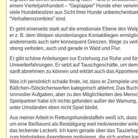
einem Vierteljahrhundert – “Geplapper” Hunde eher verwirrt
viele Hundebesitzer aus Sicht ihrer Hunde unberechenbar
“Verhaltenszombies” sind.
Er geht einerseits stark auf die emotionale Ebene des Wel
er z. B. dem Welpen stundenlanges Kontaktliegen ermöglich
andererseits auch sehr konsequent Grenzen. Wege zu verla
streng verboten, auch und gerade in Wald und Flur.
Er gibt schöne Anleitungen zur Erziehung zur Ruhe und f
Umwelterfahrungen. Er setzt auf Tauschgeschäfte, um de
sanft abnehmen zu können und erklärt auch das Apportiere
Was ich persönlich schade finde, ist, dass er Zerrspiele un
Bällchen-/Stöckchenwerfen kategorisch ablehnt. Das Buch i
sinnvoller Aufgaben, aber zu den Möglichkeiten des Mensc
Spielpartner habe ich nichts gefunden außer der Warnung,
unter Umständen eben nicht Spiel bleibt.
Aus meiner Arbeit in Rettungshundestaffeln weiß ich, dass 
um eine Beißwurst als Bestätigung weit motivierender wirk
das leckerste Leckerli. Ich kann gerade über das Tauziehs
zum triebstarken Apportieren motivieren, die sich vorher k