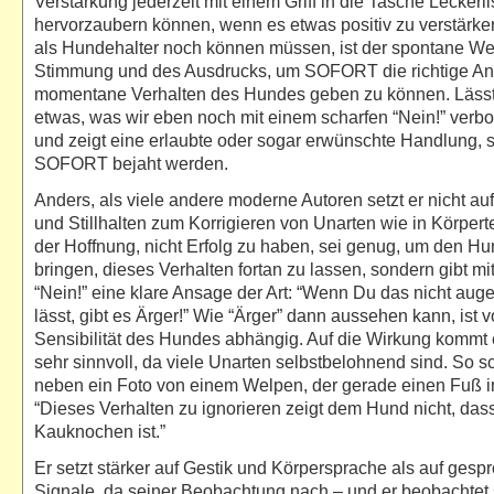
Verstärkung jederzeit mit einem Griff in die Tasche Leckerli
hervorzaubern können, wenn es etwas positiv zu verstärken
als Hundehalter noch können müssen, ist der spontane We
Stimmung und des Ausdrucks, um SOFORT die richtige Ant
momentane Verhalten des Hundes geben zu können. Lässt 
etwas, was wir eben noch mit einem scharfen “Nein!” verb
und zeigt eine erlaubte oder sogar erwünschte Handlung, 
SOFORT bejaht werden.
Anders, als viele andere moderne Autoren setzt er nicht auf
und Stillhalten zum Korrigieren von Unarten wie in Körperte
der Hoffnung, nicht Erfolg zu haben, sei genug, um den H
bringen, dieses Verhalten fortan zu lassen, sondern gibt m
“Nein!” eine klare Ansage der Art: “Wenn Du das nicht auge
lässt, gibt es Ärger!” Wie “Ärger” dann aussehen kann, ist 
Sensibilität des Hundes abhängig. Auf die Wirkung kommt e
sehr sinnvoll, da viele Unarten selbstbelohnend sind. So sc
neben ein Foto von einem Welpen, der gerade einen Fuß i
“Dieses Verhalten zu ignorieren zeigt dem Hund nicht, das
Kauknochen ist.”
Er setzt stärker auf Gestik und Körpersprache als auf ges
Signale, da seiner Beobachtung nach – und er beobachtet 