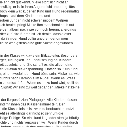
e er nicht gut kennt. Mieke stört sich nicht an
 witzig, er ist in ihren Augen nicht unbedingt fürs
e noch klein war, kugelten Kind und Hund regelmäßig
 hopste auf dem Kind herum, und
 groben Jungen nicht schwer, mit dem Welpen
Auch heute springt Mieke ihm manchmal noch auf
eiden albern nach wie vor noch herum, allerdings
lter zurückzuführen ist. Ich denke, dass dieser
t, da ihm der Hund völlig unvoreingenommen
ule so wenigstens eine gute Sache abgewinnen
n der Klasse wirkt wie ein Blitzableiter. Besonders
rger, Traurigkeit und Enttäuschung bei Kindern
it ausgleichend. Sie schafft es, die allgemeine
 Situation die Anspannung. Einfach so. Kein Kind
, einem wedelnden Hund böse sein. Mieke hat, wie
dürfnis nach Harmonie im Rudel. Wenn es Stress
on zu entschärfen. Wenn es ihr zu bunt wird, stellt sie
as Signal: Wir sind zu weit gegangen, Mieke hat keine
n der tiergestützten Pädagogik. Alle Kinder müssen
und mit ihnen das Klassenzimmer teilt. Der
 die Klasse leiser, ist zwar zu beobachten, nutzt
geht es allerdings gar nicht so sehr um die
stige Erfolge. So ein Hund liegt oder steht ja häufig
chte und nichts verpassen will. Wenn Kinder durch