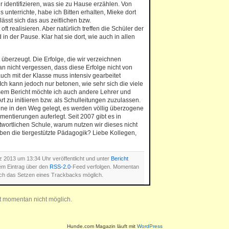
hr identifizieren, was sie zu Hause erzählen. Von
ls unterrichte, habe ich Bitten erhalten, Mieke dort
lässt sich das aus zeitlichen bzw.
ft realisieren. Aber natürlich treffen die Schüler der
in der Pause. Klar hat sie dort, wie auch in allen
überzeugt. Die Erfolge, die wir verzeichnen
an nicht vergessen, dass diese Erfolge nicht von
auch mit der Klasse muss intensiv gearbeitet
ch kann jedoch nur betonen, wie sehr sich die viele
esem Bericht möchte ich auch andere Lehrer und
rt zu initiieren bzw. als Schulleitungen zuzulassen.
eine in den Weg gelegt, es werden völlig überzogene
entierungen auferlegt. Seit 2007 gibt es in
wortlichen Schule, warum nutzen wir dieses nicht
ben die tiergestützte Pädagogik? Liebe Kollegen,
 2013 um 13:34 Uhr veröffentlicht und unter
Bericht
em Eintrag über den
RSS-2.0
-Feed verfolgen. Momentan
ch das Setzen eines Trackbacks möglich.
t momentan nicht möglich.
Hunde.com Magazin läuft mit
WordPress