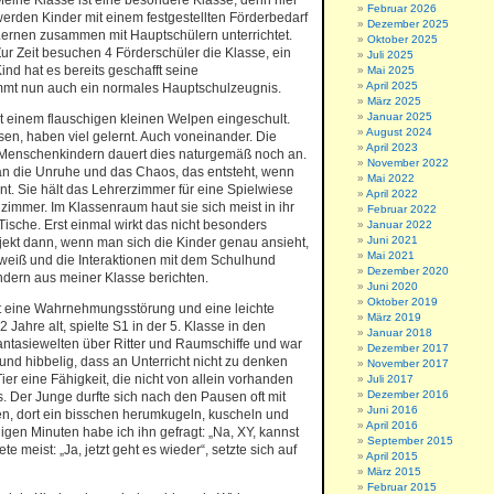
eine Klasse ist eine besondere Klasse, denn hier
Februar 2026
erden Kinder mit einem festgestellten Förderbedarf
Dezember 2025
ernen zusammen mit Hauptschülern unterrichtet.
Oktober 2025
ur Zeit besuchen 4 Förderschüler die Klasse, ein
Juli 2025
ind hat es bereits geschafft seine
Mai 2025
April 2025
mmt nun auch ein normales Hauptschulzeugnis.
März 2025
Januar 2025
einem flauschigen kleinen Welpen eingeschult.
August 2024
n, haben viel gelernt. Auch voneinander. Die
April 2023
 Menschenkindern dauert dies naturgemäß noch an.
November 2022
 an die Unruhe und das Chaos, das entsteht, wenn
Mai 2022
 Sie hält das Lehrerzimmer für eine Spielwiese
April 2022
zimmer. Im Klassenraum haut sie sich meist in ihr
Februar 2022
Tische. Erst einmal wirkt das nicht besonders
Januar 2022
Juni 2021
jekt dann, wenn man sich die Kinder genau ansieht,
Mai 2021
weiß und die Interaktionen mit dem Schulhund
Dezember 2020
ndern aus meiner Klasse berichten.
Juni 2020
Oktober 2019
at eine Wahrnehmungsstörung und eine leichte
März 2019
ahre alt, spielte S1 in der 5. Klasse in den
Januar 2018
antasiewelten über Ritter und Raumschiffe und war
Dezember 2017
d hibbelig, dass an Unterricht nicht zu denken
November 2017
er eine Fähigkeit, die nicht von allein vorhanden
Juli 2017
Dezember 2016
. Der Junge durfte sich nach den Pausen oft mit
Juni 2016
, dort ein bisschen herumkugeln, kuscheln und
April 2016
gen Minuten habe ich ihn gefragt: „Na, XY, kannst
September 2015
e meist: „Ja, jetzt geht es wieder“, setzte sich auf
April 2015
März 2015
Februar 2015