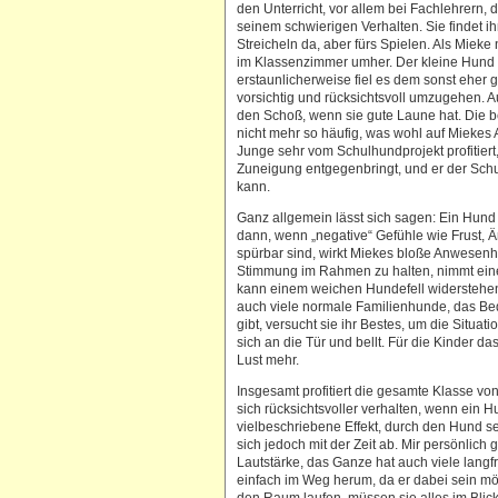
den Unterricht, vor allem bei Fachlehrern, di
seinem schwierigen Verhalten. Sie findet ihn
Streicheln da, aber fürs Spielen. Als Miek
im Klassenzimmer umher. Der kleine Hund
erstaunlicherweise fiel es dem sonst eher
vorsichtig und rücksichtsvoll umzugehen. 
den Schoß, wenn sie gute Laune hat. Die b
nicht mehr so häufig, was wohl auf Miekes A
Junge sehr vom Schulhundprojekt profitier
Zuneigung entgegenbringt, und er der Sch
kann.
Ganz allgemein lässt sich sagen: Ein Hund i
dann, wenn „negative“ Gefühle wie Frust, Ä
spürbar sind, wirkt Miekes bloße Anwesenhe
Stimmung im Rahmen zu halten, nimmt einer
kann einem weichen Hundefell widerstehen
auch viele normale Familienhunde, das Be
gibt, versucht sie ihr Bestes, um die Situati
sich an die Tür und bellt. Für die Kinder d
Lust mehr.
Insgesamt profitiert die gesamte Klasse vo
sich rücksichtsvoller verhalten, wenn ein H
vielbeschriebene Effekt, durch den Hund sei
sich jedoch mit der Zeit ab. Mir persönlich 
Lautstärke, das Ganze hat auch viele langfri
einfach im Weg herum, da er dabei sein mö