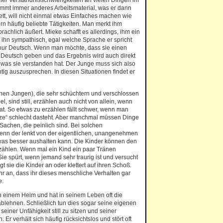
er Verständnisschwierigkeiten an vielen Dingen im
kommt immer anderes Arbeitsmaterial, was er dann
lett, will nicht einmal etwas Einfaches machen wie
n häufig beliebte Tätigkeiten. Man merkt ihm
rachlich äußert. Mieke schafft es allerdings, ihm ein
t ihn sympathisch, egal welche Sprache er spricht
 nur Deutsch. Wenn man möchte, dass sie einen
Deutsch geben und das Ergebnis wird auch direkt
 was sie verstanden hat. Der Junge muss sich also
tig auszusprechen. In diesen Situationen findet er
nen Jungen), die sehr schüchtern und verschlossen
iel, sind still, erzählen auch nicht von allein, wenn
hat. So etwas zu erzählen fällt schwer, wenn man
etze“ schlecht dasteht. Aber manchmal müssen Dinge
chen, die peinlich sind. Bei solchen
denn der lenkt von der eigentlichen, unangenehmen
was besser aushalten kann. Die Kinder können den
zählen. Wenn mal ein Kind ein paar Tränen
ie spürt, wenn jemand sehr traurig ist und versucht
gt sie die Kinder an oder klettert auf ihren Schoß.
 ihr an, dass ihr dieses menschliche Verhalten gar
e.
t in einem Heim und hat in seinem Leben oft die
lehnen. Schließlich tun dies sogar seine eigenen
seiner Unfähigkeit still zu sitzen und seiner
 Er verhält sich häufig rücksichtslos und stört oft