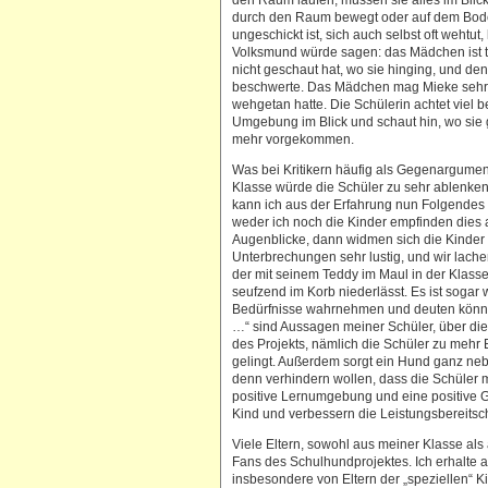
den Raum laufen, müssen sie alles im Blic
durch den Raum bewegt oder auf dem Boden 
ungeschickt ist, sich auch selbst oft wehtut,
Volksmund würde sagen: das Mädchen ist t
nicht geschaut hat, wo sie hinging, und de
beschwerte. Das Mädchen mag Mieke sehr g
wehgetan hatte. Die Schülerin achtet viel be
Umgebung im Blick und schaut hin, wo sie g
mehr vorgekommen.
Was bei Kritikern häufig als Gegenargument
Klasse würde die Schüler zu sehr ablenken
kann ich aus der Erfahrung nun Folgendes 
weder ich noch die Kinder empfinden dies 
Augenblicke, dann widmen sich die Kinder w
Unterbrechungen sehr lustig, und wir lache
der mit seinem Teddy im Maul in der Klasse 
seufzend im Korb niederlässt. Es ist sogar
Bedürfnisse wahrnehmen und deuten können
…“ sind Aussagen meiner Schüler, über die 
des Projekts, nämlich die Schüler zu meh
gelingt. Außerdem sorgt ein Hund ganz ne
denn verhindern wollen, dass die Schüler 
positive Lernumgebung und eine positive G
Kind und verbessern die Leistungsbereitsch
Viele Eltern, sowohl aus meiner Klasse als 
Fans des Schulhundprojektes. Ich erhalte a
insbesondere von Eltern der „speziellen“ Ki