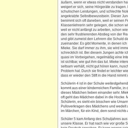
äußern, wenn er etwas nicht verstanden hat
weigert er sich, seine Hörgeräte zu tragen. 
schulischen Leistungen, und schlechte No
angekratzte Selbstbewusstsein. Dieser Junge
benimmt sich oft daneben, weil er seinen 
Klassenlehrerin sehr gelegen, die schon wi
weil er nicht anfängt zu arbeiten, schon wie
den sehr frustrierenden Abstieg von der Rea
und gibt zumeist den Lehrern die Schuld da
zueinander. Es gibt Momente, in denen ich
Mieke. Sie darf immer zu ihm, sie wird imm
schrecklich ist. Bei diesem Jungen achte ic
quasi im Vorbeigehen, regelmäßig eine Int
ist sichtbar, wie gut ihm das tut. Mieke inte
seltsam verhält, nicht gut hören kann, nu
Problem hat. Durch sie findet er leichter wie
dass er wieder den Stift in die Hand nimmt
Schülerin 4 ist in der Schule weitestgehen
kommt aus einer kinderreichen Familie, in 
dieses Mädchen lieben einander sehr. Miek
oft geht das Mädchen dabei in die Hocke. Mi
Schülerin, es sieht ein bisschen wie Uma
Pulloverkragen des Mädchens und wedelt 
im Märchen, für ein Kind, dem sonst nichts a
Schüler 5 kam Anfang des Schuljahres aus
unsere Klasse. Er hat nach wie vor große Sc