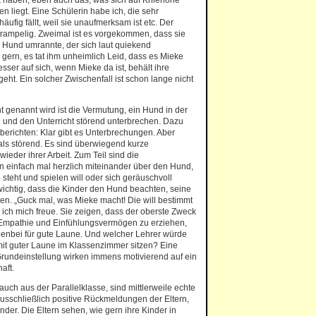
k haben, eben auch das, was sich auf Kniehöhe
liegt. Eine Schülerin habe ich, die sehr
 häufig fällt, weil sie unaufmerksam ist etc. Der
rampelig. Zweimal ist es vorgekommen, dass sie
n Hund umrannte, der sich laut quiekend
ern, es tat ihm unheimlich Leid, dass es Mieke
sser auf sich, wenn Mieke da ist, behält ihre
eht. Ein solcher Zwischenfall ist schon lange nicht
 genannt wird ist die Vermutung, ein Hund in der
 und den Unterricht störend unterbrechen. Dazu
berichten: Klar gibt es Unterbrechungen. Aber
als störend. Es sind überwiegend kurze
ieder ihrer Arbeit. Zum Teil sind die
n einfach mal herzlich miteinander über den Hund,
steht und spielen will oder sich geräuschvoll
 wichtig, dass die Kinder den Hund beachten, seine
. „Guck mal, was Mieke macht! Die will bestimmt
ich mich freue. Sie zeigen, dass der oberste Zweck
r Empathie und Einfühlungsvermögen zu erziehen,
benbei für gute Laune. Und welcher Lehrer würde
mit guter Laune im Klassenzimmer sitzen? Eine
rundeinstellung wirken immens motivierend auf ein
aft.
auch aus der Parallelklasse, sind mittlerweile echte
usschließlich positive Rückmeldungen der Eltern,
nder. Die Eltern sehen, wie gern ihre Kinder in