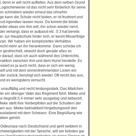
, denn er will nicht auffallen. Aus dem selben Grund
Logischerweise ist das nicht sehr förderlich für seine
ten schmälern wieder erneut das ohnehin
 kann die Schule nicht leiden, er ist frustriert und
Frust irgendwo lassen muss. Da kommt die blöde
eder etwas von ihm will, ihn schon wieder nervt,
der verlangt, dass er aufpasst etc. S 3 hat bereits
l- zur Hauptschule hinter sich, er kennt Misserfolge
ran. Wir haben ein kompliziertes Verhältnis
 nicht mehr an ihn herankomme. Dann schicke ich
er gestreichelt, obwohl doch gerade alles so
h darauf, dass ich auch während des Unterrichts,
eraktion zwischen ihm und dem Hund herstelle. Es
ressiert es ja auch nicht, dass er sich ein wenig
schelt und mit dem sinnentnehmenden Lesen ein
der zurück, beruhigt sich wieder. Oft reicht das aus,
 und es wenigstens versucht.
d unauffällig und recht leistungsstark. Das Mädchen
der ein strenger Vater das Regiment führt. Mieke und
e begrüßt S 4 immer sehr ausgiebig und liebevoll,
eke stellt ihre Vorderpfoten auf die Schultern der
rmen aus. Mieke beknabbert hingebungsvoll den
ausladend mit dem Schwanz. Eine Begrüßung wie
llein gehört.
 Osteuropa nach Deutschland und geht seitdem in
hwierigkeiten mit der Sprache, will am liebsten gar