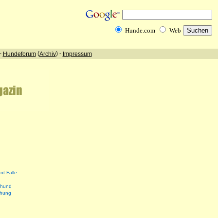
nt-Falle
shund
ehung