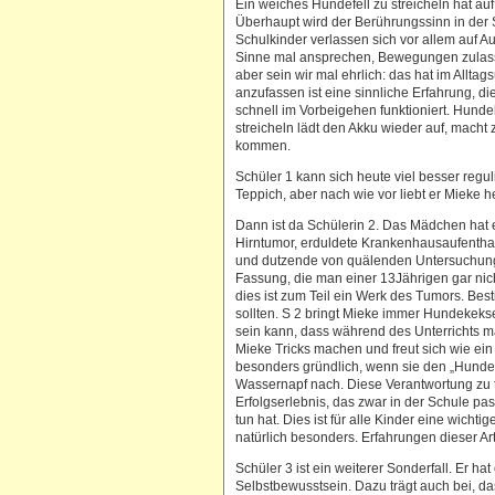
Ein weiches Hundefell zu streicheln hat au
Überhaupt wird der Berührungssinn in der S
Schulkinder verlassen sich vor allem auf A
Sinne mal ansprechen, Bewegungen zulasse
aber sein wir mal ehrlich: das hat im Alltag
anzufassen ist eine sinnliche Erfahrung, die 
schnell im Vorbeigehen funktioniert. Hunde
streicheln lädt den Akku wieder auf, macht 
kommen.
Schüler 1 kann sich heute viel besser regu
Teppich, aber nach wie vor liebt er Mieke h
Dann ist da Schülerin 2. Das Mädchen hat es
Hirntumor, erduldete Krankenhausaufentha
und dutzende von quälenden Untersuchungen
Fassung, die man einer 13Jährigen gar nic
dies ist zum Teil ein Werk des Tumors. Best
sollten. S 2 bringt Mieke immer Hundekekse 
sein kann, dass während des Unterrichts m
Mieke Tricks machen und freut sich wie ei
besonders gründlich, wenn sie den „Hunded
Wassernapf nach. Diese Verantwortung zu t
Erfolgserlebnis, das zwar in der Schule pas
tun hat. Dies ist für alle Kinder eine wicht
natürlich besonders. Erfahrungen dieser A
Schüler 3 ist ein weiterer Sonderfall. Er h
Selbstbewusstsein. Dazu trägt auch bei, da