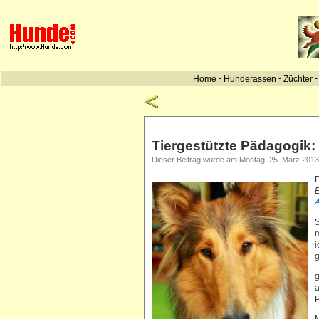
Tiergestützte Pädagogik:
Dieser Beitrag wurde am Montag, 25. März 2013 
E
E
A
S
m
i
g
g
a
P