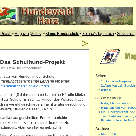
 Das Schulhund-Projekt
um 13:34 Uhr veröffentlicht.
Seiten
insatz von Hunden in der Schule -
rfahrunbgsbericht einer Lehrerin mit einer
1. Startseite Magazin
2. Alter Magazin-Bereich
merikanischen Collie-Hündin
.
Bücher
eit über 1,5 Jahren nehme ich meine Hündin Mieke
Letzte Beiträge
it zur Schule. Ein schlau klingendes Konzept habe
Hallo, ich rede mit dir!
ch im Vorfeld geschrieben, Fachliteratur gesucht und
Raus aus der Fünf-Proze
ewälzt, Studien gelesen, Zeitun
Die Hundesprechstunde
Tierschutzhund Liebling
sartikel ausgeschnitten, Fernsehberichte
Erziehung braucht Bezi
ufgezeichnet. Klingt alles toll, tiergestützte
ädagogik. Aber was hat es gebracht?
Archive
März 2026