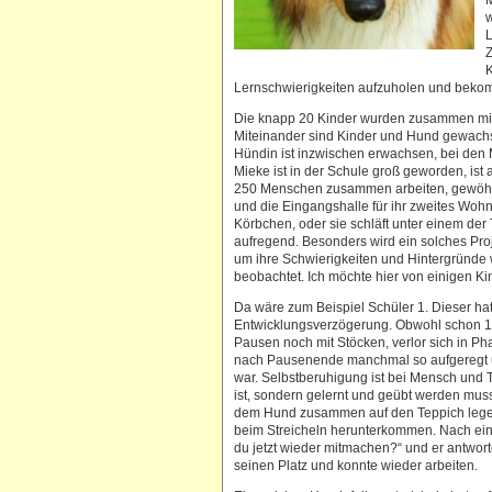
M
w
L
Z
K
Lernschwierigkeiten aufzuholen und beko
Die knapp 20 Kinder wurden zusammen mit 
Miteinander sind Kinder und Hund gewachse
Hündin ist inzwischen erwachsen, bei den
Mieke ist in der Schule groß geworden, ist
250 Menschen zusammen arbeiten, gewöhnt.
und die Eingangshalle für ihr zweites Wohn
Körbchen, oder sie schläft unter einem der 
aufregend. Besonders wird ein solches Pro
um ihre Schwierigkeiten und Hintergründe 
beobachtet. Ich möchte hier von einigen Ki
Da wäre zum Beispiel Schüler 1. Dieser h
Entwicklungsverzögerung. Obwohl schon 12 J
Pausen noch mit Stöcken, verlor sich in Ph
nach Pausenende manchmal so aufgeregt un
war. Selbstberuhigung ist bei Mensch und Ti
ist, sondern gelernt und geübt werden muss
dem Hund zusammen auf den Teppich legen
beim Streicheln herunterkommen. Nach eini
du jetzt wieder mitmachen?“ und er antwortet
seinen Platz und konnte wieder arbeiten.