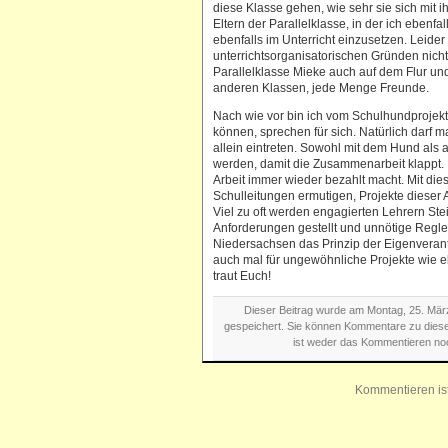
diese Klasse gehen, wie sehr sie sich mit i
Eltern der Parallelklasse, in der ich ebenfal
ebenfalls im Unterricht einzusetzen. Leider 
unterrichtsorganisatorischen Gründen nicht o
Parallelklasse Mieke auch auf dem Flur und 
anderen Klassen, jede Menge Freunde.
Nach wie vor bin ich vom Schulhundprojekt 
können, sprechen für sich. Natürlich darf m
allein eintreten. Sowohl mit dem Hund als 
werden, damit die Zusammenarbeit klappt. I
Arbeit immer wieder bezahlt macht. Mit di
Schulleitungen ermutigen, Projekte dieser A
Viel zu oft werden engagierten Lehrern St
Anforderungen gestellt und unnötige Reglem
Niedersachsen das Prinzip der Eigenverant
auch mal für ungewöhnliche Projekte wie e
traut Euch!
Dieser Beitrag wurde am Montag, 25. März
gespeichert. Sie können Kommentare zu dies
ist weder das Kommentieren no
Kommentieren is