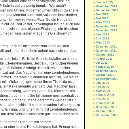
f viele Kinder eine sehr beruhigende Wirkung.
Januar 2015
chule ja viel zu wenig benutzt. Wie auch?
Dezember 2014
ugen und Ohren. Moderner Unterricht soll zwar alle
September 2014
Mai 2014
n und Material auch zum Anfassen bereithalten,
Mai 2013
sunterricht viel zu wenig Platz. So ein Hundefell
März 2013
nicht viel Zeit kostet, oft verfügbar ist und auch mal
Dezember 2012
halter wissen aus eigener Erfahrung: ein bisschen
November 2012
zufrieden, lässt einen wieder ins Gleichgewicht
Juni 2012
April 2012
März 2012
lieren. Er muss nicht mehr zum Hund auf den
Dezember 2011
eiß und innig. Streicheln gehört nach wie vor dazu.
November 2011
Oktober 2011
 nicht leicht. Es litt im Grundschulalter an einem
August 2011
Juli 2011
lte, Chemotherapien, Bestrahlungen, Operationen
Februar 2010
. Schülerin 2 erträgt dies mit erstaunlicher
Dezember 2009
ht zutraut. Das Mädchen hat eine Lernbehinderung,
Oktober 2009
immte Hirnareale funktionieren nicht so, wie sie es
September 2009
mit. Mieke liegt gern unter ihrem Tisch, da es gut
Juni 2009
al ein Keks herunter wandert. Das Mädchen lässt
April 2009
n Schneekönig, wenn es klappt. Sie kümmert sich
März 2009
Februar 2009
ienst“ übernimmt. Sie füllt immer gewissenhaft den
April 2008
ragen und der Aufgabe gerecht zu werden ist ein
Februar 2008
siert, aber nichts mit schulrelevanten Leistungen zu
November 2007
ige Erfahrung, und für ein Kind mit Lernbehinderung
Oktober 2007
rt tun dem Selbstbewusstsein gut und machen stark.
September 2006
at ein enormes Problem mit seinem
ss er eine leichte Hörschädigung hat. Er mag nicht