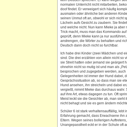
kein Deutsch sprechen. Er kann wegen sein
normalen Unterricht nicht mitarbeiten, be
doof findet. Er verweigert sich häufig komp
ausmalen oder ähnliche bei anderen Kinder
seinen Unmut oft an, obwohl er sich nicht sp
Lächeln aufs Gesicht zu zaubern. Sie finde
und welche nicht. Nun kann Mieke ja aber
Trick macht, muss man das Kommando auf 
geprüft, denn Mieke kann ja nur ausführen,
anstrengen, die Wörter zu behalten und rich
Deutsch dann doch nicht so furchtbar.
Ich habe drei Kinder (zwei Mädchen und ei
sind. Die drei erzählen von allein nicht so v
sie Streit hatten oder jemand sie geärgert 
ohnehin nicht so mutig ist und man als „P
besprochen und zugegeben werden, auch Sa
Gelegenheiten ist immer der Hund dabei, 
Gesprächssituation ab, so dass man sie et
Hund ansehen, ihn streicheln und dabei er
vergießt, nimmt Mieke das durchaus wahr. S
auf ihre Art, etwas dagegen zu tun. Oft sprin
Meist leckt sie die Gesichter ab, man sieht
nicht behagt und sie es gern ändern möcht
Schüler 6 ist stark verhaltensauffällig, leb
Erfahrung gemacht, dass Erwachsene ihn ab
Eltern. Wegen seines bollerigen Auftretens, 
Unangepasstheit eckt er in der Schule oft an.