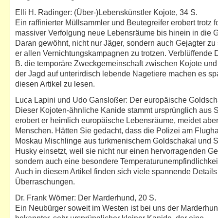
Elli H. Radinger: (Über-)Lebenskünstler Kojote, 34 S.
Ein raffinierter Müllsammler und Beutegreifer erobert trotz f
massiver Verfolgung neue Lebensräume bis hinein in die G
Daran gewöhnt, nicht nur Jäger, sondern auch Gejagter zu 
er allen Vernichtungskampagnen zu trotzen. Verblüffende D
B. die temporäre Zweckgemeinschaft zwischen Kojote und
der Jagd auf unterirdisch lebende Nagetiere machen es s
diesen Artikel zu lesen.
Luca Lapini und Udo Gansloßer: Der europäische Goldscha
Dieser Kojoten-ähnliche Kanide stammt ursprünglich aus S
erobert er heimlich europäische Lebensräume, meidet abe
Menschen. Hätten Sie gedacht, dass die Polizei am Flugh
Moskau Mischlinge aus turkmenischem Goldschakal und S
Husky einsetzt, weil sie nicht nur einen hervorragenden G
sondern auch eine besondere Temperaturunempfindlichkei
Auch in diesem Artikel finden sich viele spannende Detail
Überraschungen.
Dr. Frank Wörner: Der Marderhund, 20 S.
Ein Neubürger soweit im Westen ist bei uns der Marderhun