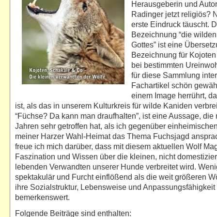
Herausgeberin und Autori
Radinger jetzt religiös? 
erste Eindruck täuscht. D
Bezeichnung “die wilde
Gottes” ist eine Überset
Bezeichnung für Kojoten
bei bestimmten Ureinwohn
für diese Sammlung inte
Fachartikel schön gewähl
einem Image herrührt, da
ist, als das in unserem Kulturkreis für wilde Kaniden verbrei
“Füchse? Da kann man draufhalten”, ist eine Aussage, die 
Jahren sehr getroffen hat, als ich gegenüber einheimische
meiner Harzer Wahl-Heimat das Thema Fuchsjagd anspr
freue ich mich darüber, dass mit diesem aktuellen Wolf Ma
Faszination und Wissen über die kleinen, nicht domestizier
lebenden Verwandten unserer Hunde verbreitet wird. Weni
spektakulär und Furcht einflößend als die weit größeren Wö
ihre Sozialstruktur, Lebensweise und Anpassungsfähigkeit
bemerkenswert.
Folgende Beiträge sind enthalten: