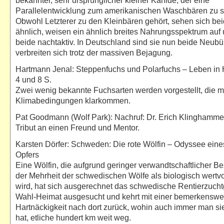
bekannter, sehr ursprünglicher kleiner Kanide, der eine
Parallelentwicklung zum amerikanischen Waschbären zu se
Obwohl Letzterer zu den Kleinbären gehört, sehen sich bei
ähnlich, weisen ein ähnlich breites Nahrungsspektrum auf 
beide nachtaktiv. In Deutschland sind sie nun beide Neubü
verbreiten sich trotz der massiven Bejagung.
Hartmann Jenal: Steppenfuchs und Polarfuchs – Leben in H
4 und 8 S.
Zwei wenig bekannte Fuchsarten werden vorgestellt, die m
Klimabedingungen klarkommen.
Pat Goodmann (Wolf Park): Nachruf: Dr. Erich Klinghamme
Tribut an einen Freund und Mentor.
Karsten Dörfer: Schweden: Die rote Wölfin – Odyssee eines
Opfers
Eine Wölfin, die aufgrund geringer verwandtschaftlicher B
der Mehrheit der schwedischen Wölfe als biologisch wertvol
wird, hat sich ausgerechnet das schwedische Rentierzucht
Wahl-Heimat ausgesucht und kehrt mit einer bemerkenswe
Hartnäckigkeit nach dort zurück, wohin auch immer man si
hat, etliche hundert km weit weg.