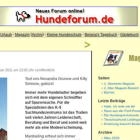
r 2011 um 13:05 Uhr veröffentlicht.
Seiten
Text von Alexandra Grunow und Kitty
Simione, gekürzt
1. Startseite Magazin
2. Alter Magazin-Bereich
Immer mehr Hundehalter begeben
Bücher
sich mit dem eigenen Schnüffler
Letzte Beiträge
auf Spurensuche. Für die
Hallo, ich rede mit dir!
Spezialisten des K-9
Raus aus der Fünf-Proze
Suchhundezentrums ist das Trailen
Die Hundesprechstunde
seit vielen Jahren Leidenschaft,
Tierschutzhund Liebling
Berufung und Beruf und somit weit
Erziehung braucht Bezi
mehr als eine Modeerscheinung.
Archive
Mantrailing erfreut sich immer
März 2026