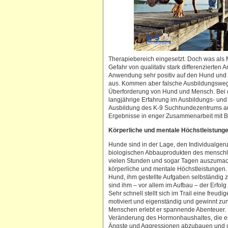
Therapiebereich eingesetzt.
Doch was als M
Gefahr von qualitativ stark differenzierten A
Anwendung sehr positiv auf den Hund und
aus. Kommen aber falsche Ausbildungswege
Überforderung von Hund und Mensch. Bei d
langjährige Erfahrung im Ausbildungs- und P
Ausbildung des K-9 Suchhundezentrums auf
Ergebnisse in enger Zusammenarbeit mit Bi
Körperliche und mentale Höchstleistung
Hunde sind in der Lage, den Individualger
biologischen Abbauprodukten des menschl
vielen Stunden und sogar Tagen auszumach
körperliche und mentale Höchstleistungen.
Hund, ihm gestellte Aufgaben selbständig z
sind ihm – vor allem im Aufbau – der Erfol
Sehr schnell stellt sich im Trail eine freud
motiviert und eigenständig und gewinnt z
Menschen erlebt er spannende Abenteuer. D
Veränderung des Hormonhaushaltes, die es
Ängste und Aggressionen abzubauen und of