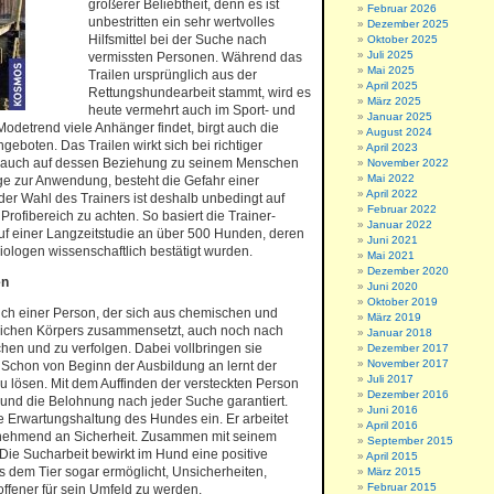
größerer Beliebtheit, denn es ist
Februar 2026
unbestritten ein sehr wertvolles
Dezember 2025
Hilfsmittel bei der Suche nach
Oktober 2025
Juli 2025
vermissten Personen. Während das
Mai 2025
Trailen ursprünglich aus der
April 2025
Rettungshundearbeit stammt, wird es
März 2025
heute vermehrt auch im Sport- und
Januar 2025
odetrend viele Anhänger findet, birgt auch die
August 2024
ngeboten. Das Trailen wirkt sich bei richtiger
April 2023
 auch auf dessen Beziehung zu seinem Menschen
November 2022
Mai 2022
 zur Anwendung, besteht die Gefahr einer
April 2022
er Wahl des Trainers ist deshalb unbedingt auf
Februar 2022
rofibereich zu achten. So basiert die Trainer-
Januar 2022
 einer Langzeitstudie an über 500 Hunden, deren
Juni 2021
ologen wissenschaftlich bestätigt wurden.
Mai 2021
Dezember 2020
en
Juni 2020
Oktober 2019
uch einer Person, der sich aus chemischen und
März 2019
ichen Körpers zusammensetzt, auch noch nach
Januar 2018
en und zu verfolgen. Dabei vollbringen sie
Dezember 2017
November 2017
 Schon von Beginn der Ausbildung an lernt der
Juli 2017
u lösen. Mit dem Auffinden der versteckten Person
Dezember 2016
g und die Belohnung nach jeder Suche garantiert.
Juni 2016
ige Erwartungshaltung des Hundes ein. Er arbeitet
April 2016
unehmend an Sicherheit. Zusammen mit seinem
September 2015
ie Sucharbeit bewirkt im Hund eine positive
April 2015
 dem Tier sogar ermöglicht, Unsicherheiten,
März 2015
Februar 2015
fener für sein Umfeld zu werden.