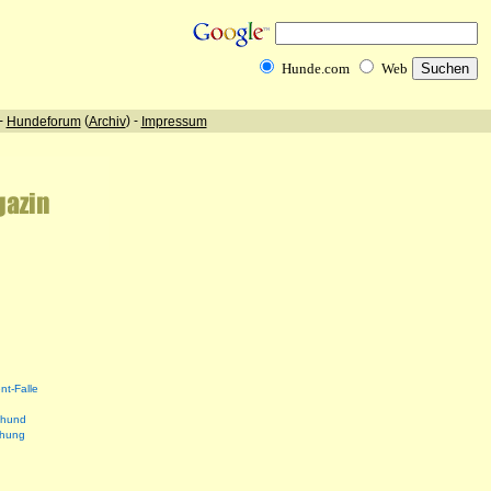
nt-Falle
shund
ehung