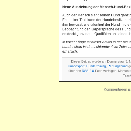
Neue Ausrichtung der Mensch-Hund-Bez
Auch der Mensch sieht seinen Hund ganz pl
Entdecker-Trail kann der Hundebesitzer er
ihm bewusst, wie talentiert der Hund in di
Beobachtung der Körpersprache des Hundes
entdeckt ganz neue Qualitäten an seinem Hu
In voller Länge ist dieser Artikel in der ak
hundeschau ist deutschlandweit im Zeitsch
erhältlich.
Dieser Beitrag wurde am Donnerstag, 3. N
Hundesport
,
Hundetraining
,
Rettungshund
ge
über den
RSS-2.0
-Feed verfolgen. Momenta
Track
Kommentieren is