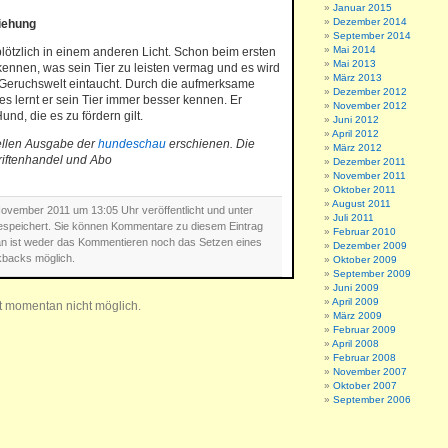
Januar 2015
Dezember 2014
iehung
September 2014
Mai 2014
ötzlich in einem anderen Licht. Schon beim ersten
Mai 2013
kennen, was sein Tier zu leisten vermag und es wird
März 2013
e Geruchswelt eintaucht. Durch die aufmerksame
Dezember 2012
 lernt er sein Tier immer besser kennen. Er
November 2012
nd, die es zu fördern gilt.
Juni 2012
April 2012
tuellen Ausgabe der
hundeschau
erschienen. Die
März 2012
riftenhandel und Abo
Dezember 2011
November 2011
Oktober 2011
August 2011
ovember 2011 um 13:05 Uhr veröffentlicht und unter
Juli 2011
speichert. Sie können Kommentare zu diesem Eintrag
Februar 2010
n ist weder das Kommentieren noch das Setzen eines
Dezember 2009
backs möglich.
Oktober 2009
September 2009
Juni 2009
April 2009
t momentan nicht möglich.
März 2009
Februar 2009
April 2008
Februar 2008
November 2007
Oktober 2007
September 2006