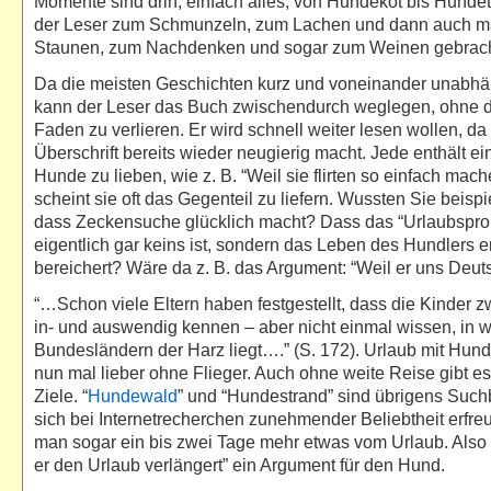
Momente sind drin, einfach alles, von Hundekot bis Hundet
der Leser zum Schmunzeln, zum Lachen und dann auch m
Staunen, zum Nachdenken und sogar zum Weinen gebrach
Da die meisten Geschichten kurz und voneinander unabhän
kann der Leser das Buch zwischendurch weglegen, ohne d
Faden zu verlieren. Er wird schnell weiter lesen wollen, da
Überschrift bereits wieder neugierig macht. Jede enthält e
Hunde zu lieben, wie z. B. “Weil sie flirten so einfach mac
scheint sie oft das Gegenteil zu liefern. Wussten Sie beisp
dass Zeckensuche glücklich macht? Dass das “Urlaubspr
eigentlich gar keins ist, sondern das Leben des Hundlers 
bereichert? Wäre da z. B. das Argument: “Weil er uns Deuts
“…Schon viele Eltern haben festgestellt, dass die Kinder z
in- und auswendig kennen – aber nicht einmal wissen, in 
Bundesländern der Harz liegt….” (S. 172). Urlaub mit Hu
nun mal lieber ohne Flieger. Auch ohne weite Reise gibt e
Ziele. “
Hundewald
” und “Hundestrand” sind übrigens Suchb
sich bei Internetrecherchen zunehmender Beliebtheit erfre
man sogar ein bis zwei Tage mehr etwas vom Urlaub. Also 
er den Urlaub verlängert” ein Argument für den Hund.