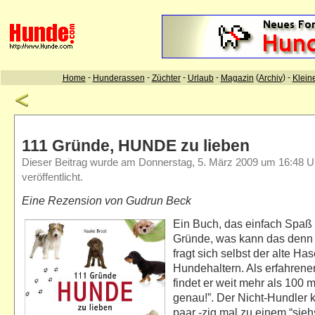
111 Gründe, HUNDE zu lieben
Dieser Beitrag wurde am Donnerstag, 5. März 2009 um 16:48 U
veröffentlicht.
Eine Rezension von Gudrun Beck
Ein Buch, das einfach Spaß 
Gründe, was kann das denn a
fragt sich selbst der alte Ha
Hundehaltern. Als erfahrene
findet er weit mehr als 100 ma
genau!”. Der Nicht-Hundler 
paar -zig mal zu einem “siehs