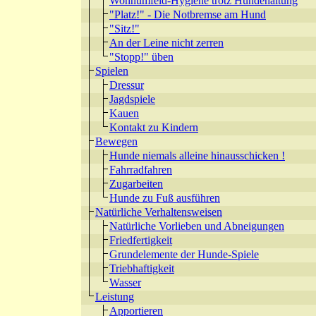
Wohnumfeld-Hygiene trotz Hundehaltung
"Platz!" - Die Notbremse am Hund
"Sitz!"
An der Leine nicht zerren
"Stopp!" üben
Spielen
Dressur
Jagdspiele
Kauen
Kontakt zu Kindern
Bewegen
Hunde niemals alleine hinausschicken !
Fahrradfahren
Zugarbeiten
Hunde zu Fuß ausführen
Natürliche Verhaltensweisen
Natürliche Vorlieben und Abneigungen
Friedfertigkeit
Grundelemente der Hunde-Spiele
Triebhaftigkeit
Wasser
Leistung
Apportieren