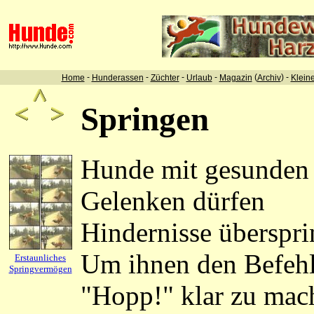
-
-
-
-
(
) -
Home
Hunderassen
Züchter
Urlaub
Magazin
Archiv
Klein
Springen
Hunde mit gesunden
Gelenken dürfen
Hindernisse überspri
Um ihnen den Befeh
Erstaunliches
Springvermögen
"Hopp!" klar zu mac