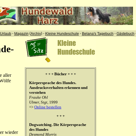
-
(
) -
-
-
Urlaub
Magazin
Archiv
Kleine Hundeschule
Belana's Tagebuch
Gästebuch
de-
+ + + Bücher + + +
 aller
 Wölfe
Körpersprache des Hundes.
Ausdrucksverhalten erkennen und
verstehen
Frauke Ohl
Ulmer, Stgt
, 1999
=>
Online bestellen
+ + +
Dogwatching. Die Körpersprache
des Hundes
er wieder
Desmond Morris