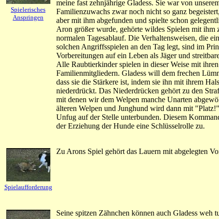
meine fast zehnjährige Gladess. Sie war von unserem
Spielerisches
Familienzuwachs zwar noch nicht so ganz begeistert,
Anspringen
aber mit ihm abgefunden und spielte schon gelegentli
Aron größer wurde, gehörte wildes Spielen mit ihm 
normalen Tagesablauf. Die Verhaltensweisen, die ei
solchen Angriffsspielen an den Tag legt, sind im Pri
Vorbereitungen auf ein Leben als Jäger und streitbare
Alle Raubtierkinder spielen in dieser Weise mit ihren
Familienmitgliedern. Gladess will dem frechen Lüm
dass sie die Stärkere ist, indem sie ihn mit ihrem Hal
niederdrückt. Das Niederdrücken gehört zu den St
mit denen wir dem Welpen manche Unarten abgewö
älteren Welpen und Junghund wird dann mit "Platz!"
Unfug auf der Stelle unterbunden. Diesem Komman
der Erziehung der Hunde eine Schlüsselrolle zu.
Zu Arons Spiel gehört das Lauern mit abgelegten Vo
Spielaufforderung
Seine spitzen Zähnchen können auch Gladess weh t