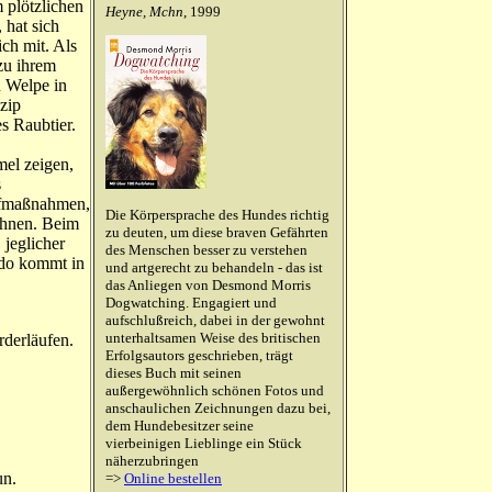
 plötzlichen
Heyne, Mchn
, 1999
 hat sich
ch mit. Als
zu ihrem
n Welpe in
nzip
s Raubtier.
mel zeigen,
s
rafmaßnahmen,
Die Körpersprache des Hundes richtig
hnen. Beim
zu deuten, um diese braven Gefährten
 jeglicher
des Menschen besser zu verstehen
do kommt in
und artgerecht zu behandeln - das ist
das Anliegen von Desmond Morris
Dogwatching. Engagiert und
aufschlußreich, dabei in der gewohnt
unterhaltsamen Weise des britischen
rderläufen.
Erfolgsautors geschrieben, trägt
dieses Buch mit seinen
außergewöhnlich schönen Fotos und
anschaulichen Zeichnungen dazu bei,
dem Hundebesitzer seine
vierbeinigen Lieblinge ein Stück
näherzubringen
un.
=>
Online bestellen