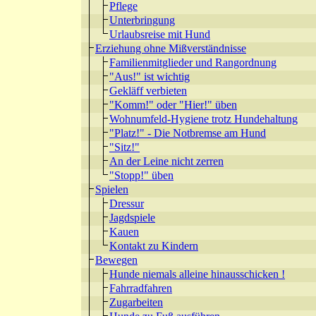
Pflege
Unterbringung
Urlaubsreise mit Hund
Erziehung ohne Mißverständnisse
Familienmitglieder und Rangordnung
"Aus!" ist wichtig
Gekläff verbieten
"Komm!" oder "Hier!" üben
Wohnumfeld-Hygiene trotz Hundehaltung
"Platz!" - Die Notbremse am Hund
"Sitz!"
An der Leine nicht zerren
"Stopp!" üben
Spielen
Dressur
Jagdspiele
Kauen
Kontakt zu Kindern
Bewegen
Hunde niemals alleine hinausschicken !
Fahrradfahren
Zugarbeiten