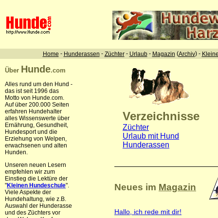
-
-
-
-
(
) -
Home
Hunderassen
Züchter
Urlaub
Magazin
Archiv
Klein
Hunde
Über
.com
Alles rund um den Hund -
das ist seit 1996 das
Motto von Hunde.com.
Auf über 200.000 Seiten
erfahren Hundehalter
Verzeichnisse
alles Wissenswerte über
Ernährung, Gesundheit,
Züchter
Hundesport und die
Urlaub mit Hund
Erziehung von Welpen,
Hunderassen
erwachsenen und alten
Hunden.
Unseren neuen Lesern
empfehlen wir zum
Einstieg die Lektüre der
Neues im
Magazin
"
Kleinen Hundeschule
".
Viele Aspekte der
Hundehaltung, wie z.B.
Auswahl der Hunderasse
Hallo, ich rede mit dir!
und des Züchters vor