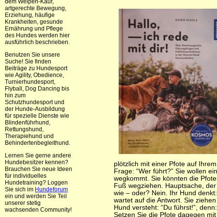
dem Welpen-Kauf,
artgerechte Bewegung,
Erziehung, häufige
Krankheiten, gesunde
Ernährung und Pflege
des Hundes werden hier
ausführlich beschrieben.
Benutzen Sie unsere
Suche! Sie finden
Beiträge zu Hundesport
wie Agility, Obedience,
Turnierhundesport,
Flyball, Dog Dancing bis
hin zum
Schutzhundesport und
der Hunde-Ausbildung
für spezielle Dienste wie
Blindenführhund,
Rettungshund,
Therapiehund und
Behindertenbegleithund.
Lernen Sie gerne andere
Hundebesitzer kennen?
plötzlich mit einer Pfote auf Ihrem
Brauchen Sie neue Ideen
Frage: “Wer führt?” Sie wollen ei
für individuelles
wegkommt. Sie könnten die Pfote
Hundetraining? Loggen
Fuß wegziehen. Hauptsache, der Fu
Sie sich im
Hundeforum
wie – oder? Nein. Ihr Hund denkt: 
ein und werden Sie Teil
wartet auf die Antwort. Sie ziehe
unserer stetig
Hund versteht: “Du führst!”, denn
wachsenden Community!
Setzen Sie die Pfote dagegen mi