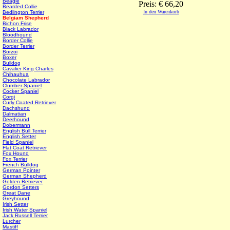
Beagle
Preis: € 66,20
Bearded Collie
In den Warenkorb
Bedlington Terrier
Belgiam Shepherd
Bichon Frise
Black Labrador
Bloodhound
Border Collie
Border Terrier
Borzoi
Boxer
Bulldog
Cavalier King Charles
Chihauhua
Chocolate Labrador
Clumber Spaniel
Cocker Spaniel
Corgi
Curly Coated Retriever
Dachshund
Dalmatian
Deerhound
Dobermann
English Bull Terrier
English Setter
Field Spaniel
Flat Coat Retriever
Fox Hound
Fox Terrier
French Bulldog
German Pointer
German Shepherd
Golden Retriever
Gordon Setters
Great Dane
Greyhound
Irish Setter
Irish Water Spaniel
Jack Russell Terrier
Lurcher
Mastiff