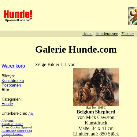
-
-
-
Home
Hunderassen
Züchter
Galerie Hunde.com
Zeige Bilder 1-1 von 1
Warenkorb
Bildtyp:
Kunstdrucke
Postkarten
Alle
Kategorien:
Hunde
(Ref No: 10350)
Belgium Shepherd
Unterbereiche:
Alle
von Mick Cawston
Afghans
Kunstdruck
Airedale Terrier
Amer. Cocker Spaniel
Maße: 34 x 41 cm
Austrailian Sheepdog
Limitiert auf: 850 Stück
Bassett Hound